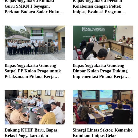
Bapas Yogyakarta Edukasi
Bapas Yogyakarta Perkuat
Guru SMKN 1 Seyegan,
Kolaborasi dengan Poltek
Perkuat Budaya Sadar Hukum
Imipas, Evaluasi Program
di Sekolah
Magang Taruna
Bapas Yogyakarta Gandeng
Bapas Yogyakarta Gandeng
Satpol PP Kulon Progo untuk
Dinpar Kulon Progo Dukung
Pelaksanaan Pidana Kerja
Implementasi Pidana Kerja
Sosial
Sosial dalam KUHP Baru
Dukung KUHP Baru, Bapas
Sinergi Lintas Sektor, Kemenko
Kelas I Yogyakarta dan
Kumham Imipas Gelar