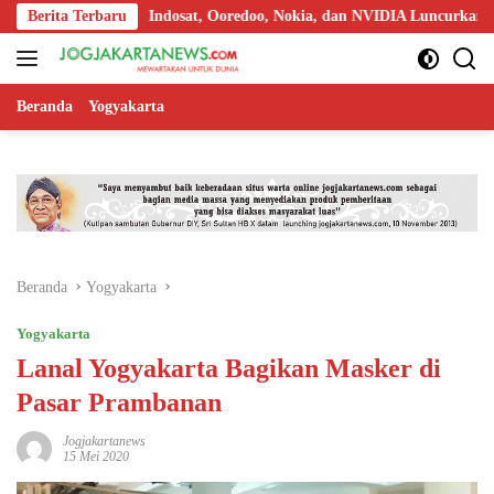
Langsung
Berita Terbaru
Indosat, Ooredoo, Nokia, dan NVIDIA Luncurkan Zankore, T
ke
konten
Beranda
Yogyakarta
Beranda
Yogyakarta
Yogyakarta
Lanal Yogyakarta Bagikan Masker di
Pasar Prambanan
Jogjakartanews
15 Mei 2020