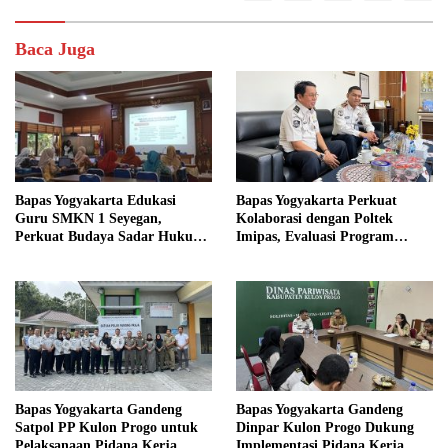
Baca Juga
Bapas Yogyakarta Edukasi
Bapas Yogyakarta Perkuat
Guru SMKN 1 Seyegan,
Kolaborasi dengan Poltek
Perkuat Budaya Sadar Hukum
Imipas, Evaluasi Program
di Sekolah
Magang Taruna
Bapas Yogyakarta Gandeng
Bapas Yogyakarta Gandeng
Satpol PP Kulon Progo untuk
Dinpar Kulon Progo Dukung
Pelaksanaan Pidana Kerja
Implementasi Pidana Kerja