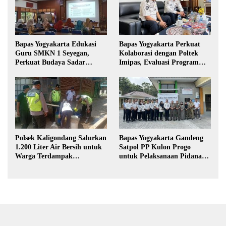
Bapas Yogyakarta Edukasi
Bapas Yogyakarta Perkuat
Guru SMKN 1 Seyegan,
Kolaborasi dengan Poltek
Perkuat Budaya Sadar
Imipas, Evaluasi Program
Hukum di Sekolah
Magang Taruna
Polsek Kaligondang Salurkan
Bapas Yogyakarta Gandeng
1.200 Liter Air Bersih untuk
Satpol PP Kulon Progo
Warga Terdampak
untuk Pelaksanaan Pidana
Kekeringan di Purbalingga
Kerja Sosial