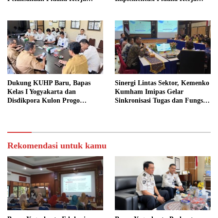
Sosial
Sosial dalam KUHP Baru
Dukung KUHP Baru, Bapas
Sinergi Lintas Sektor, Kemenko
Kelas I Yogyakarta dan
Kumham Imipas Gelar
Disdikpora Kulon Progo
Sinkronisasi Tugas dan Fungsi
Gandeng Tangan Sediakan
di Yogyakarta
Lokasi Pidana Kerja Sosial
Rekomendasi untuk kamu