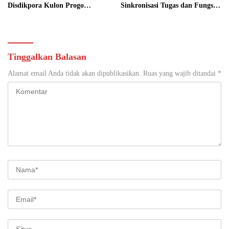
Disdikpora Kulon Progo
Sinkronisasi Tugas dan Fungsi
Gandeng Tangan Sediakan
di Yogyakarta
Lokasi Pidana Kerja Sosial
Tinggalkan Balasan
Alamat email Anda tidak akan dipublikasikan.
Ruas yang wajib ditandai
*