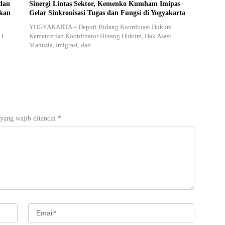
dan
Sinergi Lintas Sektor, Kemenko Kumham Imipas
akan
Gelar Sinkronisasi Tugas dan Fungsi di Yogyakarta
YOGYAKARTA – Deputi Bidang Koordinasi Hukum
 I
Kementerian Koordinator Bidang Hukum, Hak Asasi
Manusia, Imigrasi, dan…
yang wajib ditandai
*