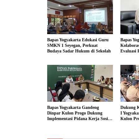
Bapas Yogyakarta Edukasi Guru
Bapas Yo
SMKN 1 Seyegan, Perkuat
Kolaboras
Budaya Sadar Hukum di Sekolah
Evaluasi
Bapas Yogyakarta Gandeng
Dukung K
Dinpar Kulon Progo Dukung
I Yogyaka
Implementasi Pidana Kerja Sosial
Kulon Pr
dalam KUHP Baru
Sediakan 
Sosial