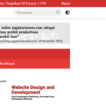
actory 1 GW
Bapas Yogyakarta Edukasi Guru SMKN 1 Seyegan,
Kesehatan