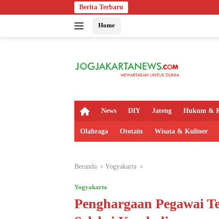
Langsung
Berita Terbaru
Ind
ke
Home
konten
H
News
DIY
Jateng
Hukum & K
o
m
Olahraga
Ototain
Wisata & Kuliner
e
Beranda
Yogyakarta
Yogyakarta
Penghargaan Pegawai Te