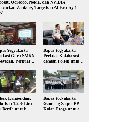
dosat, Ooredoo, Nokia, dan NVIDIA
ncurkan Zankore, Targetkan AI Factory 1
W
pas Yogyakarta
Bapas Yogyakarta
ukasi Guru SMKN
Perkuat Kolaborasi
Seyegan, Perkuat
dengan Poltek Imipas,
daya Sadar
Evaluasi Program
kum di Sekolah
Magang Taruna
lsek Kaligondang
Bapas Yogyakarta
lurkan 1.200 Liter
Gandeng Satpol PP
r Bersih untuk
Kulon Progo untuk
rga Terdampak
Pelaksanaan Pidana
keringan di
Kerja Sosial
rbalingga