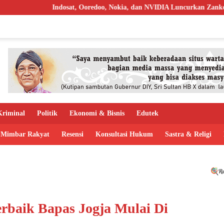
osat, Ooredoo, Nokia, dan NVIDIA Luncurkan Zankore, Targetkan AI F
riminal
Politik
Ekonomi & Bisnis
Edutek
Mimbar Rakyat
Resensi
Konsultasi Hukum
Sastra & Religi
rbaik Bapas Jogja Mulai Di