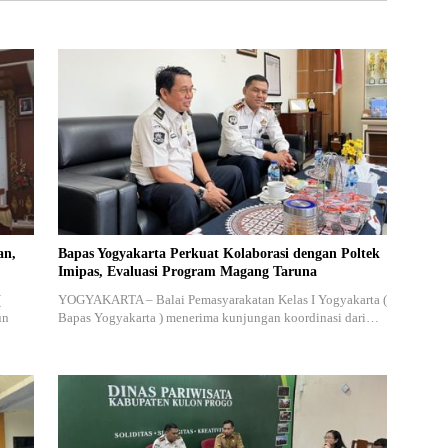
an,
Bapas Yogyakarta Perkuat Kolaborasi dengan Poltek
Imipas, Evaluasi Program Magang Taruna
(
YOGYAKARTA – Balai Pemasyarakatan Kelas I Yogyakarta (
un
Bapas Yogyakarta ) menerima kunjungan koordinasi dari…