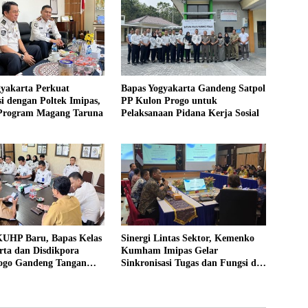
gyakarta Perkuat
Bapas Yogyakarta Gandeng Satpol
i dengan Poltek Imipas,
PP Kulon Progo untuk
 Program Magang Taruna
Pelaksanaan Pidana Kerja Sosial
UHP Baru, Bapas Kelas
Sinergi Lintas Sektor, Kemenko
rta dan Disdikpora
Kumham Imipas Gelar
ogo Gandeng Tangan
Sinkronisasi Tugas dan Fungsi di
Lokasi Pidana Kerja
Yogyakarta