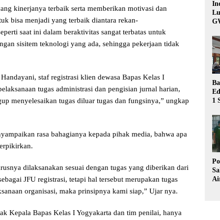
In
ang kinerjanya terbaik serta memberikan motivasi dan
Lu
tuk bisa menjadi yang terbaik diantara rekan-
G
erti saat ini dalam beraktivitas sangat terbatas untuk
ngan sisitem teknologi yang ada, sehingga pekerjaan tidak
 Handayani, staf registrasi klien dewasa Bapas Kelas I
Ba
elaksanaan tugas administrasi dan pengisian jurnal harian,
Ed
1 
up menyelesaikan tugas diluar tugas dan fungsinya,” ungkap
Bu
Hu
nyampaikan rasa bahagianya kepada pihak media, bahwa apa
erpikirkan.
Po
usnya dilaksanakan sesuai dengan tugas yang diberikan dari
Sa
Ai
ebagai JFU registrasi, tetapi hal tersebut merupakan tugas
Wa
ksanaan organisasi, maka prinsipnya kami siap,” Ujar nya.
Ke
Pu
pak Kepala Bapas Kelas I Yogyakarta dan tim penilai, hanya