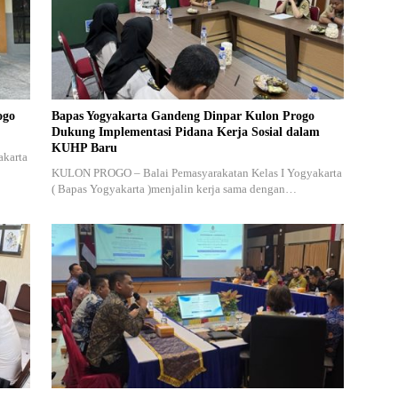
ogo
Bapas Yogyakarta Gandeng Dinpar Kulon Progo
Dukung Implementasi Pidana Kerja Sosial dalam
KUHP Baru
akarta
KULON PROGO – Balai Pemasyarakatan Kelas I Yogyakarta
( Bapas Yogyakarta )menjalin kerja sama dengan…