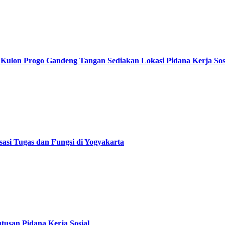
Kulon Progo Gandeng Tangan Sediakan Lokasi Pidana Kerja Sos
asi Tugas dan Fungsi di Yogyakarta
usan Pidana Kerja Sosial