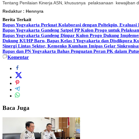
Tentang Penilaian Kinerja ASN, khususnya pelaksanaan kewajiban da
Redaktur : Hennyra
Berita Terkait
Bapas Yogyakarta Perkuat Kolaborasi dengan Poltekpin, Evalua
Bapas Yogyakarta Gandeng Satpol PP Kulon Progo untuk Pelaksan
Bapas Yogyakarta Gandeng Dinpar Kulon Progo Dukung Implemen
Dukung KUHP Baru, Bapas Kelas I Yogyakarta dan Disdikpora Ku
Sinergi Lintas Sektor, Kemenko Kumham Imipas Gelar Sinkronisas
Bapas dan PN Yogyakarta Bahas Penguatan Peran PK dalam Putus
Komentar
Baca Juga