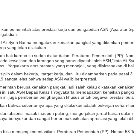
an pemerintah atas prestasi kerja dan pengabdian ASN (Aparatur Sip
ngabdian.
Ali Syeh Banna mengatakan kenaikan pangkat yang diberikan pemerin
ja yang telah dilakukan.
bukan hak karena itu sudah diatur dalam Peraturan Pemerintah (PP) 
tu ada kewajiban dan larangan yang harus dipatuhi oleh ASN,”kata Ali
 I Yogyakarta atas prestasi yang menonjol , yang dilaksanakan di ha
, disiplin dalam bekerja, target kerja, dan itu digambarkan pada pasa
 sangat jelas bahwa setiap ASN wajib berprestasi.
rintah berupa kenaikan pangkat, jadi salah kalau dikatakan kenaikan
 ini satu ASN Bapas Kelas I Yogyakarta mendapatkan kenaikan pangkat i
ri ini juga pemberian penghargaan khusus untuk pegawai prestasi bul
kan bahwa sebenarnya apa yang dilakukan adalah pekerjan sehari-har
lai dari absensi masuk maupun pulang, mengerjakan jurnal harian dala
 saya bersyukur dan sangat berterimakasih atas apresiasi yang telah di
us bisa mengimplementasikan Peraturan Pemerintah (PP) Nomor 53 