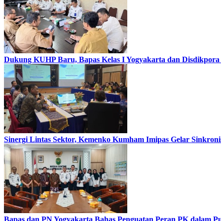
Dukung KUHP Baru, Bapas Kelas I Yogyakarta dan Disdikpora 
Sinergi Lintas Sektor, Kemenko Kumham Imipas Gelar Sinkronis
Bapas dan PN Yogyakarta Bahas Penguatan Peran PK dalam Put