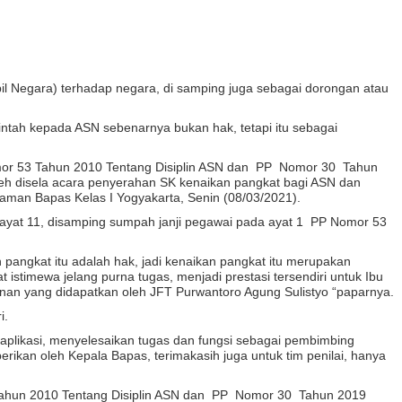
il Negara) terhadap negara, di samping juga sebagai dorongan atau
tah kepada ASN sebenarnya bukan hak, tetapi itu sebagai
Nomor 53 Tahun 2010 Tentang Disiplin ASN dan PP Nomor 30 Tahun
 Syeh disela acara penyerahan SK kenaikan pangkat bagi ASN dan
laman Bapas Kelas I Yogyakarta, Senin (08/03/2021).
l 3 ayat 11, disamping sumpah janji pegawai pada ayat 1 PP Nomor 53
 pangkat itu adalah hak, jadi kenaikan pangkat itu merupakan
stimewa jelang purna tugas, menjadi prestasi tersendiri untuk Ibu
anan yang didapatkan oleh JFT Purwantoro Agung Sulistyo “paparnya.
i.
m aplikasi, menyelesaikan tugas dan fungsi sebagai pembimbing
berikan oleh Kepala Bapas, terimakasih juga untuk tim penilai, hanya
Tahun 2010 Tentang Disiplin ASN dan PP Nomor 30 Tahun 2019