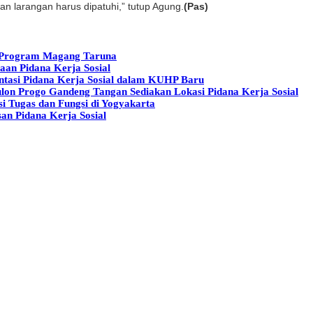
n larangan harus dipatuhi,” tutup Agung.
(Pas)
si Program Magang Taruna
aan Pidana Kerja Sosial
tasi Pidana Kerja Sosial dalam KUHP Baru
lon Progo Gandeng Tangan Sediakan Lokasi Pidana Kerja Sosial
i Tugas dan Fungsi di Yogyakarta
an Pidana Kerja Sosial