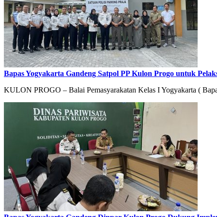
Bapas Yogyakarta Gandeng Satpol PP Kulon Progo untuk Pelaks
KULON PROGO – Balai Pemasyarakatan Kelas I Yogyakarta ( Bapas