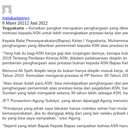
jogjakartanews
8 Maret 2021
2 Juni 2022
Yogyakarta –
Kenaikan pangkat merupakan penghargaan yang diberik
motivasi kepada ASN untuk lebih meningkatkan prestasi kerja dan pe
Kepala Balai Pemasyarakatan(Bapas) Kelas I Yogyakarta, Muhammad 
penghargaan yang diberikan pemerintah kepada ASN atas prestasi ker
“Yang hak itu bagi ASN hanya gaji dan tunjangan lainnya, kenapa 
2019 Tentang Penilaian Kinerja ASN, didalam pelaksanaan disiplin i
pemberian penghargaan atas prestasi bulnan kepada ASN Bapas Kelas
Menurut Ali Syeh disiplin kerja itu bukan hanya disiplin masuk kerja
Tahun 2010. Kemudian mengenai prestasi di PP Nomor 30 Tahun 2019
“Atas dasar itulah para ASN bisa mendapatkan penghargaan dari peme
penghargaan pemerintah atas prestasi kerja dan pegabdian ASN, hari
Sundari yang telah mengabdi selama 30 tahun lebih sebagai ASN, ha
JFT Purwantoro Agung Sulistyo, yang akran dipanggil Agung menutur
“Prinsipnya yang pihak saya lakukan hanya rutinitas sehari hari mu
kemasyarakatan, jika itu dianggap lebig dari yang lain selaku pribadi
itu yang bisa saya sampaikan,” tutur Agung.
“Seperti yang telah Bapak Kepala Bapas sampaikan bahwa ASN har