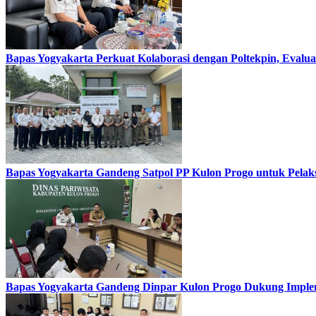
Bapas Yogyakarta Perkuat Kolaborasi dengan Poltekpin, Eval
Bapas Yogyakarta Gandeng Satpol PP Kulon Progo untuk Pelaks
Bapas Yogyakarta Gandeng Dinpar Kulon Progo Dukung Implem