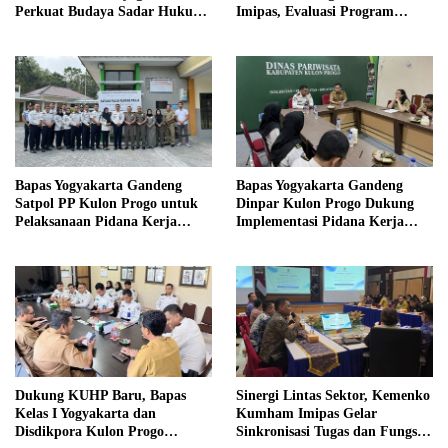
Perkuat Budaya Sadar Hukum
Imipas, Evaluasi Program
di Sekolah
Magang Taruna
Bapas Yogyakarta Gandeng
Bapas Yogyakarta Gandeng
Satpol PP Kulon Progo untuk
Dinpar Kulon Progo Dukung
Pelaksanaan Pidana Kerja
Implementasi Pidana Kerja
Sosial
Sosial dalam KUHP Baru
Dukung KUHP Baru, Bapas
Sinergi Lintas Sektor, Kemenko
Kelas I Yogyakarta dan
Kumham Imipas Gelar
Disdikpora Kulon Progo
Sinkronisasi Tugas dan Fungsi