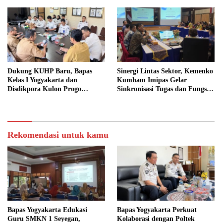
Dukung KUHP Baru, Bapas
Sinergi Lintas Sektor, Kemenko
Kelas I Yogyakarta dan
Kumham Imipas Gelar
Disdikpora Kulon Progo
Sinkronisasi Tugas dan Fungsi
Gandeng Tangan Sediakan
di Yogyakarta
Lokasi Pidana Kerja Sosial
Rekomendasi untuk kamu
Bapas Yogyakarta Edukasi
Bapas Yogyakarta Perkuat
Guru SMKN 1 Seyegan,
Kolaborasi dengan Poltek