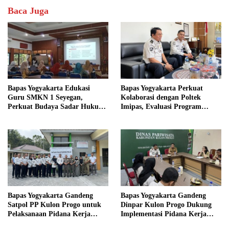
Baca Juga
Bapas Yogyakarta Edukasi
Bapas Yogyakarta Perkuat
Guru SMKN 1 Seyegan,
Kolaborasi dengan Poltek
Perkuat Budaya Sadar Hukum
Imipas, Evaluasi Program
di Sekolah
Magang Taruna
Bapas Yogyakarta Gandeng
Bapas Yogyakarta Gandeng
Satpol PP Kulon Progo untuk
Dinpar Kulon Progo Dukung
Pelaksanaan Pidana Kerja
Implementasi Pidana Kerja
Sosial
Sosial dalam KUHP Baru