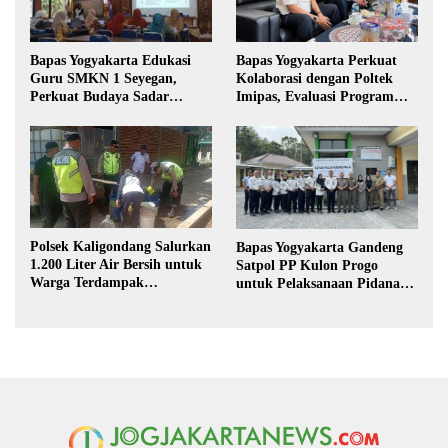
Bapas Yogyakarta Edukasi
Bapas Yogyakarta Perkuat
Guru SMKN 1 Seyegan,
Kolaborasi dengan Poltek
Perkuat Budaya Sadar
Imipas, Evaluasi Program
Hukum di Sekolah
Magang Taruna
Polsek Kaligondang Salurkan
Bapas Yogyakarta Gandeng
1.200 Liter Air Bersih untuk
Satpol PP Kulon Progo
Warga Terdampak
untuk Pelaksanaan Pidana
Kekeringan di Purbalingga
Kerja Sosial