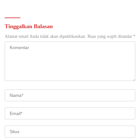
Gandeng Tangan Sediakan
di Yogyakarta
Lokasi Pidana Kerja Sosial
Tinggalkan Balasan
Alamat email Anda tidak akan dipublikasikan.
Ruas yang wajib ditandai
*