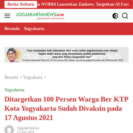
Langsung
o, Nokia, dan NVIDIA Luncurkan Zankore, Targetkan AI Factory 1 GW
Berita Terbaru
ke
konten
Beranda
Yogyakarta
Beranda
Yogyakarta
Yogyakarta
Ditargetkan 100 Persen Warga Ber KTP
Kota Yogyakarta Sudah Divaksin pada
17 Agustus 2021
Jogjakartanews
15 Juli 2021