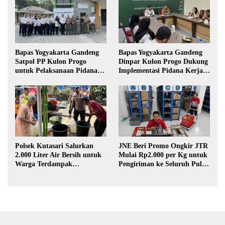
Bapas Yogyakarta Gandeng
Bapas Yogyakarta Gandeng
Satpol PP Kulon Progo
Dinpar Kulon Progo Dukung
untuk Pelaksanaan Pidana
Implementasi Pidana Kerja
Kerja Sosial
Sosial dalam KUHP Baru
Polsek Kutasari Salurkan
JNE Beri Promo Ongkir JTR
2.000 Liter Air Bersih untuk
Mulai Rp2.000 per Kg untuk
Warga Terdampak
Pengiriman ke Seluruh Pulau
Kekeringan di Purbalingga
Jawa