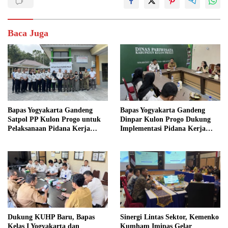
Baca Juga
Bapas Yogyakarta Gandeng
Bapas Yogyakarta Gandeng
Satpol PP Kulon Progo untuk
Dinpar Kulon Progo Dukung
Pelaksanaan Pidana Kerja
Implementasi Pidana Kerja
Sosial
Sosial dalam KUHP Baru
Dukung KUHP Baru, Bapas
Sinergi Lintas Sektor, Kemenko
Kelas I Yogyakarta dan
Kumham Imipas Gelar