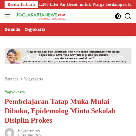
Langsung
Salurkan 1.200 Liter Air Bersih untuk Warga Terdampak Kekeringan di 
Berita Terbaru
ke
konten
Beranda
Yogyakarta
Beranda
Yogyakarta
Yogyakarta
Pembelajaran Tatap Muka Mulai
Dibuka, Epidemolog Minta Sekolah
Disiplin Prokes
Jogjakartanews
31 Agustus 2021