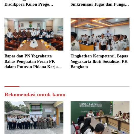
Disdikpora Kulon Progo
Sinkronisasi Tugas dan Fungsi
Gandeng Tangan Sediakan
di Yogyakarta
Lokasi Pidana Kerja Sosial
Bapas dan PN Yogyakarta
Tingkatkan Kompetensi, Bapas
Bahas Penguatan Peran PK
Yogyakarta Ikuti Sosialisasi PK
dalam Putusan Pidana Kerja
Bangkom
Sosial
Rekomendasi untuk kamu