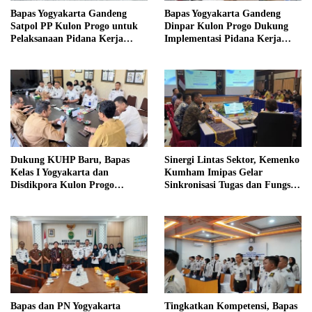
Bapas Yogyakarta Gandeng
Bapas Yogyakarta Gandeng
Satpol PP Kulon Progo untuk
Dinpar Kulon Progo Dukung
Pelaksanaan Pidana Kerja
Implementasi Pidana Kerja
Sosial
Sosial dalam KUHP Baru
Dukung KUHP Baru, Bapas
Sinergi Lintas Sektor, Kemenko
Kelas I Yogyakarta dan
Kumham Imipas Gelar
Disdikpora Kulon Progo
Sinkronisasi Tugas dan Fungsi
Gandeng Tangan Sediakan
di Yogyakarta
Lokasi Pidana Kerja Sosial
Bapas dan PN Yogyakarta
Tingkatkan Kompetensi, Bapas