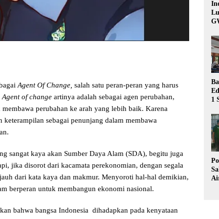
In
Lu
G
Ba
ebagai
Agent Of Change,
salah satu peran-peran yang harus
Ed
.
Agent of change
artinya adalah sebagai agen perubahan,
1 
Bu
 membawa perubahan ke arah yang lebih baik. Karena
Hu
an keterampilan sebagai penunjang dalam membawa
an.
ang sangat kaya akan Sumber Daya Alam (SDA), begitu juga
Po
i, jika disorot dari kacamata perekonomian, dengan segala
Sa
 jauh dari kata kaya dan makmur. Menyoroti hal-hal demikian,
Ai
Wa
lam berperan untuk membangun ekonomi nasional.
Ke
Pu
jukan bahwa bangsa Indonesia dihadapkan pada kenyataan