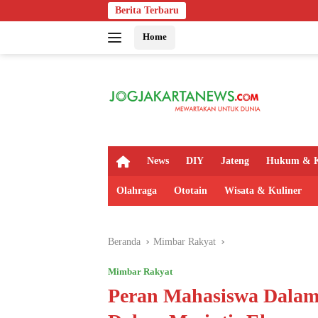
Langsung
Berita Terbaru
ke
Home
konten
H
News
DIY
Jateng
Hukum & K
o
m
Olahraga
Ototain
Wisata & Kuliner
e
Beranda
Mimbar Rakyat
Mimbar Rakyat
Peran Mahasiswa Dalam 