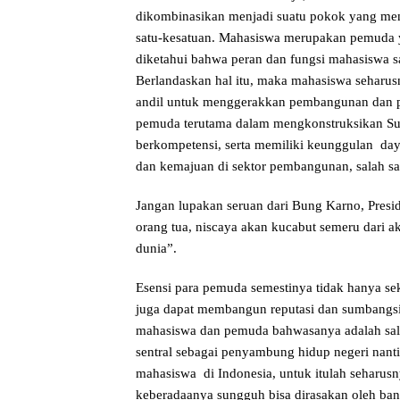
dikombinasikan menjadi suatu pokok yang m
satu-kesatuan. Mahasiswa merupakan pemuda yan
diketahui bahwa peran dan fungsi mahasiswa s
Berlandaskan hal itu, maka mahasiswa sehar
andil untuk menggerakkan pembangunan dan 
pemuda terutama dalam mengkonstruksikan S
berkompetensi, serta memiliki keunggulan day
dan kemajuan di sektor pembangunan, salah s
Jangan lupakan seruan dari Bung Karno, Presi
orang tua, niscaya akan kucabut semeru dari 
dunia”.
Esensi para pemuda semestinya tidak hanya se
juga dapat membangun reputasi dan sumbangsih
mahasiswa dan pemuda bahwasanya adalah salah
sentral sebagai penyambung hidup negeri nant
mahasiswa di Indonesia, untuk itulah seharus
keberadaanya sungguh bisa dirasakan oleh bang