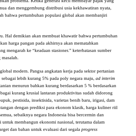
bkan problema. Ketika generasi kecil membayar pajak yang
nua dan menggembung distribusi usia kekhawatiran nyata,
lah bahwa pertumbuhan populasi global akan membanjiri
aru. Hal demikian akan membuat khawatir bahwa pertumbuhan
aikan harga pangan pada akhirnya akan mematahkan
ng mengarah ke “keadaan stasioner.” keterbatasan sumber
g masalah.
lobal modern. Pangsa angkatan kerja pada sektor pertanian
 sebagai lebih kurang 5% pada poly negara maju,
ad interim
ertanian menurun bahkan kurang berdasarkan 5 % berdasarkan
ebagai kurang krusial lantaran produktivitas sudah didorong
puk, pestisida, insektisida, varietas benih baru, irigasi, dam
tangan dengan prediksi para ekonom klasik, harga kuliner riil
tu semua, sebaiknya negara Indonesia bisa bercermin dan
nsi untuk membangun ekonomi nasional, terutama dalam
rget dan bahan untuk evaluasi dari segala
progress