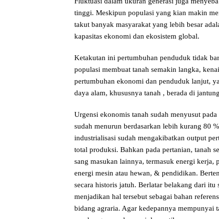
Fluktuasi dalam ukuran generasi juga menyeba
tinggi. Meskipun populasi yang kian makin me
takut banyak masyarakat yang lebih besar ada
kapasitas ekonomi dan ekosistem global.
Ketakutan ini pertumbuhan penduduk tidak b
populasi membuat tanah semakin langka, ken
pertumbuhan ekonomi dan penduduk lanjut, ya
daya alam, khususnya tanah , berada di jantun
Urgensi ekonomis tanah sudah menyusut pada g
sudah menurun berdasarkan lebih kurang 80 %
industrialisasi sudah mengakibatkan output p
total produksi. Bahkan pada pertanian, tanah s
sang masukan lainnya, termasuk energi kerja, pu
energi mesin atau hewan, & pendidikan. Berten
secara historis jatuh. Berlatar belakang dari i
menjadikan hal tersebut sebagai bahan refere
bidang agraria. Agar kedepannya mempunyai ta