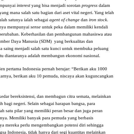
empunyai
interest
yang bisa menjadi sorotan
progress
dalam
g mana salah satu bagian dari aset vital negeri. Yang telah
alah satunya ialah sebagai
agent of change
dan
iron stock.
usnya mempunyai
sense
untuk peka dalam memiliki kendali
perubahan. Keberhasilan dan pembangunan mahasiswa atau
umber Daya Manusia (SDM) yang berkualitas dan
a saing menjadi salah satu kunci untuk membuka peluang
atu diantaranya adalah membangun ekonomi nasional.
den pertama Indonesia pernah berujar: “Berikan aku 1000
akarnya, berikan aku 10 pemuda, niscaya akan kuguncangkan
kedar bereksistensi, dan membagun citra semata, melainkan
 bagi negeri. Selain sebagai harapan bangsa, para
 satu pilar yang memiliki peran besar dan juga peran
inya. Memiliki banyak para pemuda yang berbasis
nya mereka perlu mengembangkan potensi diri sehingga
sa Indonesia, tidak hanya dari segi kuantitas melainkan