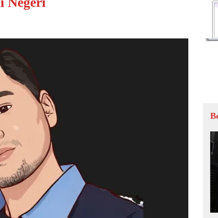
 Negeri
B