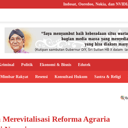
Indosat, Ooredoo, Nokia, dan NVIDIA Luncurkan Zank
riminal
Politik
Ekonomi & Bisnis
Edutek
Mimbar Rakyat
Resensi
Konsultasi Hukum
Sastra & Religi
Merevitalisasi Reforma Agraria