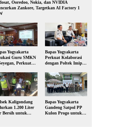
dosat, Ooredoo, Nokia, dan NVIDIA
ncurkan Zankore, Targetkan AI Factory 1
W
pas Yogyakarta
Bapas Yogyakarta
ukasi Guru SMKN
Perkuat Kolaborasi
Seyegan, Perkuat
dengan Poltek Imipas,
daya Sadar
Evaluasi Program
kum di Sekolah
Magang Taruna
lsek Kaligondang
Bapas Yogyakarta
lurkan 1.200 Liter
Gandeng Satpol PP
r Bersih untuk
Kulon Progo untuk
rga Terdampak
Pelaksanaan Pidana
keringan di
Kerja Sosial
rbalingga