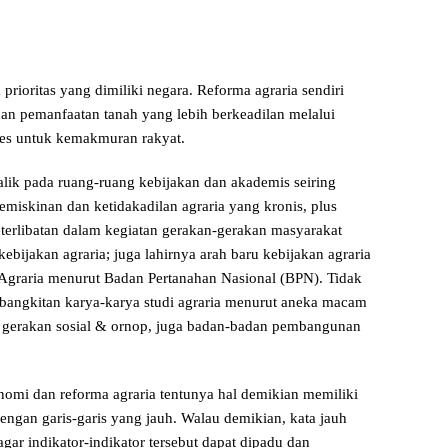
ria
rioritas yang dimiliki negara. Reforma agraria sendiri
an pemanfaatan tanah yang lebih berkeadilan melalui
kses untuk kemakmuran rakyat.
alik pada ruang-ruang kebijakan dan akademis seiring
iskinan dan ketidakadilan agraria yang kronis, plus
terlibatan dalam kegiatan gerakan-gerakan masyarakat
bijakan agraria; juga lahirnya arah baru kebijakan agraria
Agraria menurut Badan Pertanahan Nasional (BPN). Tidak
ebangkitan karya-karya studi agraria menurut aneka macam
s, gerakan sosial & ornop, juga badan-badan pembangunan
nomi dan reforma agraria tentunya hal demikian memiliki
engan garis-garis yang jauh. Walau demikian, kata jauh
 agar indikator-indikator tersebut dapat dipadu dan