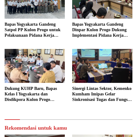
Bapas Yogyakarta Gandeng
Bapas Yogyakarta Gandeng
Satpol PP Kulon Progo untuk
Dinpar Kulon Progo Dukung
Pelaksanaan Pidana Kerja
Implementasi Pidana Kerja
Sosial
Sosial dalam KUHP Baru
Dukung KUHP Baru, Bapas
Sinergi Lintas Sektor, Kemenko
Kelas I Yogyakarta dan
Kumham Imipas Gelar
Disdikpora Kulon Progo
Sinkronisasi Tugas dan Fungsi
Gandeng Tangan Sediakan
di Yogyakarta
Lokasi Pidana Kerja Sosial
Rekomendasi untuk kamu