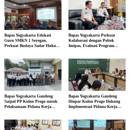
Bapas Yogyakarta Edukasi
Bapas Yogyakarta Perkuat
Guru SMKN 1 Seyegan,
Kolaborasi dengan Poltek
Perkuat Budaya Sadar Hukum
Imipas, Evaluasi Program
di Sekolah
Magang Taruna
Bapas Yogyakarta Gandeng
Bapas Yogyakarta Gandeng
Satpol PP Kulon Progo untuk
Dinpar Kulon Progo Dukung
Pelaksanaan Pidana Kerja
Implementasi Pidana Kerja
Sosial
Sosial dalam KUHP Baru