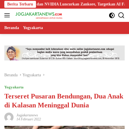
Langsung
doo, Nokia, dan NVIDIA Luncurkan Zankore, Targetkan AI Factory 1 GW
Berita Terbaru
ke
konten
Beranda
Yogyakarta
Beranda
Yogyakarta
Yogyakarta
Terseret Pusaran Bendungan, Dua Anak
di Kalasan Meninggal Dunia
Jogjakartanews
14 Februari 2022