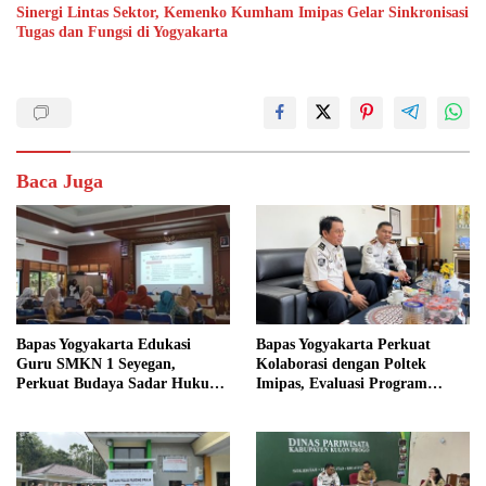
Sinergi Lintas Sektor, Kemenko Kumham Imipas Gelar Sinkronisasi
Tugas dan Fungsi di Yogyakarta
Baca Juga
Bapas Yogyakarta Edukasi
Bapas Yogyakarta Perkuat
Guru SMKN 1 Seyegan,
Kolaborasi dengan Poltek
Perkuat Budaya Sadar Hukum
Imipas, Evaluasi Program
di Sekolah
Magang Taruna