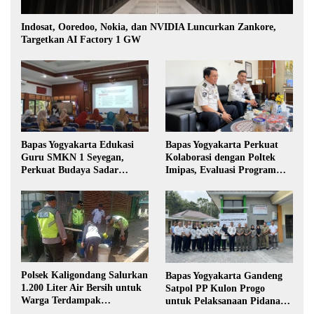
Indosat, Ooredoo, Nokia, dan NVIDIA Luncurkan Zankore,
Targetkan AI Factory 1 GW
Bapas Yogyakarta Edukasi
Bapas Yogyakarta Perkuat
Guru SMKN 1 Seyegan,
Kolaborasi dengan Poltek
Perkuat Budaya Sadar
Imipas, Evaluasi Program
Hukum di Sekolah
Magang Taruna
Polsek Kaligondang Salurkan
Bapas Yogyakarta Gandeng
1.200 Liter Air Bersih untuk
Satpol PP Kulon Progo
Warga Terdampak
untuk Pelaksanaan Pidana
Kekeringan di Purbalingga
Kerja Sosial