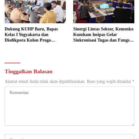
Dukung KUHP Baru, Bapas
Sinergi Lintas Sektor, Kemenko
Kelas I Yogyakarta dan
Kumham Imipas Gelar
Disdikpora Kulon Progo
Sinkronisasi Tugas dan Fungsi
Gandeng Tangan Sediakan
di Yogyakarta
Lokasi Pidana Kerja Sosial
Tinggalkan Balasan
Alamat email Anda tidak akan dipublikasikan.
Ruas yang wajib ditandai
*