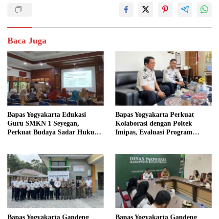
Baca Juga
Bapas Yogyakarta Edukasi
Bapas Yogyakarta Perkuat
Guru SMKN 1 Seyegan,
Kolaborasi dengan Poltek
Perkuat Budaya Sadar Hukum
Imipas, Evaluasi Program
di Sekolah
Magang Taruna
Bapas Yogyakarta Gandeng
Bapas Yogyakarta Gandeng