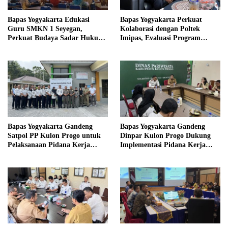
Bapas Yogyakarta Edukasi
Bapas Yogyakarta Perkuat
Guru SMKN 1 Seyegan,
Kolaborasi dengan Poltek
Perkuat Budaya Sadar Hukum
Imipas, Evaluasi Program
di Sekolah
Magang Taruna
Bapas Yogyakarta Gandeng
Bapas Yogyakarta Gandeng
Satpol PP Kulon Progo untuk
Dinpar Kulon Progo Dukung
Pelaksanaan Pidana Kerja
Implementasi Pidana Kerja
Sosial
Sosial dalam KUHP Baru