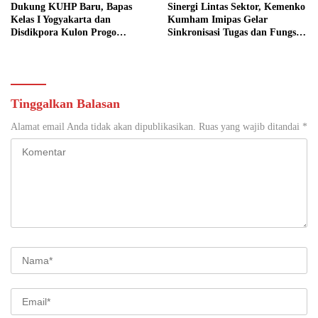
Dukung KUHP Baru, Bapas
Sinergi Lintas Sektor, Kemenko
Kelas I Yogyakarta dan
Kumham Imipas Gelar
Disdikpora Kulon Progo
Sinkronisasi Tugas dan Fungsi
Gandeng Tangan Sediakan
di Yogyakarta
Lokasi Pidana Kerja Sosial
Tinggalkan Balasan
Alamat email Anda tidak akan dipublikasikan.
Ruas yang wajib ditandai
*