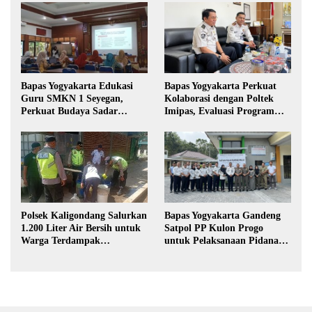
Bapas Yogyakarta Edukasi
Bapas Yogyakarta Perkuat
Guru SMKN 1 Seyegan,
Kolaborasi dengan Poltek
Perkuat Budaya Sadar
Imipas, Evaluasi Program
Hukum di Sekolah
Magang Taruna
Polsek Kaligondang Salurkan
Bapas Yogyakarta Gandeng
1.200 Liter Air Bersih untuk
Satpol PP Kulon Progo
Warga Terdampak
untuk Pelaksanaan Pidana
Kekeringan di Purbalingga
Kerja Sosial