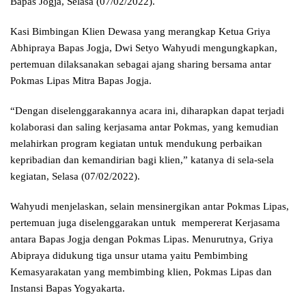
Bapas Jogja, Selasa (07/02/2022).
Kasi Bimbingan Klien Dewasa yang merangkap Ketua Griya
Abhipraya Bapas Jogja, Dwi Setyo Wahyudi mengungkapkan,
pertemuan dilaksanakan sebagai ajang sharing bersama antar
Pokmas Lipas Mitra Bapas Jogja.
“Dengan diselenggarakannya acara ini, diharapkan dapat terjadi
kolaborasi dan saling kerjasama antar Pokmas, yang kemudian
melahirkan program kegiatan untuk mendukung perbaikan
kepribadian dan kemandirian bagi klien,” katanya di sela-sela
kegiatan, Selasa (07/02/2022).
Wahyudi menjelaskan, selain mensinergikan antar Pokmas Lipas,
pertemuan juga diselenggarakan untuk mempererat Kerjasama
antara Bapas Jogja dengan Pokmas Lipas. Menurutnya, Griya
Abipraya didukung tiga unsur utama yaitu Pembimbing
Kemasyarakatan yang membimbing klien, Pokmas Lipas dan
Instansi Bapas Yogyakarta.