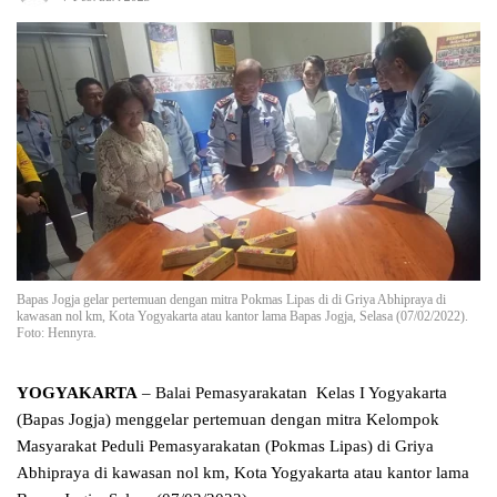
Bapas Jogja gelar pertemuan dengan mitra Pokmas Lipas di di Griya Abhipraya di
kawasan nol km, Kota Yogyakarta atau kantor lama Bapas Jogja, Selasa (07/02/2022).
Foto: Hennyra.
YOGYAKARTA
– Balai Pemasyarakatan Kelas I Yogyakarta
(Bapas Jogja) menggelar pertemuan dengan mitra Kelompok
Masyarakat Peduli Pemasyarakatan (Pokmas Lipas) di Griya
Abhipraya di kawasan nol km, Kota Yogyakarta atau kantor lama