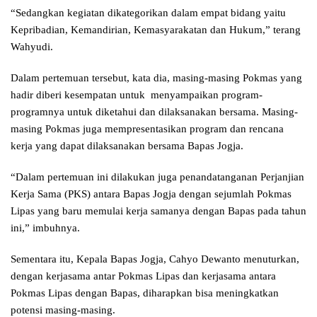
“Sedangkan kegiatan dikategorikan dalam empat bidang yaitu
Kepribadian, Kemandirian, Kemasyarakatan dan Hukum,” terang
Wahyudi.
Dalam pertemuan tersebut, kata dia, masing-masing Pokmas yang
hadir diberi kesempatan untuk menyampaikan program-
programnya untuk diketahui dan dilaksanakan bersama. Masing-
masing Pokmas juga mempresentasikan program dan rencana
kerja yang dapat dilaksanakan bersama Bapas Jogja.
“Dalam pertemuan ini dilakukan juga penandatanganan Perjanjian
Kerja Sama (PKS) antara Bapas Jogja dengan sejumlah Pokmas
Lipas yang baru memulai kerja samanya dengan Bapas pada tahun
ini,” imbuhnya.
Sementara itu, Kepala Bapas Jogja, Cahyo Dewanto menuturkan,
dengan kerjasama antar Pokmas Lipas dan kerjasama antara
Pokmas Lipas dengan Bapas, diharapkan bisa meningkatkan
potensi masing-masing.