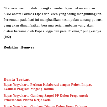
“Kebersamaan ini dalam rangka pemberdayaan ekonomi dan
SDM antara Pokmas Lipas dan klien yang saling menguntungkan.
Pertemuan pada hari ini menghasilkan kesimpulan tentang potensi
yang akan dimanfaatkan bersama serta hambatan yang akan
diatasi bersama oleh Bapas Jogja dan para Pokmas,” pungkasnya.
(kt2)
Redaktur: Hennyra
Berita Terkait
Bapas Yogyakarta Perkuat Kolaborasi dengan Poltek Imipas,
Evaluasi Program Magang Taruna
Bapas Yogyakarta Gandeng Satpol PP Kulon Progo untuk
Pelaksanaan Pidana Kerja Sosial
Bapas Yogyakarta Gandeng Dinpar Kulon Progo Dukung