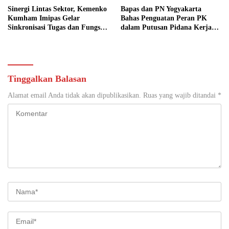
Sinergi Lintas Sektor, Kemenko
Bapas dan PN Yogyakarta
Kumham Imipas Gelar
Bahas Penguatan Peran PK
Sinkronisasi Tugas dan Fungsi
dalam Putusan Pidana Kerja
di Yogyakarta
Sosial
Tinggalkan Balasan
Alamat email Anda tidak akan dipublikasikan.
Ruas yang wajib ditandai
*