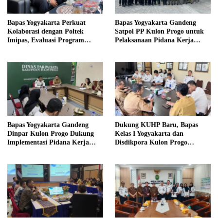
Bapas Yogyakarta Perkuat
Bapas Yogyakarta Gandeng
Kolaborasi dengan Poltek
Satpol PP Kulon Progo untuk
Imipas, Evaluasi Program
Pelaksanaan Pidana Kerja
Magang Taruna
Sosial
Bapas Yogyakarta Gandeng
Dukung KUHP Baru, Bapas
Dinpar Kulon Progo Dukung
Kelas I Yogyakarta dan
Implementasi Pidana Kerja
Disdikpora Kulon Progo
Sosial dalam KUHP Baru
Gandeng Tangan Sediakan
Lokasi Pidana Kerja Sosial