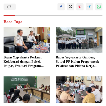
Baca Juga
Bapas Yogyakarta Perkuat
Bapas Yogyakarta Gandeng
Kolaborasi dengan Poltek
Satpol PP Kulon Progo untuk
Imipas, Evaluasi Program
Pelaksanaan Pidana Kerja
Magang Taruna
Sosial