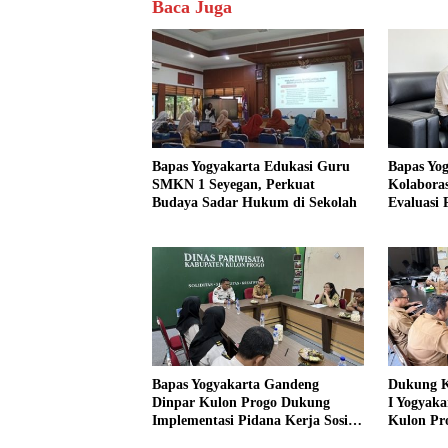
Baca Juga
Bapas Yogyakarta Edukasi Guru
Bapas Yo
SMKN 1 Seyegan, Perkuat
Kolaboras
Budaya Sadar Hukum di Sekolah
Evaluasi
Bapas Yogyakarta Gandeng
Dukung K
Dinpar Kulon Progo Dukung
I Yogyaka
Implementasi Pidana Kerja Sosial
Kulon Pr
dalam KUHP Baru
Sediakan 