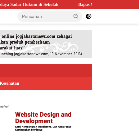
olah
Bapas Yogyakarta Perkuat Kolaborasi dengan Poltek Imip
Kesehatan