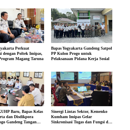
gyakarta Perkuat
Bapas Yogyakarta Gandeng Satpol
i dengan Poltek Imipas,
PP Kulon Progo untuk
 Program Magang Taruna
Pelaksanaan Pidana Kerja Sosial
UHP Baru, Bapas Kelas
Sinergi Lintas Sektor, Kemenko
rta dan Disdikpora
Kumham Imipas Gelar
ogo Gandeng Tangan
Sinkronisasi Tugas dan Fungsi di
Lokasi Pidana Kerja
Yogyakarta