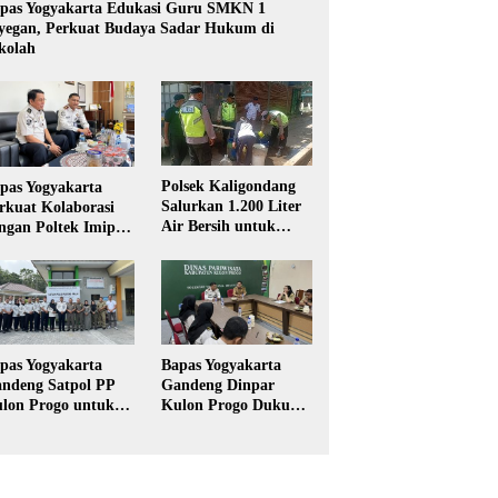
pas Yogyakarta Edukasi Guru SMKN 1
yegan, Perkuat Budaya Sadar Hukum di
kolah
Polsek Kaligondang
pas Yogyakarta
Salurkan 1.200 Liter
rkuat Kolaborasi
Air Bersih untuk
ngan Poltek Imipas,
Warga Terdampak
aluasi Program
Kekeringan di
gang Taruna
Purbalingga
pas Yogyakarta
Bapas Yogyakarta
ndeng Satpol PP
Gandeng Dinpar
lon Progo untuk
Kulon Progo Dukung
laksanaan Pidana
Implementasi Pidana
rja Sosial
Kerja Sosial dalam
KUHP Baru