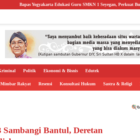
ta Edukasi Guru SMKN 1 Seyegan, Perkuat Budaya Sadar Hukum di Sek
riminal
Politik
Ekonomi & Bisnis
Edutek
Mimbar Rakyat
Resensi
Konsultasi Hukum
Sastra & Religi
 Sambangi Bantul, Deretan