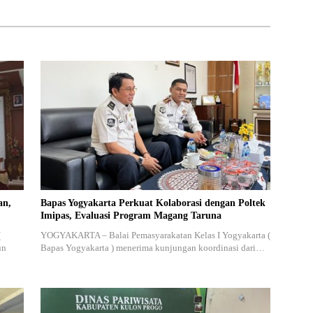
an,
Bapas Yogyakarta Perkuat Kolaborasi dengan Poltek
Imipas, Evaluasi Program Magang Taruna
(
YOGYAKARTA – Balai Pemasyarakatan Kelas I Yogyakarta (
un
Bapas Yogyakarta ) menerima kunjungan koordinasi dari…