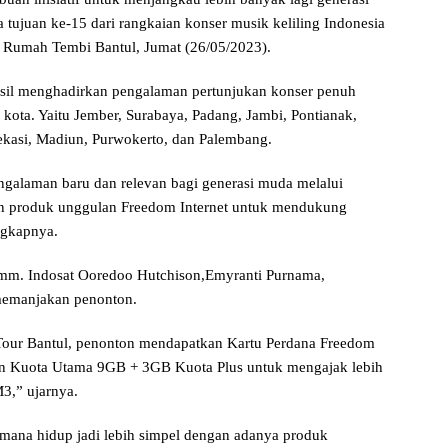
 tujuan ke-15 dari rangkaian konser musik keliling Indonesia
 di Rumah Tembi Bantul, Jumat (26/05/2023).
asil menghadirkan pengalaman pertunjukan konser penuh
 kota. Yaitu Jember, Surabaya, Padang, Jambi, Pontianak,
ekasi, Madiun, Purwokerto, dan Palembang.
galaman baru dan relevan bagi generasi muda melalui
an produk unggulan Freedom Internet untuk mendukung
ungkapnya.
omm. Indosat Ooredoo Hutchison,Emyranti Purnama,
memanjakan penonton.
 Tour Bantul, penonton mendapatkan Kartu Perdana Freedom
ngan Kuota Utama 9GB + 3GB Kuota Plus untuk mengajak lebih
3,” ujarnya.
mana hidup jadi lebih simpel dengan adanya produk