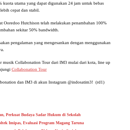
% kuota utama yang dapat digunakan 24 jam untuk bebas
ebih cepat dan stabil.
osat Ooredoo Hutchison telah melakukan penambahan 100%
nambahan sekitar 50% bandwidth.
asakan pengalaman yang mengesankan dengan menggunakan
ya.
 musik Collabonation Tour dari IM3 mulai dari kota, line up
unjungi
Collabonation Tour
labonation dan IM3 di akun Instagram @indosatim3! (rd1)
an, Perkuat Budaya Sadar Hukum di Sekolah
oltek Imipas, Evaluasi Program Magang Taruna