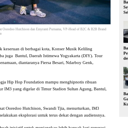
Ba
Se
Se
osat Ooredoo Hutchison dan Emyranti Purnama, VP-Head of B2C & B2B Brand
a
Ba
k keseruan di berbagai kota, Konser Musik Keliling
Pe
iba juga Bantul, Daerah Istimewa Yogyakarta (DIY). Tour
de
kenamaan, diantaranya Fiersa Besari, Ndarboy Genk,
Ev
Ma
Jogja Hip Hop Foundation mampu menghipnotis ribuan
r IM3 yang digelar di Timur Stadion Sultan Agung, Bantul,
Ba
Ga
Ku
sat Ooredoo Hutchison, Swandi Tjia, menurturkan, IM3
Pe
Ke
elakukan eksplorasi untuk terus dekat dengan audiensnya.
buah inisiatif untuk menjangkau lebih banyak lagi generasi