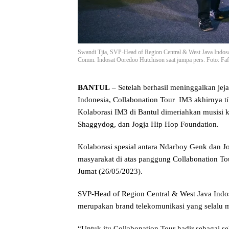
Swandi Tjia, SVP-Head of Region Central & West Java Ind
Comm. Indosat Ooredoo Hutchison saat jumpa pers. Foto: Faf
BANTUL
– Setelah berhasil meninggalkan jeja
Indonesia, Collabonation Tour IM3 akhirnya t
Kolaborasi IM3 di Bantul dimeriahkan musisi 
Shaggydog, dan Jogja Hip Hop Foundation.
Kolaborasi spesial antara Ndarboy Genk dan 
masyarakat di atas panggung Collabonation Tou
Jumat (26/05/2023).
SVP-Head of Region Central & West Java Indo
merupakan brand telekomunikasi yang selalu m
“Untuk itu Collabonation Tour hadir sebagai se