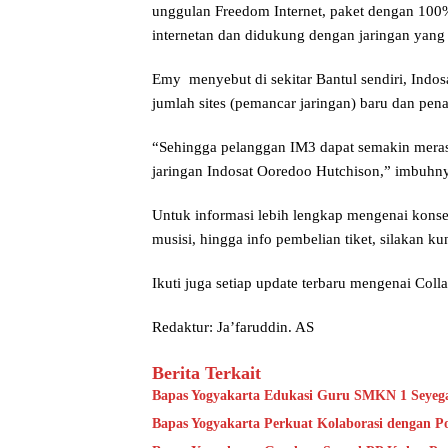
unggulan Freedom Internet, paket dengan 100
internetan dan didukung dengan jaringan yang l
Emy menyebut di sekitar Bantul sendiri, Ind
jumlah sites (pemancar jaringan) baru dan pe
“Sehingga pelanggan IM3 dapat semakin mer
jaringan Indosat Ooredoo Hutchison,” imbuhn
Untuk informasi lebih lengkap mengenai konser
musisi, hingga info pembelian tiket, silakan k
Ikuti juga setiap update terbaru mengenai Col
Redaktur: Ja’faruddin. AS
Berita Terkait
Bapas Yogyakarta Edukasi Guru SMKN 1 Seyeg
Bapas Yogyakarta Perkuat Kolaborasi dengan P