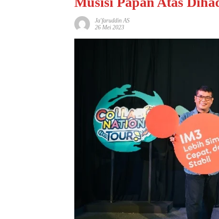
Musisi Papan Atas Diha
Ja'faruddin AS
26 Mei 2023