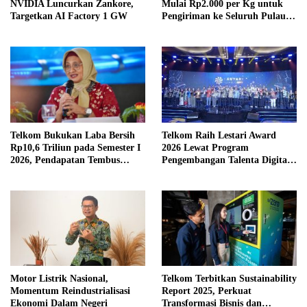
NVIDIA Luncurkan Zankore,
Mulai Rp2.000 per Kg untuk
Targetkan AI Factory 1 GW
Pengiriman ke Seluruh Pulau
Jawa
Telkom Raih Lestari Award
Telkom Bukukan Laba Bersih
2026 Lewat Program
Rp10,6 Triliun pada Semester I
Pengembangan Talenta Digital
2026, Pendapatan Tembus
Berkelanjutan
Rp75,9 Triliun
Motor Listrik Nasional,
Telkom Terbitkan Sustainability
Momentum Reindustrialisasi
Report 2025, Perkuat
Ekonomi Dalam Negeri
Transformasi Bisnis dan