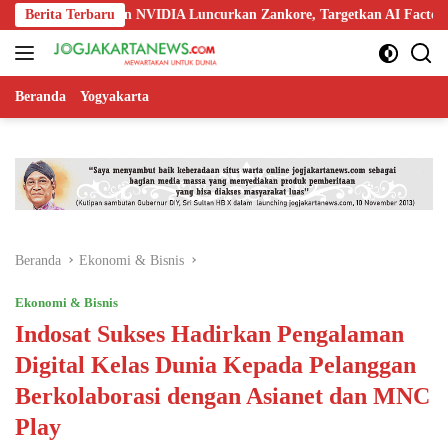
Langsung
 Nokia, dan NVIDIA Luncurkan Zankore, Targetkan AI Factory 1 GW
Berita Terbaru
ke
konten
Beranda
Yogyakarta
Beranda
Ekonomi & Bisnis
Ekonomi & Bisnis
Indosat Sukses Hadirkan Pengalaman
Digital Kelas Dunia Kepada Pelanggan
Berkolaborasi dengan Asianet dan MNC
Play