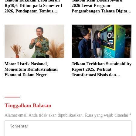
Telkom Bukukan Laba Bersih
Telkom Raih Lestari Award
Rp10,6 Triliun pada Semester I
2026 Lewat Program
2026, Pendapatan Tembus
Pengembangan Talenta Digital
Rp75,9 Triliun
Berkelanjutan
Motor Listrik Nasional,
Telkom Terbitkan Sustainability
Momentum Reindustrialisasi
Report 2025, Perkuat
Ekonomi Dalam Negeri
Transformasi Bisnis dan
Komitmen ESG
Tinggalkan Balasan
Alamat email Anda tidak akan dipublikasikan.
Ruas yang wajib ditandai
*