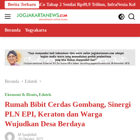
Langsung
f InfraCo Tahap 2 Senilai Rp49,9 Triliun, InfraNexia Kelola 112.000 Km
Berita Terbaru
ke
konten
Beranda
Yogyakarta
Beranda
Edutek
Ekonomi & Bisnis
,
Edutek
Rumah Bibit Cerdas Gombang, Sinergi
PLN EPI, Keraton dan Warga
Wujudkan Desa Berdaya
M Syaifullah
20 Oktober 2025