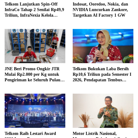
Telkom Lanjutkan Spin-Off
Indosat, Ooredoo, Nokia, dan
InfraCo Tahap 2 Senilai Rp49,9
NVIDIA Luncurkan Zankore,
Triliun, InfraNexia Kelola
Targetkan AI Factory 1 GW
112.000 Km Fiber Optik
JNE Beri Promo Ongkir JTR
Telkom Bukukan Laba Bersih
Mulai Rp2.000 per Kg untuk
Rp10,6 Triliun pada Semester I
Pengiriman ke Seluruh Pulau
2026, Pendapatan Tembus
Jawa
Rp75,9 Triliun
Telkom Raih Lestari Award
Motor Listrik Nasional,