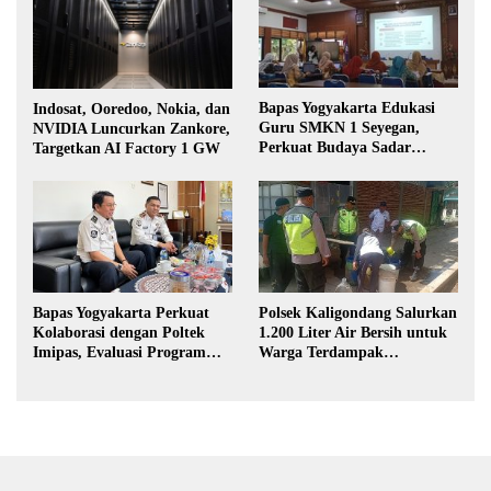
Bapas Yogyakarta Edukasi
Indosat, Ooredoo, Nokia, dan
Guru SMKN 1 Seyegan,
NVIDIA Luncurkan Zankore,
Perkuat Budaya Sadar
Targetkan AI Factory 1 GW
Hukum di Sekolah
Bapas Yogyakarta Perkuat
Polsek Kaligondang Salurkan
Kolaborasi dengan Poltek
1.200 Liter Air Bersih untuk
Imipas, Evaluasi Program
Warga Terdampak
Magang Taruna
Kekeringan di Purbalingga