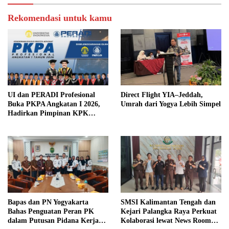
Rekomendasi untuk kamu
UI dan PERADI Profesional
Direct Flight YIA–Jeddah,
Buka PKPA Angkatan I 2026,
Umrah dari Yogya Lebih Simpel
Hadirkan Pimpinan KPK
hingga Wakil Jaksa Agung
sebagai Pengajar
Bapas dan PN Yogyakarta
SMSI Kalimantan Tengah dan
Bahas Penguatan Peran PK
Kejari Palangka Raya Perkuat
dalam Putusan Pidana Kerja
Kolaborasi lewat News Room