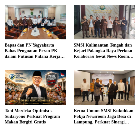
sebagai Pengajar
Bapas dan PN Yogyakarta
SMSI Kalimantan Tengah dan
Bahas Penguatan Peran PK
Kejari Palangka Raya Perkuat
dalam Putusan Pidana Kerja
Kolaborasi lewat News Room
Sosial
Jaga Desa
Tani Merdeka Optimistis
Ketua Umum SMSI Kukuhkan
Sudaryono Perkuat Program
Pokja Newsroom Jaga Desa di
Makan Bergizi Gratis
Lampung, Perkuat Sinergi
Kawal Tata Kelola
Pemerintahan Desa