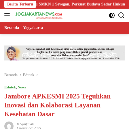
Langsung
kasi Guru SMKN 1 Seyegan, Perkuat Budaya Sadar Hukum di Sekolah
Berita Terbaru
ke
konten
Beranda
Yogyakarta
Beranda
Edutek
Edutek
,
News
Jambore APKESMI 2025 Teguhkan
Inovasi dan Kolaborasi Layanan
Kesehatan Dasar
M Syaifullah
1 November 2025