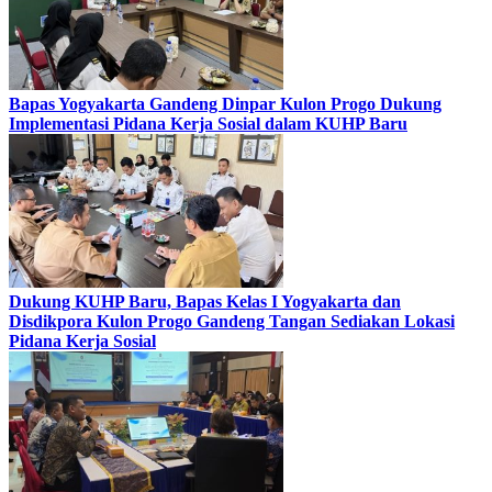
Bapas Yogyakarta Gandeng Dinpar Kulon Progo Dukung
Implementasi Pidana Kerja Sosial dalam KUHP Baru
Dukung KUHP Baru, Bapas Kelas I Yogyakarta dan
Disdikpora Kulon Progo Gandeng Tangan Sediakan Lokasi
Pidana Kerja Sosial