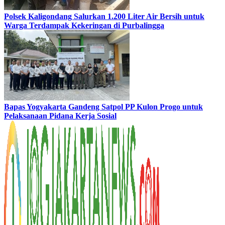
Polsek Kaligondang Salurkan 1.200 Liter Air Bersih untuk
Warga Terdampak Kekeringan di Purbalingga
Bapas Yogyakarta Gandeng Satpol PP Kulon Progo untuk
Pelaksanaan Pidana Kerja Sosial