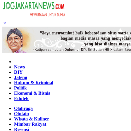
Home
News
DIY
Jateng
Hukum & Kriminal
Politik
Ekonomi & Bisnis
Edutek
Olahraga
Ototain
Wisata & Kuliner
Mimbar Rakyat
Resensi