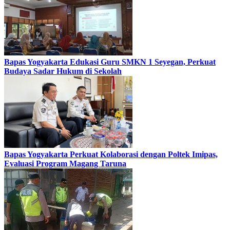
Bapas Yogyakarta Edukasi Guru SMKN 1 Seyegan, Perkuat
Budaya Sadar Hukum di Sekolah
Bapas Yogyakarta Perkuat Kolaborasi dengan Poltek Imipas,
Evaluasi Program Magang Taruna