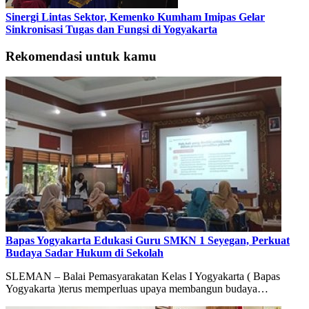
Sinergi Lintas Sektor, Kemenko Kumham Imipas Gelar
Sinkronisasi Tugas dan Fungsi di Yogyakarta
Rekomendasi untuk kamu
Bapas Yogyakarta Edukasi Guru SMKN 1 Seyegan, Perkuat
Budaya Sadar Hukum di Sekolah
SLEMAN – Balai Pemasyarakatan Kelas I Yogyakarta ( Bapas
Yogyakarta )terus memperluas upaya membangun budaya…