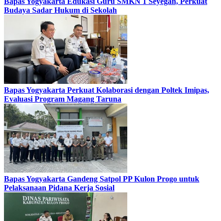
Bapas Yogyakarta Edukasi Guru SMKN 1 Seyegan, Perkuat
Budaya Sadar Hukum di Sekolah
Bapas Yogyakarta Perkuat Kolaborasi dengan Poltek Imipas,
Evaluasi Program Magang Taruna
Bapas Yogyakarta Gandeng Satpol PP Kulon Progo untuk
Pelaksanaan Pidana Kerja Sosial