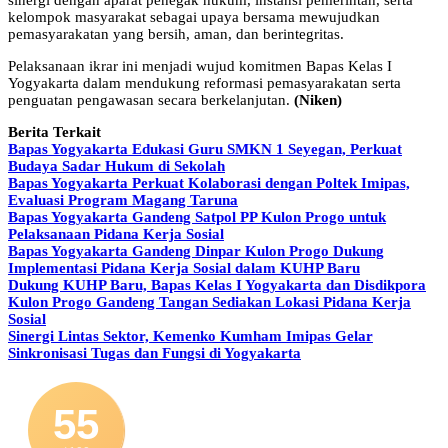
sinergi dengan aparat penegak hukum, instansi pemerintah, serta
kelompok masyarakat sebagai upaya bersama mewujudkan
pemasyarakatan yang bersih, aman, dan berintegritas.
Pelaksanaan ikrar ini menjadi wujud komitmen Bapas Kelas I
Yogyakarta dalam mendukung reformasi pemasyarakatan serta
penguatan pengawasan secara berkelanjutan.
(Niken)
Berita Terkait
Bapas Yogyakarta Edukasi Guru SMKN 1 Seyegan, Perkuat
Budaya Sadar Hukum di Sekolah
Bapas Yogyakarta Perkuat Kolaborasi dengan Poltek Imipas,
Evaluasi Program Magang Taruna
Bapas Yogyakarta Gandeng Satpol PP Kulon Progo untuk
Pelaksanaan Pidana Kerja Sosial
Bapas Yogyakarta Gandeng Dinpar Kulon Progo Dukung
Implementasi Pidana Kerja Sosial dalam KUHP Baru
Dukung KUHP Baru, Bapas Kelas I Yogyakarta dan Disdikpora
Kulon Progo Gandeng Tangan Sediakan Lokasi Pidana Kerja
Sosial
Sinergi Lintas Sektor, Kemenko Kumham Imipas Gelar
Sinkronisasi Tugas dan Fungsi di Yogyakarta
55