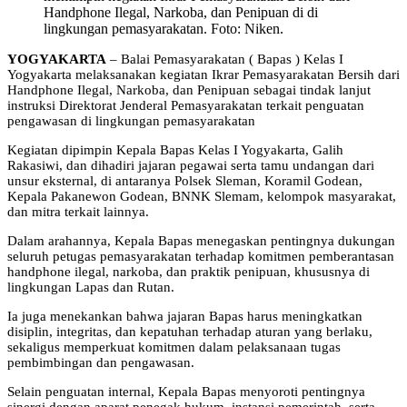
Handphone Ilegal, Narkoba, dan Penipuan di di
lingkungan pemasyarakatan. Foto: Niken.
YOGYAKARTA
– Balai Pemasyarakatan ( Bapas ) Kelas I
Yogyakarta melaksanakan kegiatan Ikrar Pemasyarakatan Bersih dari
Handphone Ilegal, Narkoba, dan Penipuan sebagai tindak lanjut
instruksi Direktorat Jenderal Pemasyarakatan terkait penguatan
pengawasan di lingkungan pemasyarakatan
Kegiatan dipimpin Kepala Bapas Kelas I Yogyakarta, Galih
Rakasiwi, dan dihadiri jajaran pegawai serta tamu undangan dari
unsur eksternal, di antaranya Polsek Sleman, Koramil Godean,
Kepala Pakanewon Godean, BNNK Slemam, kelompok masyarakat,
dan mitra terkait lainnya.
Dalam arahannya, Kepala Bapas menegaskan pentingnya dukungan
seluruh petugas pemasyarakatan terhadap komitmen pemberantasan
handphone ilegal, narkoba, dan praktik penipuan, khususnya di
lingkungan Lapas dan Rutan.
Ia juga menekankan bahwa jajaran Bapas harus meningkatkan
disiplin, integritas, dan kepatuhan terhadap aturan yang berlaku,
sekaligus memperkuat komitmen dalam pelaksanaan tugas
pembimbingan dan pengawasan.
Selain penguatan internal, Kepala Bapas menyoroti pentingnya