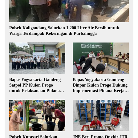
Polsek Kaligondang Salurkan 1.200 Liter Air Bersih untuk
Warga Terdampak Kekeringan di Purbalingga
Bapas Yogyakarta Gandeng
Bapas Yogyakarta Gandeng
Satpol PP Kulon Progo
Dinpar Kulon Progo Dukung
untuk Pelaksanaan Pidana
Implementasi Pidana Kerja
Kerja Sosial
Sosial dalam KUHP Baru
Polsek Kutasari Salurkan
JNE Beri Promo Ongkir JTR