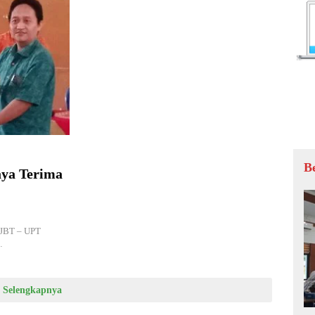
B
aya Terima
JBT – UPT
…
Selengkapnya