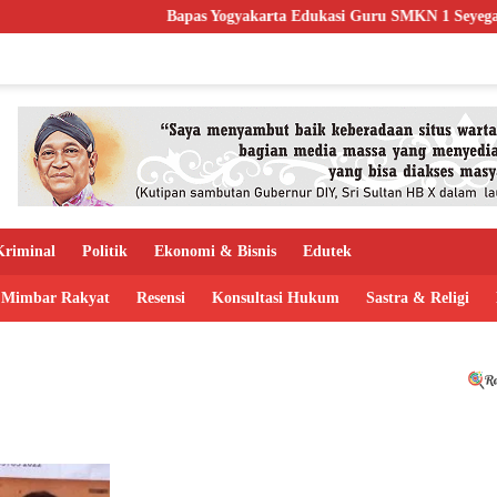
Bapas Yogyakarta Edukasi Guru SMKN 1 Seyegan, Perk
riminal
Politik
Ekonomi & Bisnis
Edutek
Mimbar Rakyat
Resensi
Konsultasi Hukum
Sastra & Religi