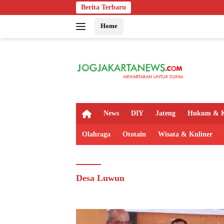
Langsung
Berita Terbaru
ke
Home
konten
H
News
DIY
Jateng
Hukum & K
o
m
Olahraga
Ototain
Wisata & Kuliner
e
Desa Luwun