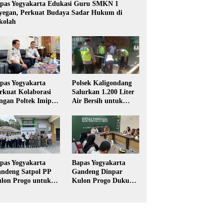
pas Yogyakarta Edukasi Guru SMKN 1
yegan, Perkuat Budaya Sadar Hukum di
kolah
pas Yogyakarta
Polsek Kaligondang
rkuat Kolaborasi
Salurkan 1.200 Liter
ngan Poltek Imipas,
Air Bersih untuk
aluasi Program
Warga Terdampak
gang Taruna
Kekeringan di
Purbalingga
pas Yogyakarta
Bapas Yogyakarta
ndeng Satpol PP
Gandeng Dinpar
lon Progo untuk
Kulon Progo Dukung
laksanaan Pidana
Implementasi Pidana
rja Sosial
Kerja Sosial dalam
KUHP Baru