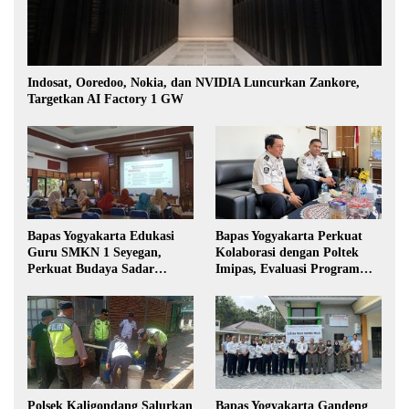
Indosat, Ooredoo, Nokia, dan NVIDIA Luncurkan Zankore,
Targetkan AI Factory 1 GW
Bapas Yogyakarta Edukasi
Bapas Yogyakarta Perkuat
Guru SMKN 1 Seyegan,
Kolaborasi dengan Poltek
Perkuat Budaya Sadar
Imipas, Evaluasi Program
Hukum di Sekolah
Magang Taruna
Polsek Kaligondang Salurkan
Bapas Yogyakarta Gandeng