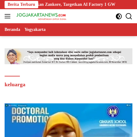
Langsung
 NVIDIA Luncurkan Zankore, Targetkan AI Factory 1 GW
Berita Terbaru
Bapa
ke
konten
Beranda
Yogyakarta
keluarga