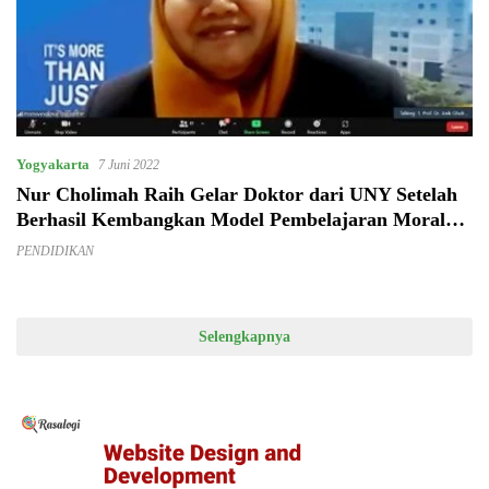
Yogyakarta
7 Juni 2022
Nur Cholimah Raih Gelar Doktor dari UNY Setelah
Berhasil Kembangkan Model Pembelajaran Moral
dalam Keluarga untuk PAUD
PENDIDIKAN
Selengkapnya