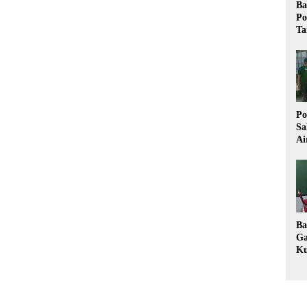
Ba
Po
Ta
Po
Sa
Ai
Wa
Ke
Pu
Ba
Ga
Ku
Im
Ke
K