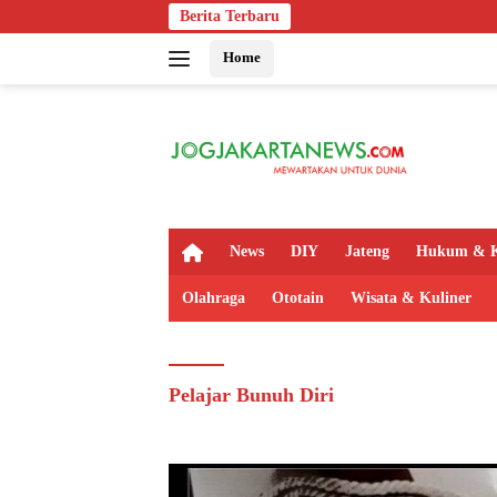
Langsung
Berita Terbaru
ke
Home
konten
H
News
DIY
Jateng
Hukum & K
o
m
Olahraga
Ototain
Wisata & Kuliner
e
Pelajar Bunuh Diri