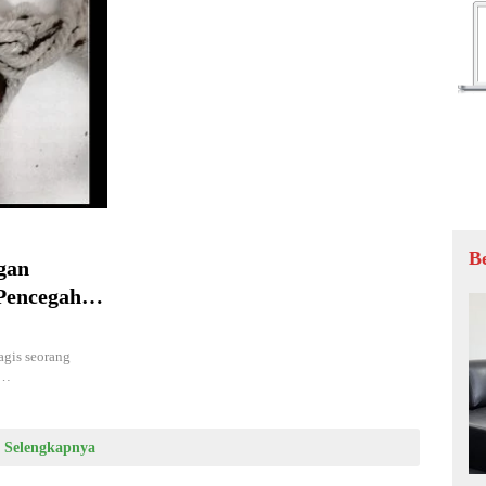
B
gan
 Pencegahan
agis seorang
l…
Selengkapnya