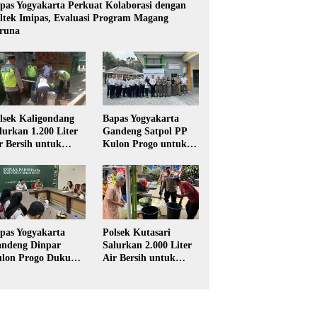
pas Yogyakarta Perkuat Kolaborasi dengan
ltek Imipas, Evaluasi Program Magang
runa
lsek Kaligondang
Bapas Yogyakarta
lurkan 1.200 Liter
Gandeng Satpol PP
r Bersih untuk
Kulon Progo untuk
rga Terdampak
Pelaksanaan Pidana
keringan di
Kerja Sosial
rbalingga
pas Yogyakarta
Polsek Kutasari
ndeng Dinpar
Salurkan 2.000 Liter
lon Progo Dukung
Air Bersih untuk
plementasi Pidana
Warga Terdampak
rja Sosial dalam
Kekeringan di
UHP Baru
Purbalingga