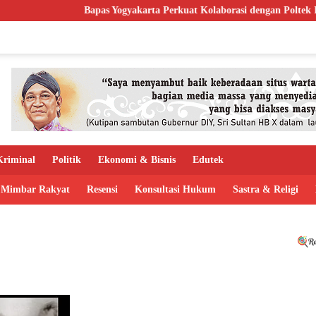
Bapas Yogyakarta Perkuat Kolaborasi dengan Poltek Imipa
riminal
Politik
Ekonomi & Bisnis
Edutek
Mimbar Rakyat
Resensi
Konsultasi Hukum
Sastra & Religi