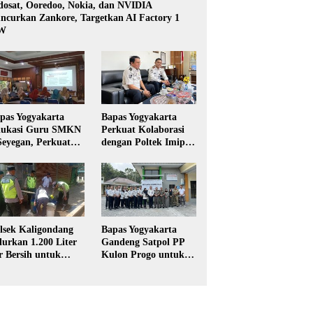
dosat, Ooredoo, Nokia, dan NVIDIA
ncurkan Zankore, Targetkan AI Factory 1
W
pas Yogyakarta
Bapas Yogyakarta
ukasi Guru SMKN
Perkuat Kolaborasi
Seyegan, Perkuat
dengan Poltek Imipas,
daya Sadar
Evaluasi Program
kum di Sekolah
Magang Taruna
lsek Kaligondang
Bapas Yogyakarta
lurkan 1.200 Liter
Gandeng Satpol PP
r Bersih untuk
Kulon Progo untuk
rga Terdampak
Pelaksanaan Pidana
keringan di
Kerja Sosial
rbalingga