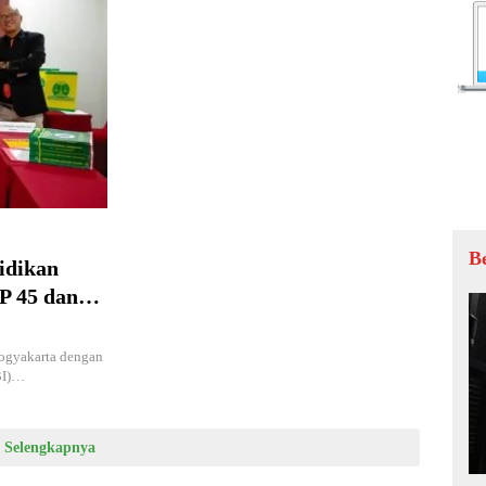
B
idikan
P 45 dan
ogyakarta dengan
BI)…
Selengkapnya