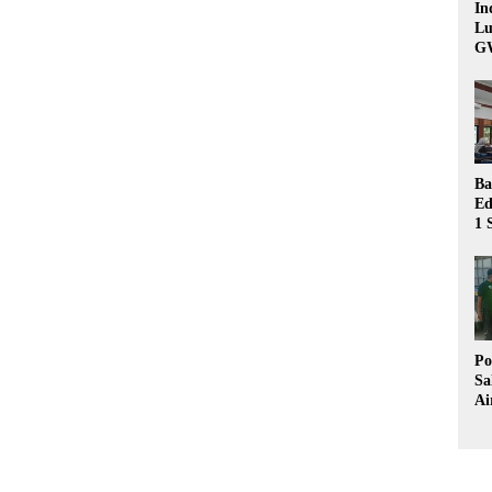
In
Lu
G
Ba
Ed
1 
Bu
Hu
Po
Sa
Ai
Wa
Ke
Pu