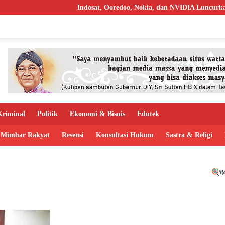
Indosat, Ooredoo, Nokia, dan NVIDIA Luncurkan Zan
riminal
Politik
Ekonomi & Bisnis
Edutek
Mimbar Rakyat
Resensi
Konsultasi Hukum
Sastra & Religi