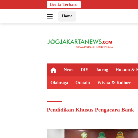
Langsung
Berita Terbaru
ke
Home
konten
H
News
DIY
Jateng
Hukum & K
o
m
Olahraga
Ototain
Wisata & Kuliner
e
Pendidikan Khusus Pengacara Bank