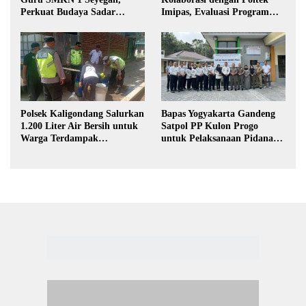
Perkuat Budaya Sadar
Imipas, Evaluasi Program
Hukum di Sekolah
Magang Taruna
Polsek Kaligondang Salurkan
Bapas Yogyakarta Gandeng
1.200 Liter Air Bersih untuk
Satpol PP Kulon Progo
Warga Terdampak
untuk Pelaksanaan Pidana
Kekeringan di Purbalingga
Kerja Sosial