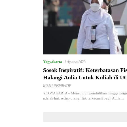
Yogyakarta
1 Agustus 2022
Sosok Inspiratif: Keterbatasan Fi
Halangi Aulia Untuk Kuliah di 
KISAH INSPIRATIF
YOGYAKARTA – Menempuh pendidikan hingga pergur
adalah hak setiap orang. Tak terkecuali bagi Aulia…