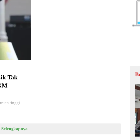
B
sik Tak
UGM
uan tinggi
Selengkapnya