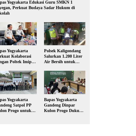
pas Yogyakarta Edukasi Guru SMKN 1
yegan, Perkuat Budaya Sadar Hukum di
kolah
pas Yogyakarta
Polsek Kaligondang
rkuat Kolaborasi
Salurkan 1.200 Liter
ngan Poltek Imipas,
Air Bersih untuk
aluasi Program
Warga Terdampak
gang Taruna
Kekeringan di
Purbalingga
pas Yogyakarta
Bapas Yogyakarta
ndeng Satpol PP
Gandeng Dinpar
lon Progo untuk
Kulon Progo Dukung
laksanaan Pidana
Implementasi Pidana
rja Sosial
Kerja Sosial dalam
KUHP Baru