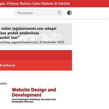
erkuat Budaya Sadar Hukum di Sekolah
Bapas Yogyakarta Per
Kesehatan