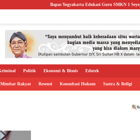
Bapas Yogyakarta Edukasi Guru SMKN 1 Seyegan, P
riminal
Politik
Ekonomi & Bisnis
Edutek
Mimbar Rakyat
Resensi
Konsultasi Hukum
Sastra & Religi