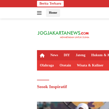
Langsung
Berita Terbaru
ke
Home
konten
H
News
DIY
Jateng
Hukum & K
o
m
Olahraga
Ototain
Wisata & Kuliner
e
Sosok Inspiratif