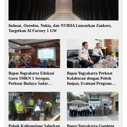
Indosat, Ooredoo, Nokia, dan NVIDIA Luncurkan Zankore,
Targetkan AI Factory 1 GW
Bapas Yogyakarta Edukasi
Bapas Yogyakarta Perkuat
Guru SMKN 1 Seyegan,
Kolaborasi dengan Poltek
Perkuat Budaya Sadar
Imipas, Evaluasi Program
Hukum di Sekolah
Magang Taruna
Polsek Kaligondang Salurkan
Bapas Yogyakarta Gandeng