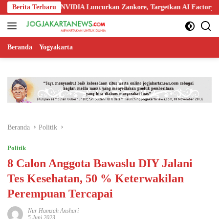
Langsung
okia, dan NVIDIA Luncurkan Zankore, Targetkan AI Factory 1 GW
Berita Terbaru
ke
konten
Beranda
Yogyakarta
Beranda
Politik
Politik
8 Calon Anggota Bawaslu DIY Jalani
Tes Kesehatan, 50 % Keterwakilan
Perempuan Tercapai
Nur Hamzah Anshari
5 Juni 2023