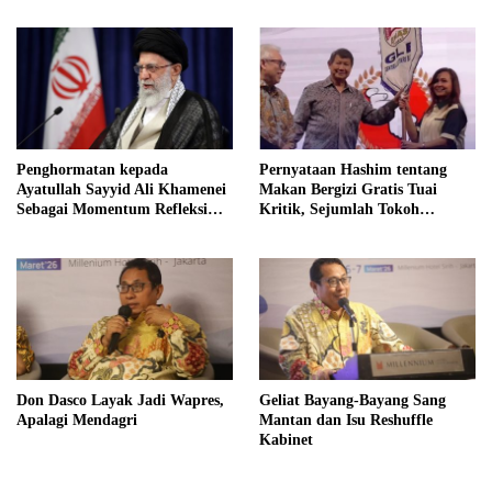
Jawa Tengah Demi Menjaga
Independensi Badan Gizi
Nasional
Penghormatan kepada
Pernyataan Hashim tentang
Ayatullah Sayyid Ali Khamenei
Makan Bergizi Gratis Tuai
Sebagai Momentum Refleksi
Kritik, Sejumlah Tokoh
Kepemimpinan, Kemandirian
FORMAS Ikut Menanggapi
Bangsa, dan Integritas Moral
bagi Indonesia
Don Dasco Layak Jadi Wapres,
Geliat Bayang-Bayang Sang
Apalagi Mendagri
Mantan dan Isu Reshuffle
Kabinet