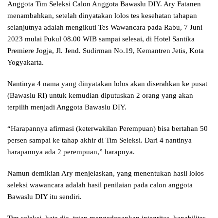
Anggota Tim Seleksi Calon Anggota Bawaslu DIY. Ary Fatanen
menambahkan, setelah dinyatakan lolos tes kesehatan tahapan
selanjutnya adalah mengikuti Tes Wawancara pada Rabu, 7 Juni
2023 mulai Pukul 08.00 WIB sampai selesai, di Hotel Santika
Premiere Jogja, Jl. Jend. Sudirman No.19, Kemantren Jetis, Kota
Yogyakarta.
Nantinya 4 nama yang dinyatakan lolos akan diserahkan ke pusat
(Bawaslu RI) untuk kemudian diputuskan 2 orang yang akan
terpilih menjadi Anggota Bawaslu DIY.
“Harapannya afirmasi (keterwakilan Perempuan) bisa bertahan 50
persen sampai ke tahap akhir di Tim Seleksi. Dari 4 nantinya
harapannya ada 2 perempuan,” harapnya.
Namun demikian Ary menjelaskan, yang menentukan hasil lolos
seleksi wawancara adalah hasil penilaian pada calon anggota
Bawaslu DIY itu sendiri.
Tim seleksi, kata dia, tetap mengedepankan integritas, kapabilitas