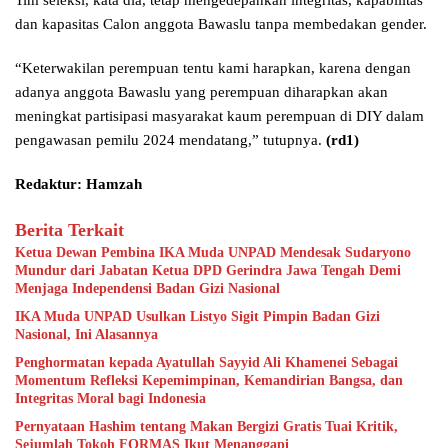
dan kapasitas Calon anggota Bawaslu tanpa membedakan gender.
“Keterwakilan perempuan tentu kami harapkan, karena dengan
adanya anggota Bawaslu yang perempuan diharapkan akan
meningkat partisipasi masyarakat kaum perempuan di DIY dalam
pengawasan pemilu 2024 mendatang,” tutupnya.
(rd1)
Redaktur: Hamzah
Berita Terkait
Ketua Dewan Pembina IKA Muda UNPAD Mendesak Sudaryono
Mundur dari Jabatan Ketua DPD Gerindra Jawa Tengah Demi
Menjaga Independensi Badan Gizi Nasional
IKA Muda UNPAD Usulkan Listyo Sigit Pimpin Badan Gizi
Nasional, Ini Alasannya
Penghormatan kepada Ayatullah Sayyid Ali Khamenei Sebagai
Momentum Refleksi Kepemimpinan, Kemandirian Bangsa, dan
Integritas Moral bagi Indonesia
Pernyataan Hashim tentang Makan Bergizi Gratis Tuai Kritik,
Sejumlah Tokoh FORMAS Ikut Menanggapi