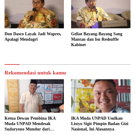
Don Dasco Layak Jadi Wapres,
Geliat Bayang-Bayang Sang
Apalagi Mendagri
Mantan dan Isu Reshuffle
Kabinet
Rekomendasi untuk kamu
Ketua Dewan Pembina IKA
IKA Muda UNPAD Usulkan
Muda UNPAD Mendesak
Listyo Sigit Pimpin Badan Gizi
Sudaryono Mundur dari
Nasional, Ini Alasannya
Jabatan Ketua DPD Gerindra