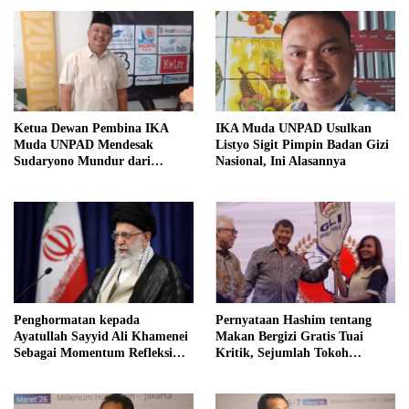
Ketua Dewan Pembina IKA
IKA Muda UNPAD Usulkan
Muda UNPAD Mendesak
Listyo Sigit Pimpin Badan Gizi
Sudaryono Mundur dari
Nasional, Ini Alasannya
Jabatan Ketua DPD Gerindra
Jawa Tengah Demi Menjaga
Independensi Badan Gizi
Nasional
Penghormatan kepada
Pernyataan Hashim tentang
Ayatullah Sayyid Ali Khamenei
Makan Bergizi Gratis Tuai
Sebagai Momentum Refleksi
Kritik, Sejumlah Tokoh
Kepemimpinan, Kemandirian
FORMAS Ikut Menanggapi
Bangsa, dan Integritas Moral
bagi Indonesia