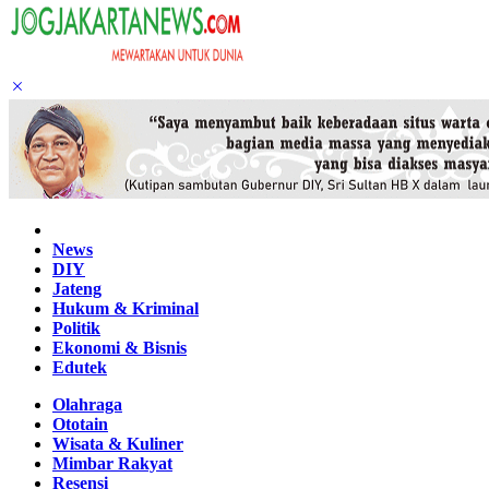
Home
News
DIY
Jateng
Hukum & Kriminal
Politik
Ekonomi & Bisnis
Edutek
Olahraga
Ototain
Wisata & Kuliner
Mimbar Rakyat
Resensi