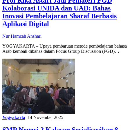
Prof Rika Astari Jadi Pemateri FGD
Kolaborasi UNIDA dan UAD: Bahas
Inovasi Pembelajaran Sharaf Berbasis
Aplikasi Digital
Nur Hamzah Anshari
YOGYAKARTA – Upaya pembaruan metode pembelajaran bahasa
Arab kembali dibahas dalam Focus Group Discussion (FGD)…
Yogyakarta
14 November 2025
SMP Negeri 2 Kalasan Sosialisasikan 8