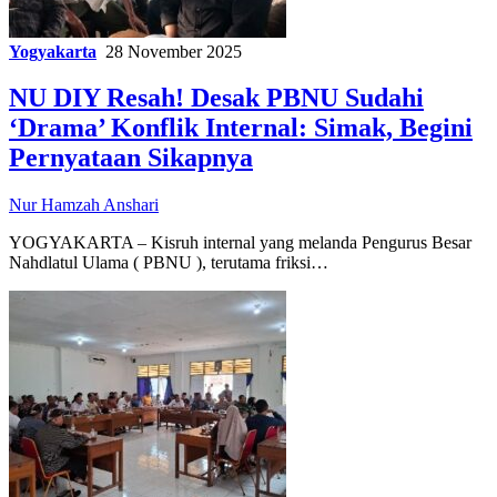
Yogyakarta
28 November 2025
NU DIY Resah! Desak PBNU Sudahi
‘Drama’ Konflik Internal: Simak, Begini
Pernyataan Sikapnya
Nur Hamzah Anshari
YOGYAKARTA – Kisruh internal yang melanda Pengurus Besar
Nahdlatul Ulama ( PBNU ), terutama friksi…