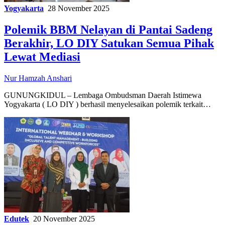
Yogyakarta
28 November 2025
Polemik BBM Nelayan di Pantai Sadeng
Berakhir, LO DIY Satukan Semua Pihak
Lewat Mediasi
Nur Hamzah Anshari
GUNUNGKIDUL – Lembaga Ombudsman Daerah Istimewa
Yogyakarta ( LO DIY ) berhasil menyelesaikan polemik terkait…
Edutek
20 November 2025