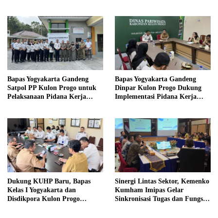
di Sekolah
Magang Taruna
Bapas Yogyakarta Gandeng
Bapas Yogyakarta Gandeng
Satpol PP Kulon Progo untuk
Dinpar Kulon Progo Dukung
Pelaksanaan Pidana Kerja
Implementasi Pidana Kerja
Sosial
Sosial dalam KUHP Baru
Dukung KUHP Baru, Bapas
Sinergi Lintas Sektor, Kemenko
Kelas I Yogyakarta dan
Kumham Imipas Gelar
Disdikpora Kulon Progo
Sinkronisasi Tugas dan Fungsi
Gandeng Tangan Sediakan
di Yogyakarta
Lokasi Pidana Kerja Sosial