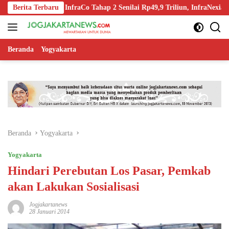
Langsung
Spin-Off InfraCo Tahap 2 Senilai Rp49,9 Triliun, InfraNexia Kelola 112
Berita Terbaru
ke
konten
Beranda
Yogyakarta
Beranda
Yogyakarta
Yogyakarta
Hindari Perebutan Los Pasar, Pemkab
akan Lakukan Sosialisasi
Jogjakartanews
28 Januari 2014