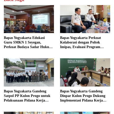
Bapas Yogyakarta Edukasi
Bapas Yogyakarta Perkuat
Guru SMKN 1 Seyegan,
Kolaborasi dengan Poltek
Perkuat Budaya Sadar Hukum
Imipas, Evaluasi Program
di Sekolah
Magang Taruna
Bapas Yogyakarta Gandeng
Bapas Yogyakarta Gandeng
Satpol PP Kulon Progo untuk
Dinpar Kulon Progo Dukung
Pelaksanaan Pidana Kerja
Implementasi Pidana Kerja
Sosial
Sosial dalam KUHP Baru