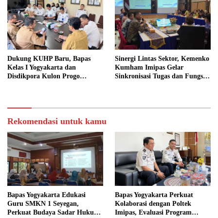
Dukung KUHP Baru, Bapas
Sinergi Lintas Sektor, Kemenko
Kelas I Yogyakarta dan
Kumham Imipas Gelar
Disdikpora Kulon Progo
Sinkronisasi Tugas dan Fungsi
Gandeng Tangan Sediakan
di Yogyakarta
Lokasi Pidana Kerja Sosial
Rekomendasi untuk kamu
Bapas Yogyakarta Edukasi
Bapas Yogyakarta Perkuat
Guru SMKN 1 Seyegan,
Kolaborasi dengan Poltek
Perkuat Budaya Sadar Hukum
Imipas, Evaluasi Program