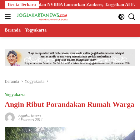
Langsung
oo, Nokia, dan NVIDIA Luncurkan Zankore, Targetkan AI Factory 1 GW
Berita Terbaru
ke
konten
Beranda
Yogyakarta
Beranda
Yogyakarta
Yogyakarta
Angin Ribut Porandakan Rumah Warga
Jogjakartanews
4 Februari 2014