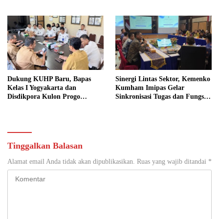
Sosial
Sosial dalam KUHP Baru
Dukung KUHP Baru, Bapas
Sinergi Lintas Sektor, Kemenko
Kelas I Yogyakarta dan
Kumham Imipas Gelar
Disdikpora Kulon Progo
Sinkronisasi Tugas dan Fungsi
Gandeng Tangan Sediakan
di Yogyakarta
Lokasi Pidana Kerja Sosial
Tinggalkan Balasan
Alamat email Anda tidak akan dipublikasikan.
Ruas yang wajib ditandai
*