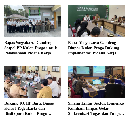
Bapas Yogyakarta Gandeng
Bapas Yogyakarta Gandeng
Satpol PP Kulon Progo untuk
Dinpar Kulon Progo Dukung
Pelaksanaan Pidana Kerja
Implementasi Pidana Kerja
Sosial
Sosial dalam KUHP Baru
Dukung KUHP Baru, Bapas
Sinergi Lintas Sektor, Kemenko
Kelas I Yogyakarta dan
Kumham Imipas Gelar
Disdikpora Kulon Progo
Sinkronisasi Tugas dan Fungsi
Gandeng Tangan Sediakan
di Yogyakarta
Lokasi Pidana Kerja Sosial