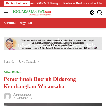
Langsung
a Edukasi Guru SMKN 1 Seyegan, Perkuat Budaya Sadar Hukum di Seko
Berita Terbaru
ke
konten
Beranda
Yogyakarta
Beranda
Jawa Tengah
Jawa Tengah
Pemerintah Daerah Didorong
Kembangkan Wirausaha
Jogjakartanews
7 Februari 2014