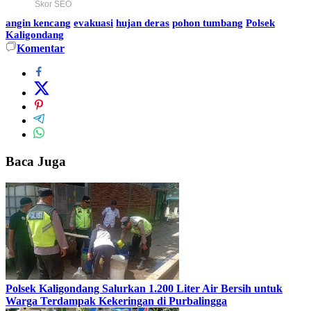
Skor SEO
angin kencang
evakuasi
hujan deras
pohon tumbang
Polsek
Kaligondang
Komentar
Baca Juga
Polsek Kaligondang Salurkan 1.200 Liter Air Bersih untuk
Warga Terdampak Kekeringan di Purbalingga