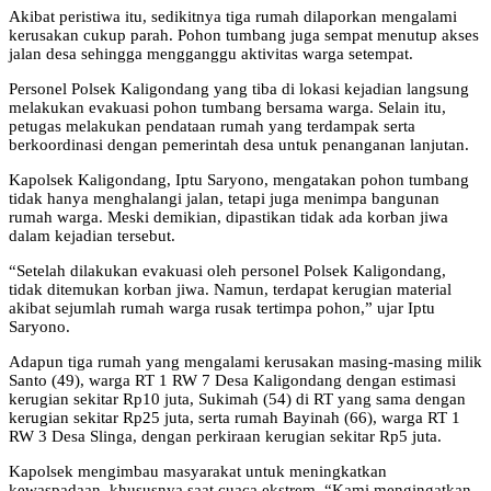
Akibat peristiwa itu, sedikitnya tiga rumah dilaporkan mengalami
kerusakan cukup parah. Pohon tumbang juga sempat menutup akses
jalan desa sehingga mengganggu aktivitas warga setempat.
Personel Polsek Kaligondang yang tiba di lokasi kejadian langsung
melakukan evakuasi pohon tumbang bersama warga. Selain itu,
petugas melakukan pendataan rumah yang terdampak serta
berkoordinasi dengan pemerintah desa untuk penanganan lanjutan.
Kapolsek Kaligondang, Iptu Saryono, mengatakan pohon tumbang
tidak hanya menghalangi jalan, tetapi juga menimpa bangunan
rumah warga. Meski demikian, dipastikan tidak ada korban jiwa
dalam kejadian tersebut.
“Setelah dilakukan evakuasi oleh personel Polsek Kaligondang,
tidak ditemukan korban jiwa. Namun, terdapat kerugian material
akibat sejumlah rumah warga rusak tertimpa pohon,” ujar Iptu
Saryono.
Adapun tiga rumah yang mengalami kerusakan masing-masing milik
Santo (49), warga RT 1 RW 7 Desa Kaligondang dengan estimasi
kerugian sekitar Rp10 juta, Sukimah (54) di RT yang sama dengan
kerugian sekitar Rp25 juta, serta rumah Bayinah (66), warga RT 1
RW 3 Desa Slinga, dengan perkiraan kerugian sekitar Rp5 juta.
Kapolsek mengimbau masyarakat untuk meningkatkan
kewaspadaan, khususnya saat cuaca ekstrem. “Kami mengingatkan