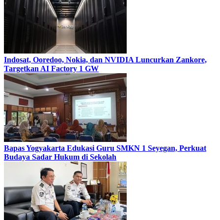
Indosat, Ooredoo, Nokia, dan NVIDIA Luncurkan Zankore,
Targetkan AI Factory 1 GW
Bapas Yogyakarta Edukasi Guru SMKN 1 Seyegan, Perkuat
Budaya Sadar Hukum di Sekolah