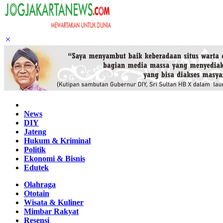
Home
News
DIY
Jateng
Hukum & Kriminal
Politik
Ekonomi & Bisnis
Edutek
Olahraga
Ototain
Wisata & Kuliner
Mimbar Rakyat
Resensi