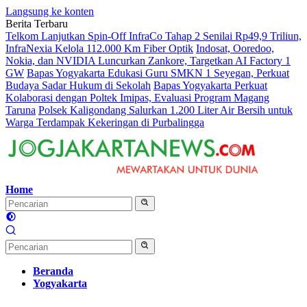
Langsung ke konten
Berita Terbaru
Telkom Lanjutkan Spin-Off InfraCo Tahap 2 Senilai Rp49,9 Triliun,
InfraNexia Kelola 112.000 Km Fiber Optik
Indosat, Ooredoo,
Nokia, dan NVIDIA Luncurkan Zankore, Targetkan AI Factory 1
GW
Bapas Yogyakarta Edukasi Guru SMKN 1 Seyegan, Perkuat
Budaya Sadar Hukum di Sekolah
Bapas Yogyakarta Perkuat
Kolaborasi dengan Poltek Imipas, Evaluasi Program Magang
Taruna
Polsek Kaligondang Salurkan 1.200 Liter Air Bersih untuk
Warga Terdampak Kekeringan di Purbalingga
Home
Beranda
Yogyakarta