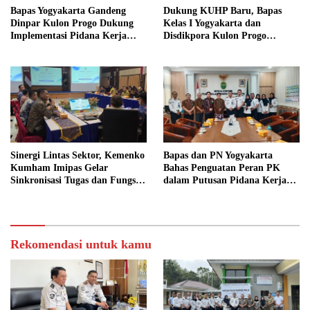
Bapas Yogyakarta Gandeng
Dukung KUHP Baru, Bapas
Dinpar Kulon Progo Dukung
Kelas I Yogyakarta dan
Implementasi Pidana Kerja
Disdikpora Kulon Progo
Sosial dalam KUHP Baru
Gandeng Tangan Sediakan
Lokasi Pidana Kerja Sosial
Sinergi Lintas Sektor, Kemenko
Bapas dan PN Yogyakarta
Kumham Imipas Gelar
Bahas Penguatan Peran PK
Sinkronisasi Tugas dan Fungsi
dalam Putusan Pidana Kerja
di Yogyakarta
Sosial
Rekomendasi untuk kamu