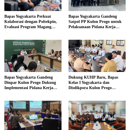
Bapas Yogyakarta Perkuat
Bapas Yogyakarta Gandeng
Kolaborasi dengan Poltekpin,
Satpol PP Kulon Progo untuk
Evaluasi Program Magang
Pelaksanaan Pidana Kerja
Taruna
Sosial
Bapas Yogyakarta Gandeng
Dukung KUHP Baru, Bapas
Dinpar Kulon Progo Dukung
Kelas I Yogyakarta dan
Implementasi Pidana Kerja
Disdikpora Kulon Progo
Sosial dalam KUHP Baru
Gandeng Tangan Sediakan
Lokasi Pidana Kerja Sosial