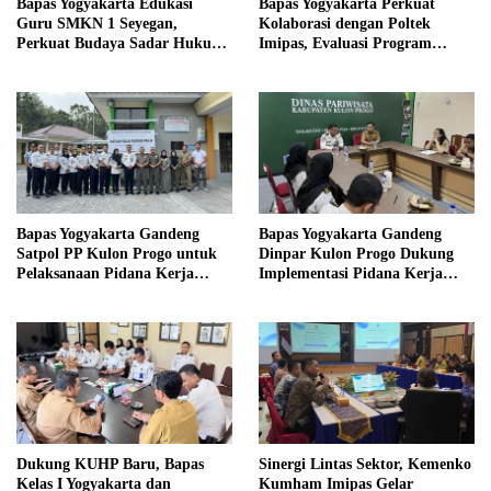
Bapas Yogyakarta Edukasi
Bapas Yogyakarta Perkuat
Guru SMKN 1 Seyegan,
Kolaborasi dengan Poltek
Perkuat Budaya Sadar Hukum
Imipas, Evaluasi Program
di Sekolah
Magang Taruna
Bapas Yogyakarta Gandeng
Bapas Yogyakarta Gandeng
Satpol PP Kulon Progo untuk
Dinpar Kulon Progo Dukung
Pelaksanaan Pidana Kerja
Implementasi Pidana Kerja
Sosial
Sosial dalam KUHP Baru
Dukung KUHP Baru, Bapas
Sinergi Lintas Sektor, Kemenko
Kelas I Yogyakarta dan
Kumham Imipas Gelar