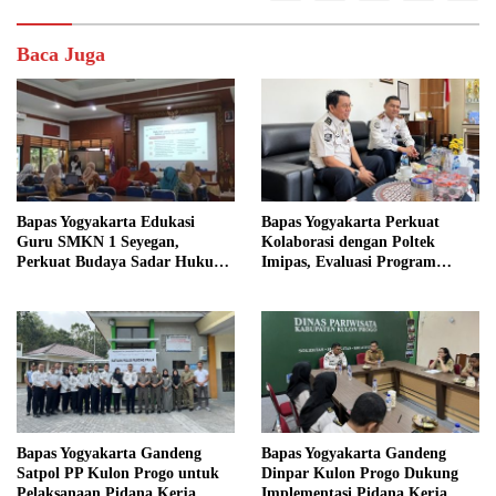
Baca Juga
Bapas Yogyakarta Edukasi
Bapas Yogyakarta Perkuat
Guru SMKN 1 Seyegan,
Kolaborasi dengan Poltek
Perkuat Budaya Sadar Hukum
Imipas, Evaluasi Program
di Sekolah
Magang Taruna
Bapas Yogyakarta Gandeng
Bapas Yogyakarta Gandeng
Satpol PP Kulon Progo untuk
Dinpar Kulon Progo Dukung
Pelaksanaan Pidana Kerja
Implementasi Pidana Kerja