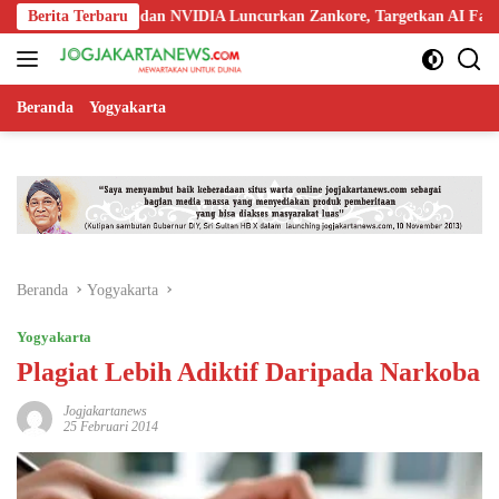
Langsung
doo, Nokia, dan NVIDIA Luncurkan Zankore, Targetkan AI Factory 1 GW
Berita Terbaru
ke
konten
Beranda
Yogyakarta
Beranda
Yogyakarta
Yogyakarta
Plagiat Lebih Adiktif Daripada Narkoba
Jogjakartanews
25 Februari 2014