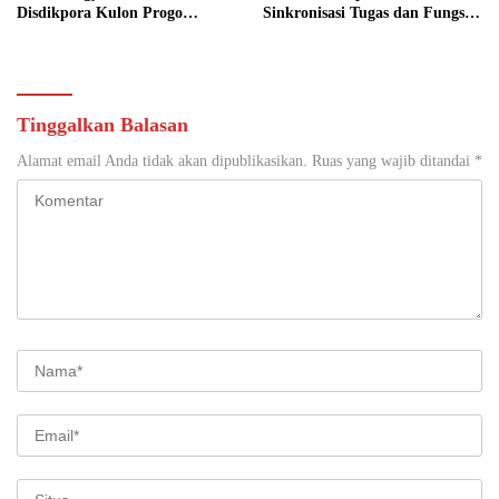
Disdikpora Kulon Progo
Sinkronisasi Tugas dan Fungsi
Gandeng Tangan Sediakan
di Yogyakarta
Lokasi Pidana Kerja Sosial
Tinggalkan Balasan
Alamat email Anda tidak akan dipublikasikan.
Ruas yang wajib ditandai
*