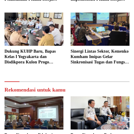
Sosial
Sosial dalam KUHP Baru
Dukung KUHP Baru, Bapas
Sinergi Lintas Sektor, Kemenko
Kelas I Yogyakarta dan
Kumham Imipas Gelar
Disdikpora Kulon Progo
Sinkronisasi Tugas dan Fungsi
Gandeng Tangan Sediakan
di Yogyakarta
Lokasi Pidana Kerja Sosial
Rekomendasi untuk kamu