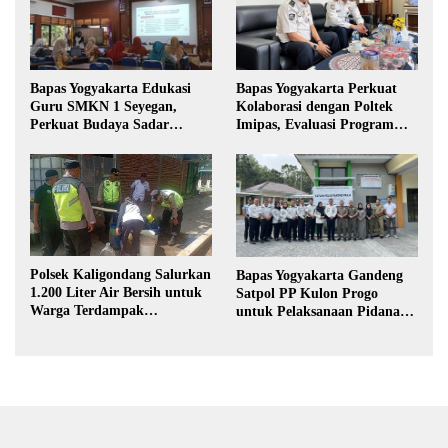
Bapas Yogyakarta Edukasi
Bapas Yogyakarta Perkuat
Guru SMKN 1 Seyegan,
Kolaborasi dengan Poltek
Perkuat Budaya Sadar
Imipas, Evaluasi Program
Hukum di Sekolah
Magang Taruna
Polsek Kaligondang Salurkan
Bapas Yogyakarta Gandeng
1.200 Liter Air Bersih untuk
Satpol PP Kulon Progo
Warga Terdampak
untuk Pelaksanaan Pidana
Kekeringan di Purbalingga
Kerja Sosial