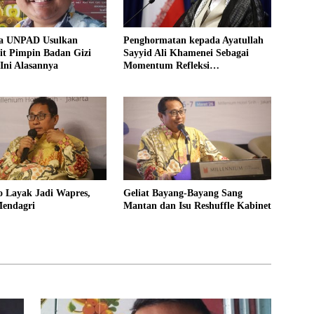
a UNPAD Usulkan
Penghormatan kepada Ayatullah
git Pimpin Badan Gizi
Sayyid Ali Khamenei Sebagai
 Ini Alasannya
Momentum Refleksi
Kepemimpinan, Kemandirian
Bangsa, dan Integritas Moral bagi
Indonesia
o Layak Jadi Wapres,
Geliat Bayang-Bayang Sang
Mendagri
Mantan dan Isu Reshuffle Kabinet