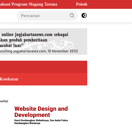
g Taruna
Polsek Kaligondang Salurkan 1.200 Liter Air Bersih
Kesehatan