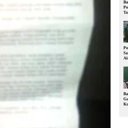
Ba
Po
Ta
Po
Sa
Ai
Wa
Ke
Pu
Ba
Ga
Ku
Im
Ke
K