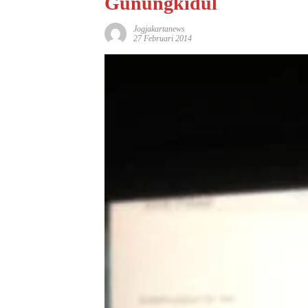
Gunungkidul
Jogjakartanews
27 Februari 2014