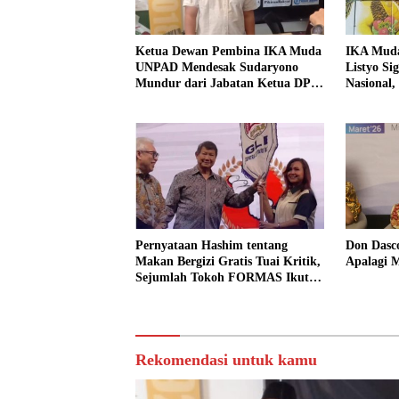
Ketua Dewan Pembina IKA Muda
IKA Mud
UNPAD Mendesak Sudaryono
Listyo Si
Mundur dari Jabatan Ketua DPD
Nasional,
Gerindra Jawa Tengah Demi
Menjaga Independensi Badan Gizi
Nasional
Pernyataan Hashim tentang
Don Dasc
Makan Bergizi Gratis Tuai Kritik,
Apalagi 
Sejumlah Tokoh FORMAS Ikut
Menanggapi
Rekomendasi untuk kamu