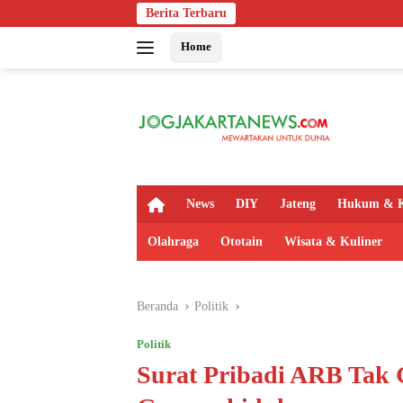
Langsung
Berita Terbaru
Bapas Yogyaka
ke
Home
konten
H
News
DIY
Jateng
Hukum & K
o
m
Olahraga
Ototain
Wisata & Kuliner
e
Beranda
Politik
Politik
Surat Pribadi ARB Tak 