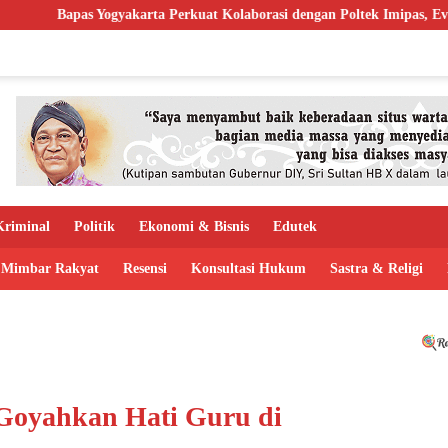
rta Perkuat Kolaborasi dengan Poltek Imipas, Evaluasi Program Magan
riminal
Politik
Ekonomi & Bisnis
Edutek
Mimbar Rakyat
Resensi
Konsultasi Hukum
Sastra & Religi
Goyahkan Hati Guru di