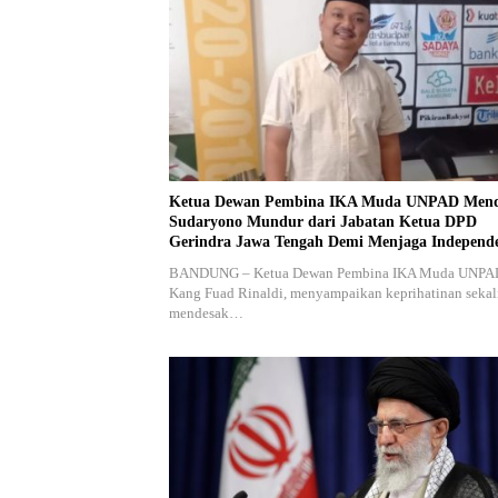
Ketua Dewan Pembina IKA Muda UNPAD Mend
Sudaryono Mundur dari Jabatan Ketua DPD
Gerindra Jawa Tengah Demi Menjaga Independe
Badan Gizi Nasional
BANDUNG – Ketua Dewan Pembina IKA Muda UNPA
Kang Fuad Rinaldi, menyampaikan keprihatinan sekal
mendesak…