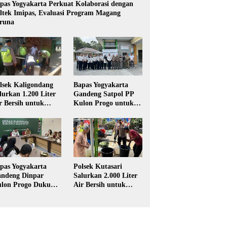
pas Yogyakarta Perkuat Kolaborasi dengan
ltek Imipas, Evaluasi Program Magang
runa
lsek Kaligondang
Bapas Yogyakarta
lurkan 1.200 Liter
Gandeng Satpol PP
r Bersih untuk
Kulon Progo untuk
rga Terdampak
Pelaksanaan Pidana
keringan di
Kerja Sosial
rbalingga
pas Yogyakarta
Polsek Kutasari
ndeng Dinpar
Salurkan 2.000 Liter
lon Progo Dukung
Air Bersih untuk
plementasi Pidana
Warga Terdampak
rja Sosial dalam
Kekeringan di
UHP Baru
Purbalingga