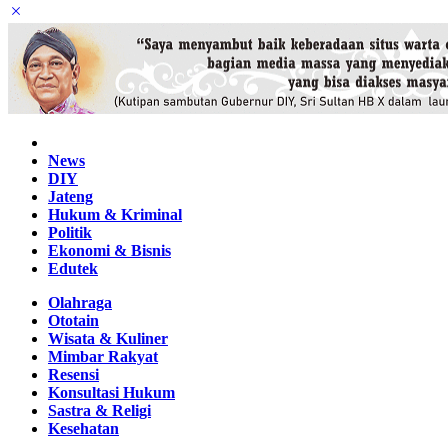
Home
News
DIY
Jateng
Hukum & Kriminal
Politik
Ekonomi & Bisnis
Edutek
Olahraga
Ototain
Wisata & Kuliner
Mimbar Rakyat
Resensi
Konsultasi Hukum
Sastra & Religi
Kesehatan