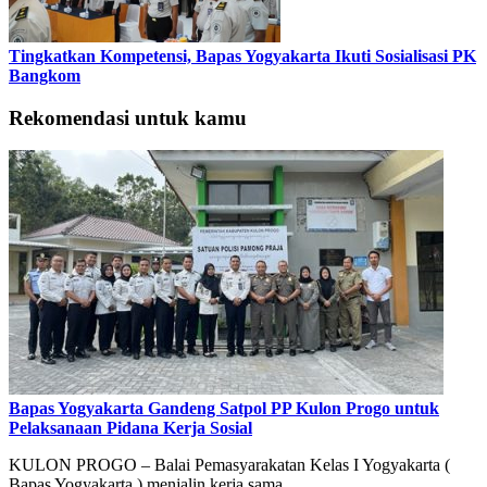
Tingkatkan Kompetensi, Bapas Yogyakarta Ikuti Sosialisasi PK
Bangkom
Rekomendasi untuk kamu
Bapas Yogyakarta Gandeng Satpol PP Kulon Progo untuk
Pelaksanaan Pidana Kerja Sosial
KULON PROGO – Balai Pemasyarakatan Kelas I Yogyakarta (
Bapas Yogyakarta ) menjalin kerja sama…