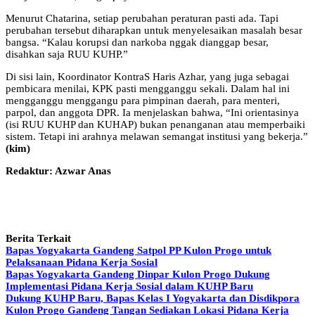
Menurut Chatarina, setiap perubahan peraturan pasti ada. Tapi
perubahan tersebut diharapkan untuk menyelesaikan masalah besar
bangsa. “Kalau korupsi dan narkoba nggak dianggap besar,
disahkan saja RUU KUHP.”
Di sisi lain, Koordinator KontraS Haris Azhar, yang juga sebagai
pembicara menilai, KPK pasti mengganggu sekali. Dalam hal ini
mengganggu menggangu para pimpinan daerah, para menteri,
parpol, dan anggota DPR. Ia menjelaskan bahwa, “Ini orientasinya
(isi RUU KUHP dan KUHAP) bukan penanganan atau memperbaiki
sistem. Tetapi ini arahnya melawan semangat institusi yang bekerja.”
(kim)
Redaktur: Azwar Anas
Berita Terkait
Bapas Yogyakarta Gandeng Satpol PP Kulon Progo untuk
Pelaksanaan Pidana Kerja Sosial
Bapas Yogyakarta Gandeng Dinpar Kulon Progo Dukung
Implementasi Pidana Kerja Sosial dalam KUHP Baru
Dukung KUHP Baru, Bapas Kelas I Yogyakarta dan Disdikpora
Kulon Progo Gandeng Tangan Sediakan Lokasi Pidana Kerja