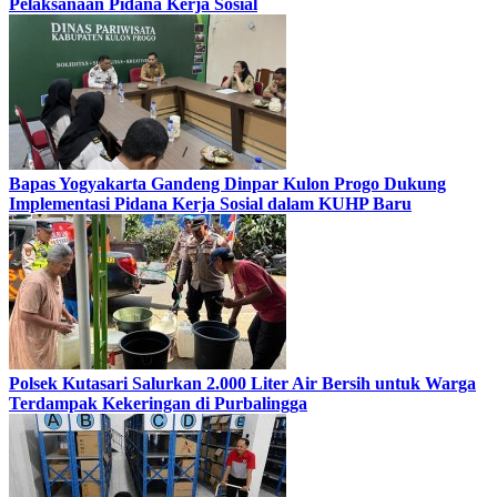
Pelaksanaan Pidana Kerja Sosial
Bapas Yogyakarta Gandeng Dinpar Kulon Progo Dukung
Implementasi Pidana Kerja Sosial dalam KUHP Baru
Polsek Kutasari Salurkan 2.000 Liter Air Bersih untuk Warga
Terdampak Kekeringan di Purbalingga