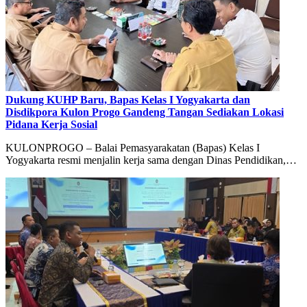
Dukung KUHP Baru, Bapas Kelas I Yogyakarta dan
Disdikpora Kulon Progo Gandeng Tangan Sediakan Lokasi
Pidana Kerja Sosial
KULONPROGO – Balai Pemasyarakatan (Bapas) Kelas I
Yogyakarta resmi menjalin kerja sama dengan Dinas Pendidikan,…