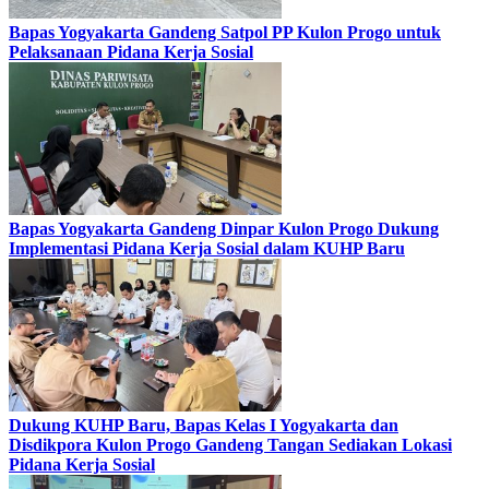
Bapas Yogyakarta Gandeng Satpol PP Kulon Progo untuk
Pelaksanaan Pidana Kerja Sosial
Bapas Yogyakarta Gandeng Dinpar Kulon Progo Dukung
Implementasi Pidana Kerja Sosial dalam KUHP Baru
Dukung KUHP Baru, Bapas Kelas I Yogyakarta dan
Disdikpora Kulon Progo Gandeng Tangan Sediakan Lokasi
Pidana Kerja Sosial