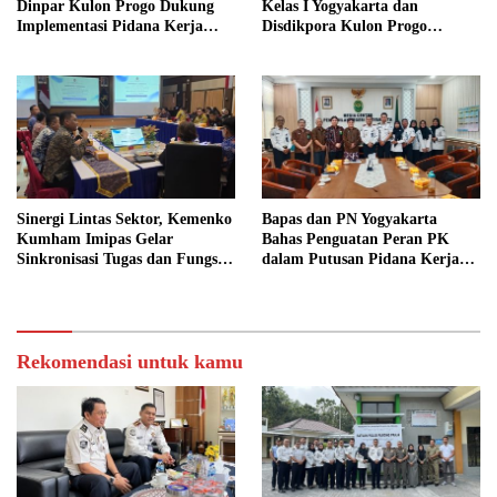
Dinpar Kulon Progo Dukung
Kelas I Yogyakarta dan
Implementasi Pidana Kerja
Disdikpora Kulon Progo
Sosial dalam KUHP Baru
Gandeng Tangan Sediakan
Lokasi Pidana Kerja Sosial
Sinergi Lintas Sektor, Kemenko
Bapas dan PN Yogyakarta
Kumham Imipas Gelar
Bahas Penguatan Peran PK
Sinkronisasi Tugas dan Fungsi
dalam Putusan Pidana Kerja
di Yogyakarta
Sosial
Rekomendasi untuk kamu