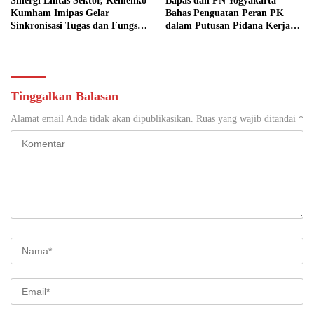
Sinergi Lintas Sektor, Kemenko
Bapas dan PN Yogyakarta
Kumham Imipas Gelar
Bahas Penguatan Peran PK
Sinkronisasi Tugas dan Fungsi
dalam Putusan Pidana Kerja
di Yogyakarta
Sosial
Tinggalkan Balasan
Alamat email Anda tidak akan dipublikasikan.
Ruas yang wajib ditandai
*