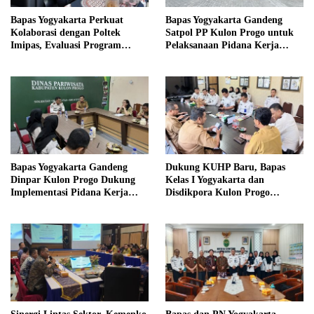
Bapas Yogyakarta Perkuat
Bapas Yogyakarta Gandeng
Kolaborasi dengan Poltek
Satpol PP Kulon Progo untuk
Imipas, Evaluasi Program
Pelaksanaan Pidana Kerja
Magang Taruna
Sosial
Bapas Yogyakarta Gandeng
Dukung KUHP Baru, Bapas
Dinpar Kulon Progo Dukung
Kelas I Yogyakarta dan
Implementasi Pidana Kerja
Disdikpora Kulon Progo
Sosial dalam KUHP Baru
Gandeng Tangan Sediakan
Lokasi Pidana Kerja Sosial