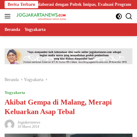
Langsung
Perkuat Kolaborasi dengan Poltek Imipas, Evaluasi Program Magang Ta
Berita Terbaru
ke
konten
Beranda
Yogyakarta
Beranda
Yogyakarta
Yogyakarta
Akibat Gempa di Malang, Merapi
Keluarkan Asap Tebal
Jogjakartanews
10 Maret 2014