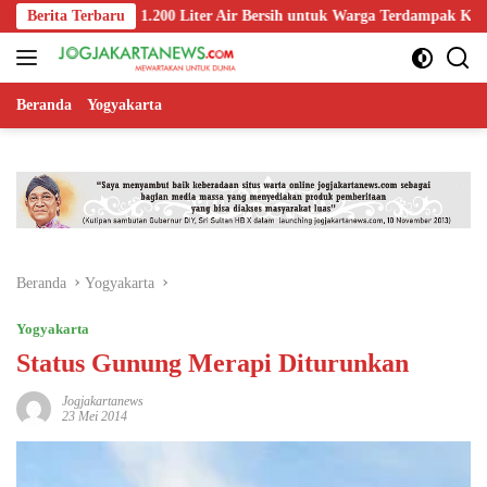
Langsung
 Salurkan 1.200 Liter Air Bersih untuk Warga Terdampak Kekeringan di
Berita Terbaru
ke
konten
Beranda
Yogyakarta
Beranda
Yogyakarta
Yogyakarta
Status Gunung Merapi Diturunkan
Jogjakartanews
23 Mei 2014