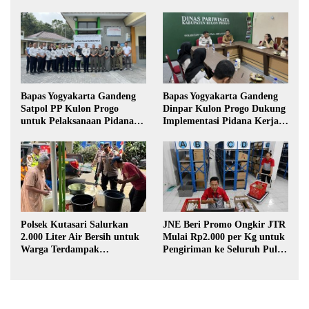
Bapas Yogyakarta Gandeng
Bapas Yogyakarta Gandeng
Satpol PP Kulon Progo
Dinpar Kulon Progo Dukung
untuk Pelaksanaan Pidana
Implementasi Pidana Kerja
Kerja Sosial
Sosial dalam KUHP Baru
Polsek Kutasari Salurkan
JNE Beri Promo Ongkir JTR
2.000 Liter Air Bersih untuk
Mulai Rp2.000 per Kg untuk
Warga Terdampak
Pengiriman ke Seluruh Pulau
Kekeringan di Purbalingga
Jawa