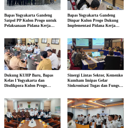
Bapas Yogyakarta Gandeng
Bapas Yogyakarta Gandeng
Satpol PP Kulon Progo untuk
Dinpar Kulon Progo Dukung
Pelaksanaan Pidana Kerja
Implementasi Pidana Kerja
Sosial
Sosial dalam KUHP Baru
Dukung KUHP Baru, Bapas
Sinergi Lintas Sektor, Kemenko
Kelas I Yogyakarta dan
Kumham Imipas Gelar
Disdikpora Kulon Progo
Sinkronisasi Tugas dan Fungsi
Gandeng Tangan Sediakan
di Yogyakarta
Lokasi Pidana Kerja Sosial