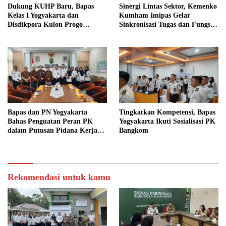
Dukung KUHP Baru, Bapas
Sinergi Lintas Sektor, Kemenko
Kelas I Yogyakarta dan
Kumham Imipas Gelar
Disdikpora Kulon Progo
Sinkronisasi Tugas dan Fungsi
Gandeng Tangan Sediakan
di Yogyakarta
Lokasi Pidana Kerja Sosial
Bapas dan PN Yogyakarta
Tingkatkan Kompetensi, Bapas
Bahas Penguatan Peran PK
Yogyakarta Ikuti Sosialisasi PK
dalam Putusan Pidana Kerja
Bangkom
Sosial
Rekomendasi untuk kamu