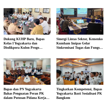
Sosial
Sosial dalam KUHP Baru
Dukung KUHP Baru, Bapas
Sinergi Lintas Sektor, Kemenko
Kelas I Yogyakarta dan
Kumham Imipas Gelar
Disdikpora Kulon Progo
Sinkronisasi Tugas dan Fungsi
Gandeng Tangan Sediakan
di Yogyakarta
Lokasi Pidana Kerja Sosial
Bapas dan PN Yogyakarta
Tingkatkan Kompetensi, Bapas
Bahas Penguatan Peran PK
Yogyakarta Ikuti Sosialisasi PK
dalam Putusan Pidana Kerja
Bangkom
Sosial