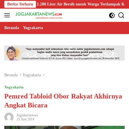
Langsung
Salurkan 1.200 Liter Air Bersih untuk Warga Terdampak Kekeringan di 
Berita Terbaru
ke
konten
Beranda
Yogyakarta
Beranda
Yogyakarta
Yogyakarta
Pemred Tabloid Obor Rakyat Akhirnya
Angkat Bicara
Jogjakartanews
15 Juni 2014