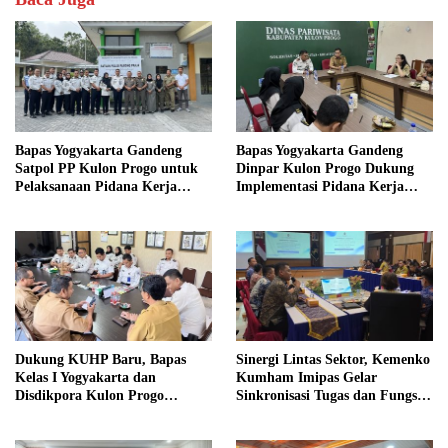
Bapas Yogyakarta Gandeng
Bapas Yogyakarta Gandeng
Satpol PP Kulon Progo untuk
Dinpar Kulon Progo Dukung
Pelaksanaan Pidana Kerja
Implementasi Pidana Kerja
Sosial
Sosial dalam KUHP Baru
Dukung KUHP Baru, Bapas
Sinergi Lintas Sektor, Kemenko
Kelas I Yogyakarta dan
Kumham Imipas Gelar
Disdikpora Kulon Progo
Sinkronisasi Tugas dan Fungsi
Gandeng Tangan Sediakan
di Yogyakarta
Lokasi Pidana Kerja Sosial