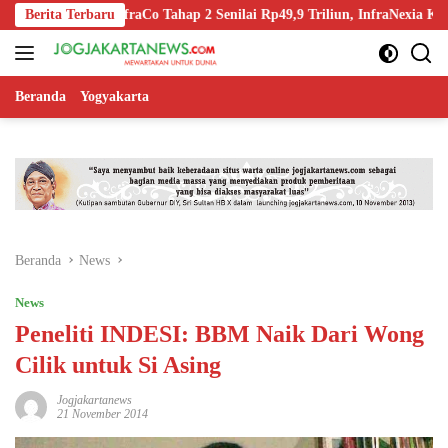
Langsung
n-Off InfraCo Tahap 2 Senilai Rp49,9 Triliun, InfraNexia Kelola 112.00
Berita Terbaru
ke
konten
Beranda
Yogyakarta
Beranda
News
News
Peneliti INDESI: BBM Naik Dari Wong
Cilik untuk Si Asing
Jogjakartanews
21 November 2014