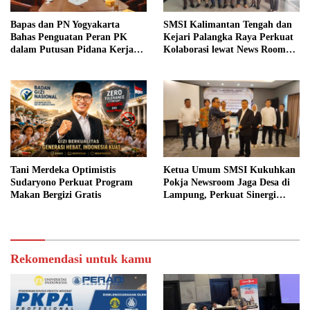
Bapas dan PN Yogyakarta
SMSI Kalimantan Tengah dan
Bahas Penguatan Peran PK
Kejari Palangka Raya Perkuat
dalam Putusan Pidana Kerja
Kolaborasi lewat News Room
Sosial
Jaga Desa
Tani Merdeka Optimistis
Ketua Umum SMSI Kukuhkan
Sudaryono Perkuat Program
Pokja Newsroom Jaga Desa di
Makan Bergizi Gratis
Lampung, Perkuat Sinergi
Kawal Tata Kelola
Pemerintahan Desa
Rekomendasi untuk kamu