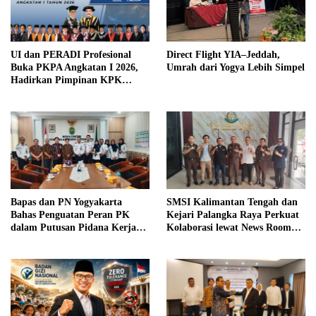
UI dan PERADI Profesional
Direct Flight YIA–Jeddah,
Buka PKPA Angkatan I 2026,
Umrah dari Yogya Lebih Simpel
Hadirkan Pimpinan KPK
hingga Wakil Jaksa Agung
sebagai Pengajar
Bapas dan PN Yogyakarta
SMSI Kalimantan Tengah dan
Bahas Penguatan Peran PK
Kejari Palangka Raya Perkuat
dalam Putusan Pidana Kerja
Kolaborasi lewat News Room
Sosial
Jaga Desa