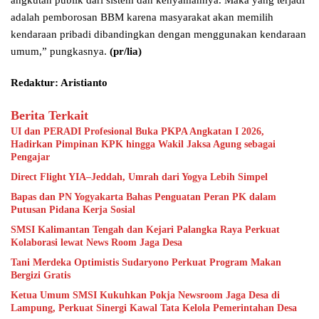
angkutan publik dari sistem dan kenyamannya. Maka yang terjadi
adalah pemborosan BBM karena masyarakat akan memilih
kendaraan pribadi dibandingkan dengan menggunakan kendaraan
umum,” pungkasnya.
(pr/lia)
Redaktur: Aristianto
Berita Terkait
UI dan PERADI Profesional Buka PKPA Angkatan I 2026,
Hadirkan Pimpinan KPK hingga Wakil Jaksa Agung sebagai
Pengajar
Direct Flight YIA–Jeddah, Umrah dari Yogya Lebih Simpel
Bapas dan PN Yogyakarta Bahas Penguatan Peran PK dalam
Putusan Pidana Kerja Sosial
SMSI Kalimantan Tengah dan Kejari Palangka Raya Perkuat
Kolaborasi lewat News Room Jaga Desa
Tani Merdeka Optimistis Sudaryono Perkuat Program Makan
Bergizi Gratis
Ketua Umum SMSI Kukuhkan Pokja Newsroom Jaga Desa di
Lampung, Perkuat Sinergi Kawal Tata Kelola Pemerintahan Desa