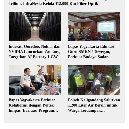
Triliun, InfraNexia Kelola 112.000 Km Fiber Optik
Indosat, Ooredoo, Nokia, dan
Bapas Yogyakarta Edukasi
NVIDIA Luncurkan Zankore,
Guru SMKN 1 Seyegan,
Targetkan AI Factory 1 GW
Perkuat Budaya Sadar
Hukum di Sekolah
Bapas Yogyakarta Perkuat
Polsek Kaligondang Salurkan
Kolaborasi dengan Poltek
1.200 Liter Air Bersih untuk
Imipas, Evaluasi Program
Warga Terdampak
Magang Taruna
Kekeringan di Purbalingga