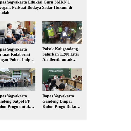
pas Yogyakarta Edukasi Guru SMKN 1
yegan, Perkuat Budaya Sadar Hukum di
kolah
Polsek Kaligondang
pas Yogyakarta
Salurkan 1.200 Liter
rkuat Kolaborasi
Air Bersih untuk
ngan Poltek Imipas,
Warga Terdampak
aluasi Program
Kekeringan di
gang Taruna
Purbalingga
pas Yogyakarta
Bapas Yogyakarta
ndeng Satpol PP
Gandeng Dinpar
lon Progo untuk
Kulon Progo Dukung
laksanaan Pidana
Implementasi Pidana
rja Sosial
Kerja Sosial dalam
KUHP Baru