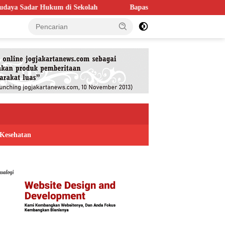
lah
Bapas Yogyakarta Perkuat Kolaborasi dengan Poltek Imip
Kesehatan