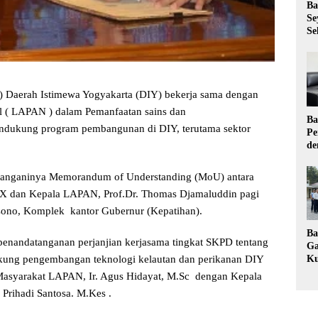
Ba
Se
Se
 Daerah Istimewa Yogyakarta (DIY) bekerja sama dengan
l ( LAPAN ) dalam Pemanfaatan sains dan
Ba
endukung program pembangunan di DIY, terutama sektor
Pe
de
Ev
Ma
datanganinya Memorandum of Understanding (MoU) antara
X dan Kepala LAPAN, Prof.Dr. Thomas Djamaluddin pagi
osono, Komplek kantor Gubernur (Kepatihan).
Ba
a penandatanganan perjanjian kerjasama tingkat SKPD tentang
Ga
kung pengembangan teknologi kelautan dan perikanan DIY
Ku
Pe
Masyarakat LAPAN, Ir. Agus Hidayat, M.Sc dengan Kepala
Ke
Prihadi Santosa. M.Kes .