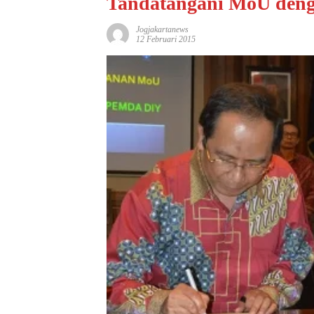
Tandatangani MoU de
Jogjakartanews
12 Februari 2015