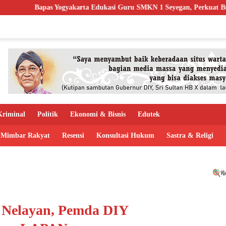
a Edukasi Guru SMKN 1 Seyegan, Perkuat Budaya Sadar Hukum di Seko
riminal
Politik
Ekonomi & Bisnis
Edutek
Mimbar Rakyat
Resensi
Konsultasi Hukum
Sastra & Religi
 Nelayan, Pemda DIY