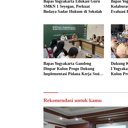
Bapas Yogyakarta Edukasi Guru
Bapas Yo
SMKN 1 Seyegan, Perkuat
Kolaboras
Budaya Sadar Hukum di Sekolah
Evaluasi
Bapas Yogyakarta Gandeng
Dukung K
Dinpar Kulon Progo Dukung
I Yogyaka
Implementasi Pidana Kerja Sosial
Kulon Pr
dalam KUHP Baru
Sediakan 
Sosial
Rekomendasi untuk kamu