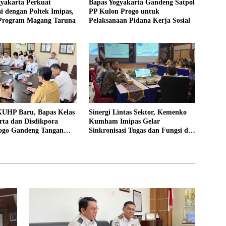
gyakarta Perkuat
Bapas Yogyakarta Gandeng Satpol
i dengan Poltek Imipas,
PP Kulon Progo untuk
 Program Magang Taruna
Pelaksanaan Pidana Kerja Sosial
UHP Baru, Bapas Kelas
Sinergi Lintas Sektor, Kemenko
rta dan Disdikpora
Kumham Imipas Gelar
ogo Gandeng Tangan
Sinkronisasi Tugas dan Fungsi di
Lokasi Pidana Kerja
Yogyakarta