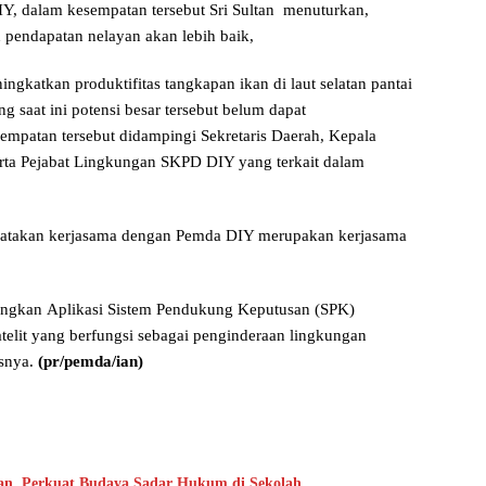
IY, dalam kesempatan tersebut Sri Sultan menuturkan,
pendapatan nelayan akan lebih baik,
gkatkan produktifitas tangkapan ikan di laut selatan pantai
saat ini potensi besar tersebut belum dapat
sempatan tersebut didampingi Sekretaris Daerah, Kepala
rta Pejabat Lingkungan SKPD DIY yang terkait dalam
gatakan kerjasama dengan Pemda DIY merupakan kerjasama
bangkan Aplikasi Sistem Pendukung Keputusan (SPK)
telit yang berfungsi sebagai penginderaan lingkungan
asnya.
(pr/pemda/ian)
an, Perkuat Budaya Sadar Hukum di Sekolah