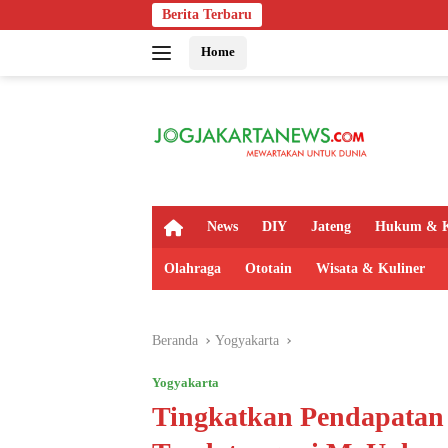
Langsung
Berita Terbaru
Bapas Yogyakart
ke
Home
konten
H
News
DIY
Jateng
Hukum & K
o
m
Olahraga
Ototain
Wisata & Kuliner
e
Beranda
Yogyakarta
Yogyakarta
Tingkatkan Pendapatan