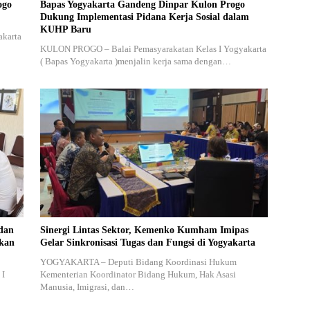
ogo
Bapas Yogyakarta Gandeng Dinpar Kulon Progo
Dukung Implementasi Pidana Kerja Sosial dalam
KUHP Baru
akarta
KULON PROGO – Balai Pemasyarakatan Kelas I Yogyakarta
( Bapas Yogyakarta )menjalin kerja sama dengan…
dan
Sinergi Lintas Sektor, Kemenko Kumham Imipas
akan
Gelar Sinkronisasi Tugas dan Fungsi di Yogyakarta
YOGYAKARTA – Deputi Bidang Koordinasi Hukum
 I
Kementerian Koordinator Bidang Hukum, Hak Asasi
Manusia, Imigrasi, dan…