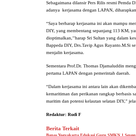
Sebagaimana dilansir Pers Rilis resmi Pemda D
adanya kerjasama dengan LAPAN, diharapkan 
“Saya berharap kerjasama ini akan mampu menin
DIY, yang membentang sepanjang 113 KM, yang 
dioptimalkan,’’harap Sri Sultan yang dalam ke
Bappeda DIY, Drs.Tavip Agus Rayanto.M.Si se
menjalin kerjasama.
Sementara Prof.Dr. Thomas Djamaluddin men
pertama LAPAN dengan pemerintah daerah.
“Dalam kerjasama ini antara lain akan dikem
kemaritiman dan perikanan rangkap berbasis sa
maritim dan potensi kelautan selatan DIY,” jel
Redaktur: Rudi F
Berita Terkait
Bapas Yogyakarta Edukasi Guru SMKN 1 Seyeg