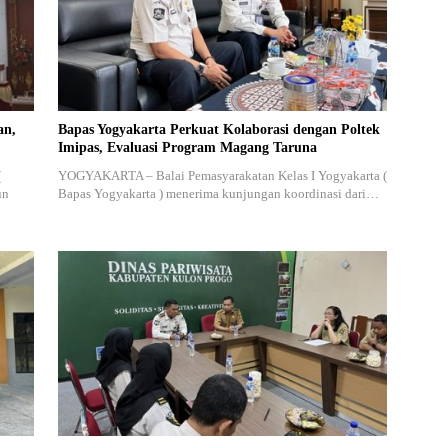
an,
Bapas Yogyakarta Perkuat Kolaborasi dengan Poltek
Imipas, Evaluasi Program Magang Taruna
(
YOGYAKARTA – Balai Pemasyarakatan Kelas I Yogyakarta (
un
Bapas Yogyakarta ) menerima kunjungan koordinasi dari…