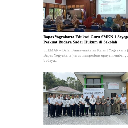
Bapas Yogyakarta Edukasi Guru SMKN 1 Seyeg
Perkuat Budaya Sadar Hukum di Sekolah
SLEMAN – Balai Pemasyarakatan Kelas I Yogyakarta 
Bapas Yogyakarta )terus memperluas upaya membang
budaya…