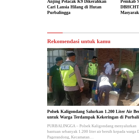
Anjing Pelacak K9 Dikerahkan
Pemkab S
Cari Lansia Hilang di Hutan
DBHCHT u
Purbalingga
Masyarak
Peredaran
Rekomendasi untuk kamu
Polsek Kaligondang Salurkan 1.200 Liter Air Be
untuk Warga Terdampak Kekeringan di Purbal
PURBALINGGA – Polsek Kaligondang menyalurkan
bantuan sebanyak 1.200 liter air bersih kepada warga 
Pagerandong, Kecamatan…