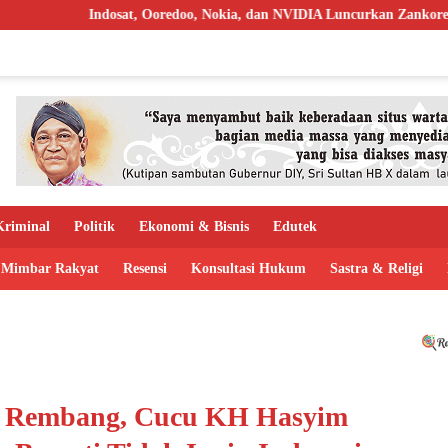
t, Ooredoo, Nokia, dan NVIDIA Luncurkan Zankore, Targetkan AI Facto
riminal
Politik
Ekonomi & Bisnis
Edutek
Mimbar Rakyat
Resensi
Konsultasi Hukum
Sastra & Religi
di Rembang, Cucu KH Hasyim