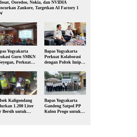
dosat, Ooredoo, Nokia, dan NVIDIA
ncurkan Zankore, Targetkan AI Factory 1
W
pas Yogyakarta
Bapas Yogyakarta
ukasi Guru SMKN
Perkuat Kolaborasi
Seyegan, Perkuat
dengan Poltek Imipas,
daya Sadar
Evaluasi Program
kum di Sekolah
Magang Taruna
Bapas Yogyakarta
lsek Kaligondang
Gandeng Satpol PP
lurkan 1.200 Liter
Kulon Progo untuk
r Bersih untuk
Pelaksanaan Pidana
rga Terdampak
Kerja Sosial
keringan di
rbalingga