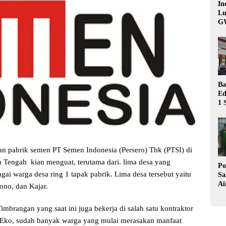
In
Lu
G
Ba
Ed
1 
Bu
Hu
abrik semen PT Semen Indonesia (Persero) Tbk (PTSI) di
engah kian menguat, terutama dari. lima desa yang
Po
agai warga desa ring 1 tapak pabrik. Lima desa tersebut yaitu
Sa
Ai
no, dan Kajar.
Wa
Ke
imbrangan yang saat ini juga bekerja di salah satu kontraktor
Pu
 Eko, sudah banyak warga yang mulai merasakan manfaat