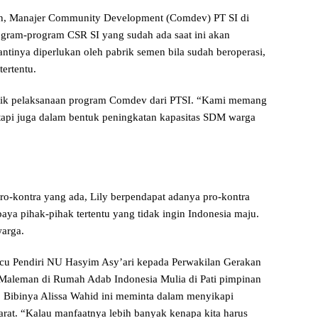
an, Manajer Community Development (Comdev) PT SI di
am-program CSR SI yang sudah ada saat ini akan
inya diperlukan oleh pabrik semen bila sudah beroperasi,
ertentu.
baik pelaksanaan program Comdev dari PTSI. “Kami memang
 tapi juga dalam bentuk peningkatan kapasitas SDM warga
 pro-kontra yang ada, Lily berpendapat adanya pro-kontra
paya pihak-pihak tertentu yang tidak ingin Indonesia maju.
arga.
cucu Pendiri NU Hasyim Asy’ari kepada Perwakilan Gerakan
Maleman di Rumah Adab Indonesia Mulia di Pati pimpinan
u. Bibinya Alissa Wahid ini meminta dalam menyikapi
arat. “Kalau manfaatnya lebih banyak kenapa kita harus