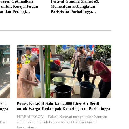
ragen Optimalkan
Festival Gunung Slamet #9,
ntuk Kesejahteraan
Momentum Kebangkitan
at dan Perangi
Pariwisata Purbalingga
 Rokok Ilegal
Pascabencana
rsih
Polsek Kutasari Salurkan 2.000 Liter Air Bersih
ingga
untuk Warga Terdampak Kekeringan di Purbalingga
PURBALINGGA — Polsek Kutasari menyalurkan bantuan
Desa
2.000 liter air bersih kepada warga Desa Candinata,
Kecamatan…