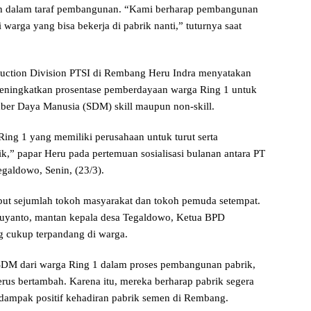
ih dalam taraf pembangunan. “Kami berharap pembangunan
i warga yang bisa bekerja di pabrik nanti,” tuturnya saat
struction Division PTSI di Rembang Heru Indra menyatakan
eningkatkan prosentase pemberdayaan warga Ring 1 untuk
mber Daya Manusia (SDM) skill maupun non-skill.
ng 1 yang memiliki perusahaan untuk turut serta
k,” papar Heru pada pertemuan sosialisasi bulanan antara PT
egaldowo, Senin, (23/3).
sebut sejumlah tokoh masyarakat dan tokoh pemuda setempat.
 Suyanto, mantan kepala desa Tegaldowo, Ketua BPD
g cukup terpandang di warga.
 SDM dari warga Ring 1 dalam proses pembangunan pabrik,
rus bertambah. Karena itu, mereka berharap pabrik segera
 dampak positif kehadiran pabrik semen di Rembang.