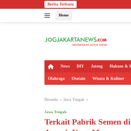
Langsung
Berita Terbaru
Indosa
ke
Home
konten
H
News
DIY
Jateng
Hukum & K
o
m
Olahraga
Ototain
Wisata & Kuliner
e
Beranda
Jawa Tengah
Jawa Tengah
Terkait Pabrik Semen 