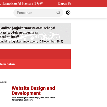
ry 1 GW
Bapas Yogyakarta Edukasi Guru SMKN 1 Seyegan, Pe
Kesehatan