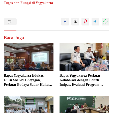
Tugas dan Fungsi di Yogyakarta
Baca Juga
Bapas Yogyakarta Edukasi
Bapas Yogyakarta Perkuat
Guru SMKN 1 Seyegan,
Kolaborasi dengan Poltek
Perkuat Budaya Sadar Hukum
Imipas, Evaluasi Program
di Sekolah
Magang Taruna