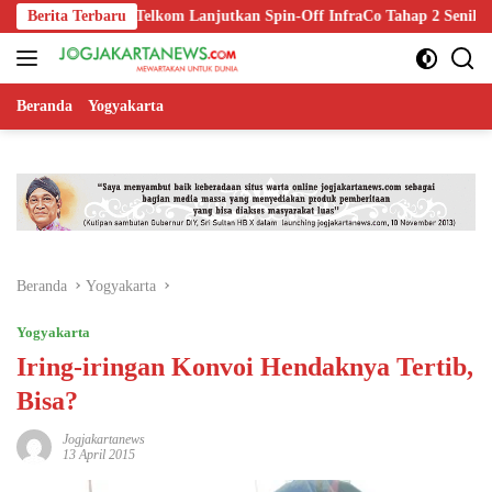
Langsung
Berita Terbaru
Telkom Lanjutkan Spin-Off InfraCo Tahap 2 Senilai Rp49,9 Tri
ke
konten
Beranda
Yogyakarta
Beranda
Yogyakarta
Yogyakarta
Iring-iringan Konvoi Hendaknya Tertib,
Bisa?
Jogjakartanews
13 April 2015