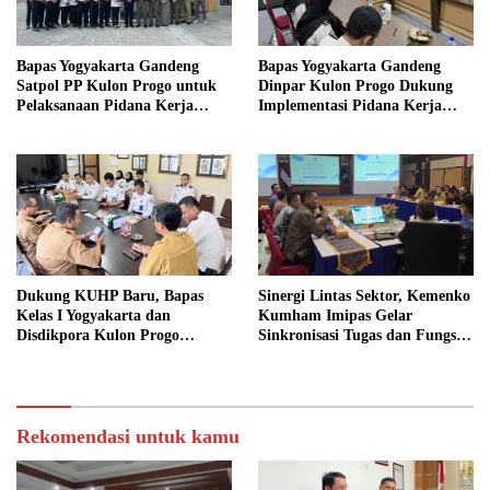
Bapas Yogyakarta Gandeng
Bapas Yogyakarta Gandeng
Satpol PP Kulon Progo untuk
Dinpar Kulon Progo Dukung
Pelaksanaan Pidana Kerja
Implementasi Pidana Kerja
Sosial
Sosial dalam KUHP Baru
Dukung KUHP Baru, Bapas
Sinergi Lintas Sektor, Kemenko
Kelas I Yogyakarta dan
Kumham Imipas Gelar
Disdikpora Kulon Progo
Sinkronisasi Tugas dan Fungsi
Gandeng Tangan Sediakan
di Yogyakarta
Lokasi Pidana Kerja Sosial
Rekomendasi untuk kamu