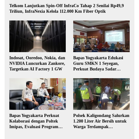
Telkom Lanjutkan Spin-Off InfraCo Tahap 2 Senilai Rp49,9
Triliun, InfraNexia Kelola 112.000 Km Fiber Optik
Indosat, Ooredoo, Nokia, dan
Bapas Yogyakarta Edukasi
NVIDIA Luncurkan Zankore,
Guru SMKN 1 Seyegan,
Targetkan AI Factory 1 GW
Perkuat Budaya Sadar
Hukum di Sekolah
Bapas Yogyakarta Perkuat
Polsek Kaligondang Salurkan
Kolaborasi dengan Poltek
1.200 Liter Air Bersih untuk
Imipas, Evaluasi Program
Warga Terdampak
Magang Taruna
Kekeringan di Purbalingga