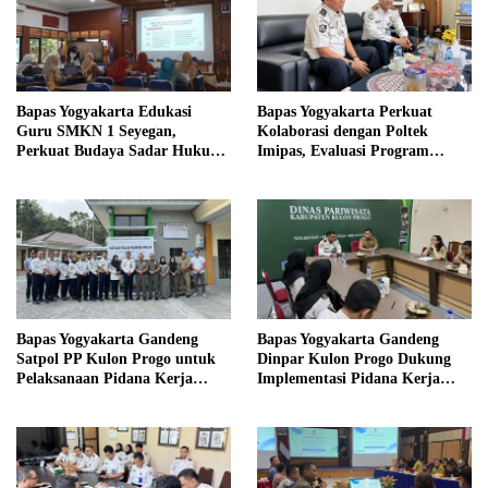
Bapas Yogyakarta Edukasi
Bapas Yogyakarta Perkuat
Guru SMKN 1 Seyegan,
Kolaborasi dengan Poltek
Perkuat Budaya Sadar Hukum
Imipas, Evaluasi Program
di Sekolah
Magang Taruna
Bapas Yogyakarta Gandeng
Bapas Yogyakarta Gandeng
Satpol PP Kulon Progo untuk
Dinpar Kulon Progo Dukung
Pelaksanaan Pidana Kerja
Implementasi Pidana Kerja
Sosial
Sosial dalam KUHP Baru