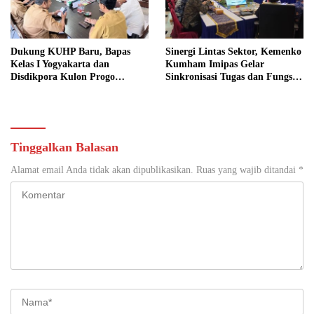
Dukung KUHP Baru, Bapas
Sinergi Lintas Sektor, Kemenko
Kelas I Yogyakarta dan
Kumham Imipas Gelar
Disdikpora Kulon Progo
Sinkronisasi Tugas dan Fungsi
Gandeng Tangan Sediakan
di Yogyakarta
Lokasi Pidana Kerja Sosial
Tinggalkan Balasan
Alamat email Anda tidak akan dipublikasikan.
Ruas yang wajib ditandai
*