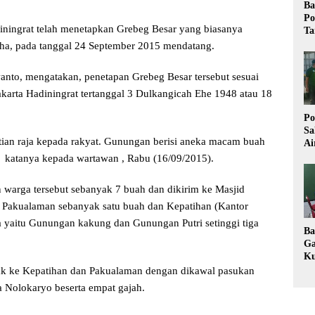
Ba
Po
ningrat telah menetapkan Grebeg Besar yang biasanya
Ta
Adha, pada tanggal 24 September 2015 mendatang.
nto, mengatakan, penetapan Grebeg Besar tersebut sesuai
arta Hadiningrat tertanggal 3 Dulkangicah Ehe 1948 atau 18
Po
Sa
tian raja kepada rakyat. Gunungan berisi aneka macam buah
Ai
Wa
” katanya kepada wartawan , Rabu (16/09/2015).
Ke
Pu
warga tersebut sebanyak 7 buah dan dikirim ke Masjid
Pakualaman sebanyak satu buah dan Kepatihan (Kantor
 yaitu Gunungan kakung dan Gunungan Putri setinggi tiga
Ba
Ga
Ku
Im
k ke Kepatihan dan Pakualaman dengan dikawal pasukan
Ke
a Nolokaryo beserta empat gajah.
K