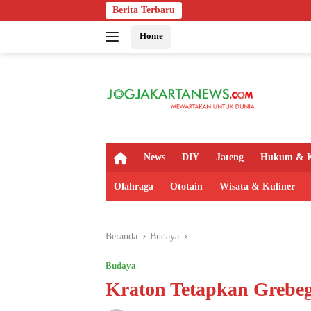
Langsung
Berita Terbaru
Bapas Yogy
ke
Home
konten
H
News
DIY
Jateng
Hukum & K
o
m
Olahraga
Ototain
Wisata & Kuliner
e
Beranda
Budaya
Budaya
Kraton Tetapkan Grebeg