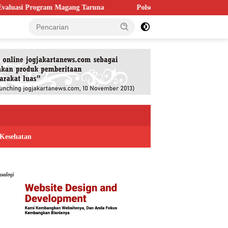
gang Taruna
Polsek Kaligondang Salurkan 1.200 Liter Air Ber
Kesehatan