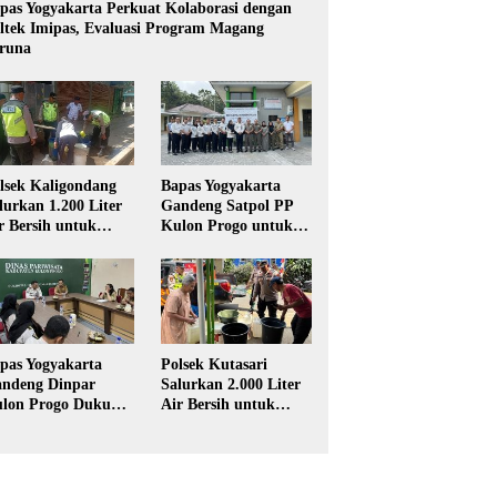
pas Yogyakarta Perkuat Kolaborasi dengan
ltek Imipas, Evaluasi Program Magang
runa
lsek Kaligondang
Bapas Yogyakarta
lurkan 1.200 Liter
Gandeng Satpol PP
r Bersih untuk
Kulon Progo untuk
rga Terdampak
Pelaksanaan Pidana
keringan di
Kerja Sosial
rbalingga
pas Yogyakarta
Polsek Kutasari
ndeng Dinpar
Salurkan 2.000 Liter
lon Progo Dukung
Air Bersih untuk
plementasi Pidana
Warga Terdampak
rja Sosial dalam
Kekeringan di
UHP Baru
Purbalingga