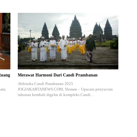
Ruang
Merawat Harmoni Dari Candi Prambanan
Abhiseka Candi Prambanan 2025
lam,
JOGJAKARTANEWS.COM, Sleman – Upacara penyucian
tahunan kembali digelar di kompleks Candi…