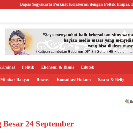
akarta Perkuat Kolaborasi dengan Poltek Imipas, Evaluasi Program Ma
riminal
Politik
Ekonomi & Bisnis
Edutek
Mimbar Rakyat
Resensi
Konsultasi Hukum
Sastra & Religi
 Besar 24 September