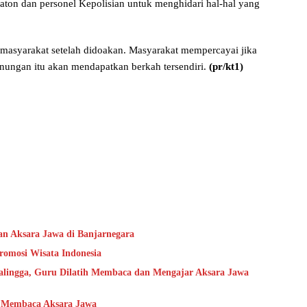
Katon dan personel Kepolisian untuk menghidari hal-hal yang
masyarakat setelah didoakan. Masyarakat mempercayai jika
nungan itu akan mendapatkan berkah tersendiri.
(pr/kt1)
 Aksara Jawa di Banjarnegara
romosi Wisata Indonesia
ingga, Guru Dilatih Membaca dan Mengajar Aksara Jawa
 Membaca Aksara Jawa