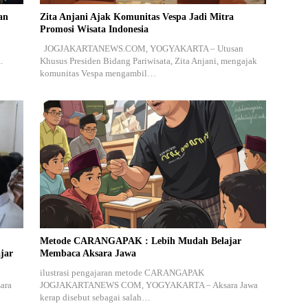
an
Zita Anjani Ajak Komunitas Vespa Jadi Mitra
Promosi Wisata Indonesia
JOGJAKARTANEWS.COM, YOGYAKARTA – Utusan
.
Khusus Presiden Bidang Pariwisata, Zita Anjani, mengajak
komunitas Vespa mengambil…
Metode CARANGAPAK : Lebih Mudah Belajar
jar
Membaca Aksara Jawa
ilustrasi pengajaran metode CARANGAPAK
ara
JOGJAKARTANEWS COM, YOGYAKARTA – Aksara Jawa
kerap disebut sebagai salah…