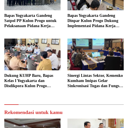
Bapas Yogyakarta Gandeng
Bapas Yogyakarta Gandeng
Satpol PP Kulon Progo untuk
Dinpar Kulon Progo Dukung
Pelaksanaan Pidana Kerja
Implementasi Pidana Kerja
Sosial
Sosial dalam KUHP Baru
Dukung KUHP Baru, Bapas
Sinergi Lintas Sektor, Kemenko
Kelas I Yogyakarta dan
Kumham Imipas Gelar
Disdikpora Kulon Progo
Sinkronisasi Tugas dan Fungsi
Gandeng Tangan Sediakan
di Yogyakarta
Lokasi Pidana Kerja Sosial
Rekomendasi untuk kamu