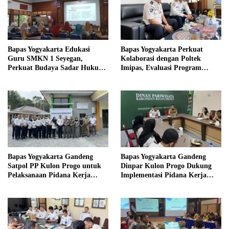
Bapas Yogyakarta Edukasi
Bapas Yogyakarta Perkuat
Guru SMKN 1 Seyegan,
Kolaborasi dengan Poltek
Perkuat Budaya Sadar Hukum
Imipas, Evaluasi Program
di Sekolah
Magang Taruna
Bapas Yogyakarta Gandeng
Bapas Yogyakarta Gandeng
Satpol PP Kulon Progo untuk
Dinpar Kulon Progo Dukung
Pelaksanaan Pidana Kerja
Implementasi Pidana Kerja
Sosial
Sosial dalam KUHP Baru