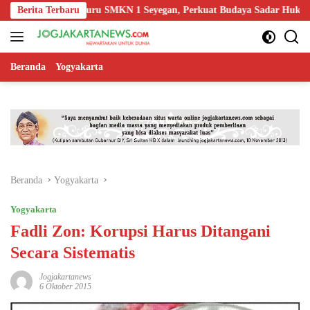
Langsung
Edukasi Guru SMKN 1 Seyegan, Perkuat Budaya Sadar Hukum di Sekola
Berita Terbaru
ke
konten
Beranda
Yogyakarta
Beranda
Yogyakarta
Yogyakarta
Fadli Zon: Korupsi Harus Ditangani
Secara Sistematis
Jogjakartanews
6 Oktober 2015