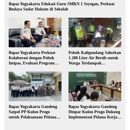
Bapas Yogyakarta Edukasi Guru SMKN 1 Seyegan, Perkuat
Budaya Sadar Hukum di Sekolah
Polsek Kaligondang Salurkan
Bapas Yogyakarta Perkuat
1.200 Liter Air Bersih untuk
Kolaborasi dengan Poltek
Warga Terdampak
Imipas, Evaluasi Program
Kekeringan di Purbalingga
Magang Taruna
Bapas Yogyakarta Gandeng
Bapas Yogyakarta Gandeng
Satpol PP Kulon Progo
Dinpar Kulon Progo Dukung
untuk Pelaksanaan Pidana
Implementasi Pidana Kerja
Kerja Sosial
Sosial dalam KUHP Baru