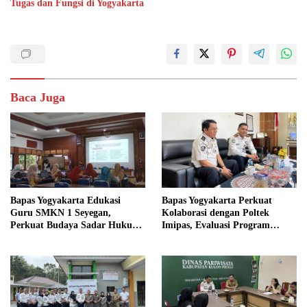
Tugas dan Fungsi di Yogyakarta
Baca Juga
Bapas Yogyakarta Edukasi
Bapas Yogyakarta Perkuat
Guru SMKN 1 Seyegan,
Kolaborasi dengan Poltek
Perkuat Budaya Sadar Hukum
Imipas, Evaluasi Program
di Sekolah
Magang Taruna