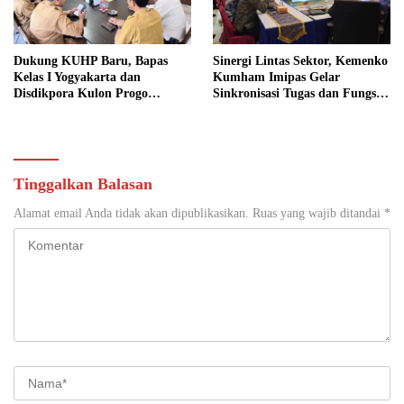
Dukung KUHP Baru, Bapas
Sinergi Lintas Sektor, Kemenko
Kelas I Yogyakarta dan
Kumham Imipas Gelar
Disdikpora Kulon Progo
Sinkronisasi Tugas dan Fungsi
Gandeng Tangan Sediakan
di Yogyakarta
Lokasi Pidana Kerja Sosial
Tinggalkan Balasan
Alamat email Anda tidak akan dipublikasikan.
Ruas yang wajib ditandai
*