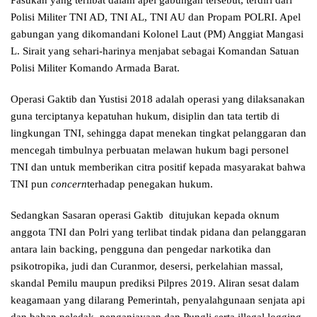
Polisi Militer TNI AD, TNI AL, TNI AU dan Propam POLRI. Apel
gabungan yang dikomandani Kolonel Laut (PM) Anggiat Mangasi
L. Sirait yang sehari-harinya menjabat sebagai Komandan Satuan
Polisi Militer Komando Armada Barat.
Operasi Gaktib dan Yustisi 2018 adalah operasi yang dilaksanakan
guna terciptanya kepatuhan hukum, disiplin dan tata tertib di
lingkungan TNI, sehingga dapat menekan tingkat pelanggaran dan
mencegah timbulnya perbuatan melawan hukum bagi personel
TNI dan untuk memberikan citra positif kepada masyarakat bahwa
TNI pun
concern
terhadap penegakan hukum.
Sedangkan Sasaran operasi Gaktib ditujukan kepada oknum
anggota TNI dan Polri yang terlibat tindak pidana dan pelanggaran
antara lain backing, pengguna dan pengedar narkotika dan
psikotropika, judi dan Curanmor, desersi, perkelahian massal,
skandal Pemilu maupun prediksi Pilpres 2019. Aliran sesat dalam
keagamaan yang dilarang Pemerintah, penyalahgunaan senjata api
dan bahan peledak, penganiayaan dan Pungli serta illegal logging,