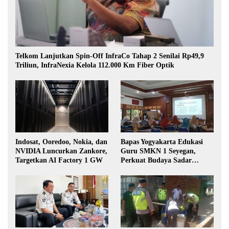
Telkom Lanjutkan Spin-Off InfraCo Tahap 2 Senilai Rp49,9
Triliun, InfraNexia Kelola 112.000 Km Fiber Optik
Indosat, Ooredoo, Nokia, dan
Bapas Yogyakarta Edukasi
NVIDIA Luncurkan Zankore,
Guru SMKN 1 Seyegan,
Targetkan AI Factory 1 GW
Perkuat Budaya Sadar
Hukum di Sekolah