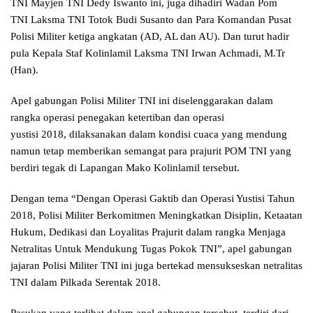
TNI Mayjen TNI Dedy Iswanto ini, juga dihadiri Wadan Pom
TNI Laksma TNI Totok Budi Susanto dan Para Komandan Pusat
Polisi Militer ketiga angkatan (AD, AL dan AU). Dan turut hadir
pula Kepala Staf Kolinlamil Laksma TNI Irwan Achmadi, M.Tr
(Han).
Apel gabungan Polisi Militer TNI ini diselenggarakan dalam
rangka operasi penegakan ketertiban dan operasi
yustisi 2018, dilaksanakan dalam kondisi cuaca yang mendung
namun tetap memberikan semangat para prajurit POM TNI yang
berdiri tegak di Lapangan Mako Kolinlamil tersebut.
Dengan tema “Dengan Operasi Gaktib dan Operasi Yustisi Tahun
2018, Polisi Militer Berkomitmen Meningkatkan Disiplin, Ketaatan
Hukum, Dedikasi dan Loyalitas Prajurit dalam rangka Menjaga
Netralitas Untuk Mendukung Tugas Pokok TNI”, apel gabungan
jajaran Polisi Militer TNI ini juga bertekad mensukseskan netralitas
TNI dalam Pilkada Serentak 2018.
Pasukan yang terlibat dalam apel gabungan tersebut, terdiri dari