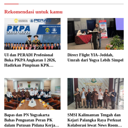
Rekomendasi untuk kamu
UI dan PERADI Profesional
Direct Flight YIA–Jeddah,
Buka PKPA Angkatan I 2026,
Umrah dari Yogya Lebih Simpel
Hadirkan Pimpinan KPK
hingga Wakil Jaksa Agung
sebagai Pengajar
Bapas dan PN Yogyakarta
SMSI Kalimantan Tengah dan
Bahas Penguatan Peran PK
Kejari Palangka Raya Perkuat
dalam Putusan Pidana Kerja
Kolaborasi lewat News Room