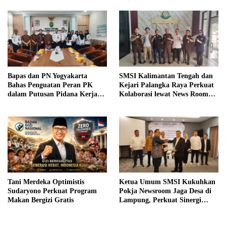
sebagai Pengajar
Bapas dan PN Yogyakarta
SMSI Kalimantan Tengah dan
Bahas Penguatan Peran PK
Kejari Palangka Raya Perkuat
dalam Putusan Pidana Kerja
Kolaborasi lewat News Room
Sosial
Jaga Desa
Tani Merdeka Optimistis
Ketua Umum SMSI Kukuhkan
Sudaryono Perkuat Program
Pokja Newsroom Jaga Desa di
Makan Bergizi Gratis
Lampung, Perkuat Sinergi
Kawal Tata Kelola
Pemerintahan Desa