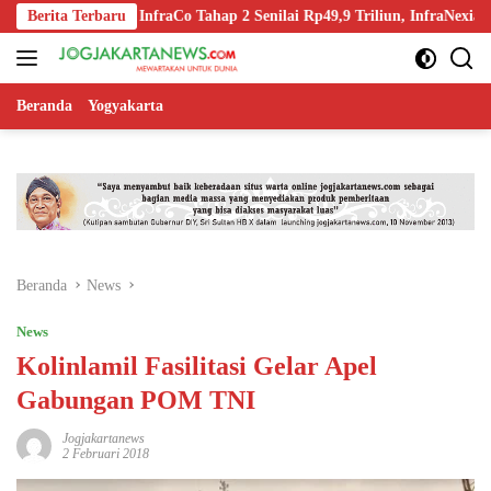
Langsung
Spin-Off InfraCo Tahap 2 Senilai Rp49,9 Triliun, InfraNexia Kelola 11
Berita Terbaru
ke
konten
Beranda
Yogyakarta
Beranda
News
News
Kolinlamil Fasilitasi Gelar Apel
Gabungan POM TNI
Jogjakartanews
2 Februari 2018