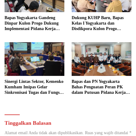
Bapas Yogyakarta Gandeng
Dukung KUHP Baru, Bapas
Dinpar Kulon Progo Dukung
Kelas I Yogyakarta dan
Implementasi Pidana Kerja
Disdikpora Kulon Progo
Sosial dalam KUHP Baru
Gandeng Tangan Sediakan
Lokasi Pidana Kerja Sosial
Sinergi Lintas Sektor, Kemenko
Bapas dan PN Yogyakarta
Kumham Imipas Gelar
Bahas Penguatan Peran PK
Sinkronisasi Tugas dan Fungsi
dalam Putusan Pidana Kerja
di Yogyakarta
Sosial
Tinggalkan Balasan
Alamat email Anda tidak akan dipublikasikan.
Ruas yang wajib ditandai
*