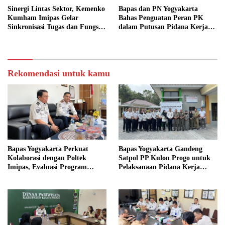
Sinergi Lintas Sektor, Kemenko
Bapas dan PN Yogyakarta
Kumham Imipas Gelar
Bahas Penguatan Peran PK
Sinkronisasi Tugas dan Fungsi
dalam Putusan Pidana Kerja
di Yogyakarta
Sosial
Rekomendasi untuk kamu
Bapas Yogyakarta Perkuat
Bapas Yogyakarta Gandeng
Kolaborasi dengan Poltek
Satpol PP Kulon Progo untuk
Imipas, Evaluasi Program
Pelaksanaan Pidana Kerja
Magang Taruna
Sosial