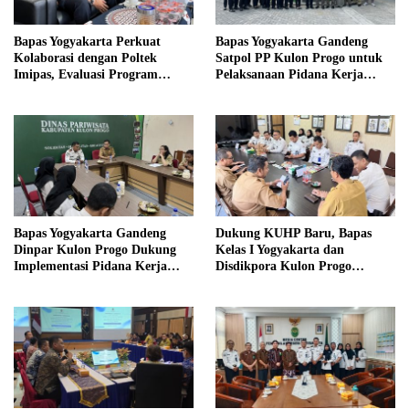
Bapas Yogyakarta Perkuat
Bapas Yogyakarta Gandeng
Kolaborasi dengan Poltek
Satpol PP Kulon Progo untuk
Imipas, Evaluasi Program
Pelaksanaan Pidana Kerja
Magang Taruna
Sosial
Bapas Yogyakarta Gandeng
Dukung KUHP Baru, Bapas
Dinpar Kulon Progo Dukung
Kelas I Yogyakarta dan
Implementasi Pidana Kerja
Disdikpora Kulon Progo
Sosial dalam KUHP Baru
Gandeng Tangan Sediakan
Lokasi Pidana Kerja Sosial