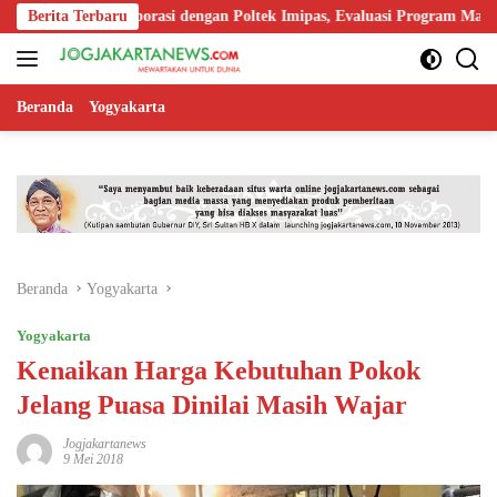
Langsung
at Kolaborasi dengan Poltek Imipas, Evaluasi Program Magang Taruna
Berita Terbaru
ke
konten
Beranda
Yogyakarta
Beranda
Yogyakarta
Yogyakarta
Kenaikan Harga Kebutuhan Pokok
Jelang Puasa Dinilai Masih Wajar
Jogjakartanews
9 Mei 2018