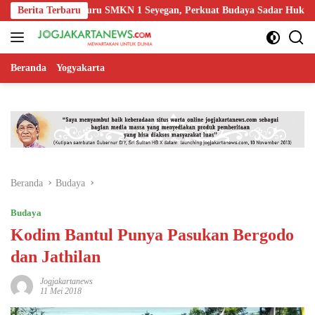
Langsung
Edukasi Guru SMKN 1 Seyegan, Perkuat Budaya Sadar Hukum di Sekola
Berita Terbaru
ke
konten
Beranda
Yogyakarta
Beranda
Budaya
Budaya
Kodim Bantul Punya Pasukan Bergodo
dan Jathilan
Jogjakartanews
11 Mei 2018