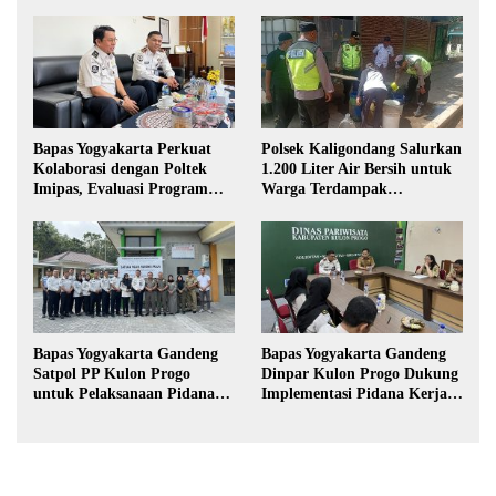
Bapas Yogyakarta Perkuat
Polsek Kaligondang Salurkan
Kolaborasi dengan Poltek
1.200 Liter Air Bersih untuk
Imipas, Evaluasi Program
Warga Terdampak
Magang Taruna
Kekeringan di Purbalingga
Bapas Yogyakarta Gandeng
Bapas Yogyakarta Gandeng
Satpol PP Kulon Progo
Dinpar Kulon Progo Dukung
untuk Pelaksanaan Pidana
Implementasi Pidana Kerja
Kerja Sosial
Sosial dalam KUHP Baru