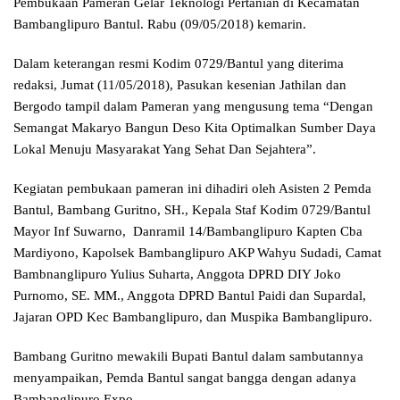
Pembukaan Pameran Gelar Teknologi Pertanian di Kecamatan
Bambanglipuro Bantul. Rabu (09/05/2018) kemarin.
Dalam keterangan resmi Kodim 0729/Bantul yang diterima
redaksi, Jumat (11/05/2018), Pasukan kesenian Jathilan dan
Bergodo tampil dalam Pameran yang mengusung tema “Dengan
Semangat Makaryo Bangun Deso Kita Optimalkan Sumber Daya
Lokal Menuju Masyarakat Yang Sehat Dan Sejahtera”.
Kegiatan pembukaan pameran ini dihadiri oleh Asisten 2 Pemda
Bantul, Bambang Guritno, SH., Kepala Staf Kodim 0729/Bantul
Mayor Inf Suwarno, Danramil 14/Bambanglipuro Kapten Cba
Mardiyono, Kapolsek Bambanglipuro AKP Wahyu Sudadi, Camat
Bambnanglipuro Yulius Suharta, Anggota DPRD DIY Joko
Purnomo, SE. MM., Anggota DPRD Bantul Paidi dan Supardal,
Jajaran OPD Kec Bambanglipuro, dan Muspika Bambanglipuro.
Bambang Guritno mewakili Bupati Bantul dalam sambutannya
menyampaikan, Pemda Bantul sangat bangga dengan adanya
Bambanglipuro Expo,