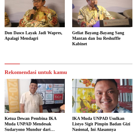
Don Dasco Layak Jadi Wapres,
Geliat Bayang-Bayang Sang
Apalagi Mendagri
Mantan dan Isu Reshuffle
Kabinet
Rekomendasi untuk kamu
Ketua Dewan Pembina IKA
IKA Muda UNPAD Usulkan
Muda UNPAD Mendesak
Listyo Sigit Pimpin Badan Gizi
Sudaryono Mundur dari
Nasional, Ini Alasannya
Jabatan Ketua DPD Gerindra