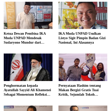
Ketua Dewan Pembina IKA
IKA Muda UNPAD Usulkan
Muda UNPAD Mendesak
Listyo Sigit Pimpin Badan Gizi
Sudaryono Mundur dari
Nasional, Ini Alasannya
Jabatan Ketua DPD Gerindra
Jawa Tengah Demi Menjaga
Independensi Badan Gizi
Nasional
Penghormatan kepada
Pernyataan Hashim tentang
Ayatullah Sayyid Ali Khamenei
Makan Bergizi Gratis Tuai
Sebagai Momentum Refleksi
Kritik, Sejumlah Tokoh
Kepemimpinan, Kemandirian
FORMAS Ikut Menanggapi
Bangsa, dan Integritas Moral
bagi Indonesia