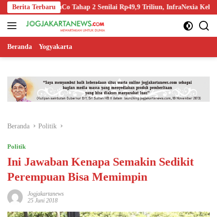
Langsung
f InfraCo Tahap 2 Senilai Rp49,9 Triliun, InfraNexia Kelola 112.000 K
Berita Terbaru
ke
konten
Beranda
Yogyakarta
Beranda
Politik
Politik
Ini Jawaban Kenapa Semakin Sedikit
Perempuan Bisa Memimpin
Jogjakartanews
25 Juni 2018