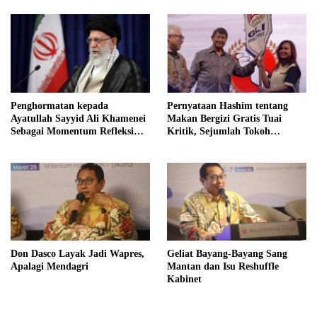
Jawa Tengah Demi Menjaga
Independensi Badan Gizi
Nasional
Penghormatan kepada
Pernyataan Hashim tentang
Ayatullah Sayyid Ali Khamenei
Makan Bergizi Gratis Tuai
Sebagai Momentum Refleksi
Kritik, Sejumlah Tokoh
Kepemimpinan, Kemandirian
FORMAS Ikut Menanggapi
Bangsa, dan Integritas Moral
bagi Indonesia
Don Dasco Layak Jadi Wapres,
Geliat Bayang-Bayang Sang
Apalagi Mendagri
Mantan dan Isu Reshuffle
Kabinet