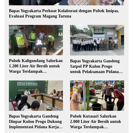
Bapas Yogyakarta Perkuat Kolaborasi dengan Poltek Imipas,
Evaluasi Program Magang Taruna
Polsek Kaligondang Salurkan
Bapas Yogyakarta Gandeng
1.200 Liter Air Bersih untuk
Satpol PP Kulon Progo
Warga Terdampak
untuk Pelaksanaan Pidana
Kekeringan di Purbalingga
Kerja Sosial
Polsek Kutasari Salurkan
Bapas Yogyakarta Gandeng
2.000 Liter Air Bersih untuk
Dinpar Kulon Progo Dukung
Warga Terdampak
Implementasi Pidana Kerja
Kekeringan di Purbalingga
Sosial dalam KUHP Baru