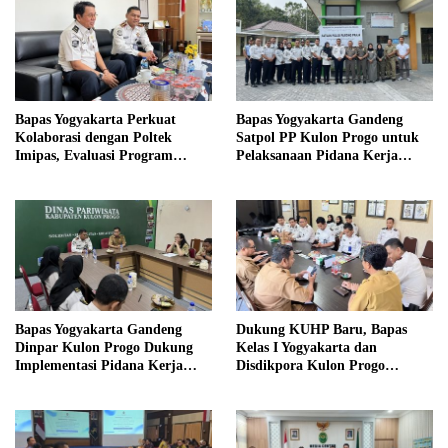
Bapas Yogyakarta Perkuat
Bapas Yogyakarta Gandeng
Kolaborasi dengan Poltek
Satpol PP Kulon Progo untuk
Imipas, Evaluasi Program
Pelaksanaan Pidana Kerja
Magang Taruna
Sosial
Bapas Yogyakarta Gandeng
Dukung KUHP Baru, Bapas
Dinpar Kulon Progo Dukung
Kelas I Yogyakarta dan
Implementasi Pidana Kerja
Disdikpora Kulon Progo
Sosial dalam KUHP Baru
Gandeng Tangan Sediakan
Lokasi Pidana Kerja Sosial