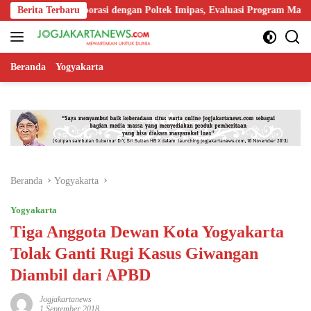
Langsung
uat Kolaborasi dengan Poltek Imipas, Evaluasi Program Magang Taruna
Berita Terbaru
ke
konten
Beranda
Yogyakarta
Beranda
Yogyakarta
Yogyakarta
Tiga Anggota Dewan Kota Yogyakarta
Tolak Ganti Rugi Kasus Giwangan
Diambil dari APBD
Jogjakartanews
1 September 2018