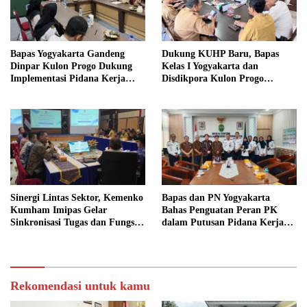
Bapas Yogyakarta Gandeng
Dukung KUHP Baru, Bapas
Dinpar Kulon Progo Dukung
Kelas I Yogyakarta dan
Implementasi Pidana Kerja
Disdikpora Kulon Progo
Sosial dalam KUHP Baru
Gandeng Tangan Sediakan
Lokasi Pidana Kerja Sosial
Sinergi Lintas Sektor, Kemenko
Bapas dan PN Yogyakarta
Kumham Imipas Gelar
Bahas Penguatan Peran PK
Sinkronisasi Tugas dan Fungsi
dalam Putusan Pidana Kerja
di Yogyakarta
Sosial
Rekomendasi untuk kamu