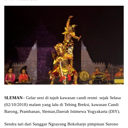
SLEMAN
– Gelar seni di tujuh kawasan candi resmi sejak Selasa
(02/10/2018) malam yang lalu di Tebing Breksi, kawasan Candi
Barong, Prambanan, Sleman,Daerah Istimewa Yogyakarta (DIY).
Sendra tari dari Sanggar Ngrayung Bokoharjo pimpinan Surono