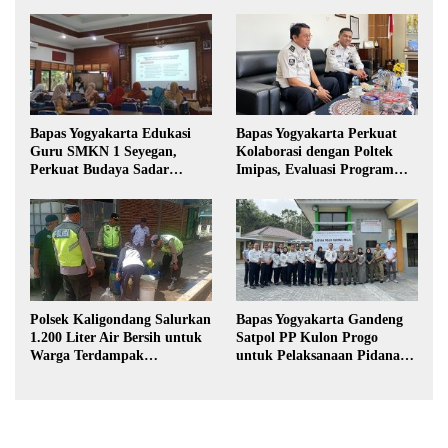
Bapas Yogyakarta Edukasi
Bapas Yogyakarta Perkuat
Guru SMKN 1 Seyegan,
Kolaborasi dengan Poltek
Perkuat Budaya Sadar
Imipas, Evaluasi Program
Hukum di Sekolah
Magang Taruna
Polsek Kaligondang Salurkan
Bapas Yogyakarta Gandeng
1.200 Liter Air Bersih untuk
Satpol PP Kulon Progo
Warga Terdampak
untuk Pelaksanaan Pidana
Kekeringan di Purbalingga
Kerja Sosial