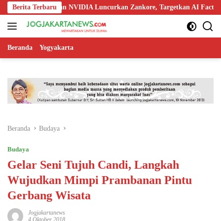
Langsung
, Nokia, dan NVIDIA Luncurkan Zankore, Targetkan AI Factory 1 GW
Berita Terbaru
ke
konten
Beranda
Yogyakarta
Beranda
Budaya
Budaya
Gelar Seni Tujuh Candi, Langkah
Wujudkan Mimpi Prambanan Pintu
Gerbang Wisata
Jogjakartanews
4 Oktober 2018