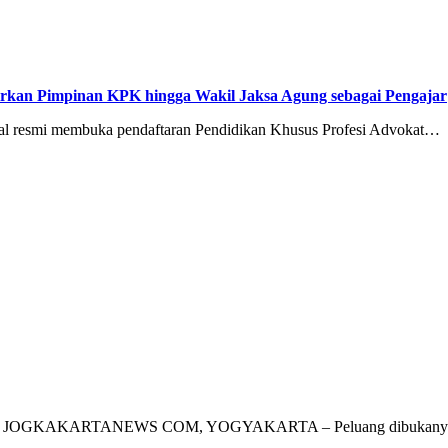
rkan Pimpinan KPK hingga Wakil Jaksa Agung sebagai Pengajar
l resmi membuka pendaftaran Pendidikan Khusus Profesi Advokat…
eddah JOGKAKARTANEWS COM, YOGYAKARTA – Peluang dibukanya p