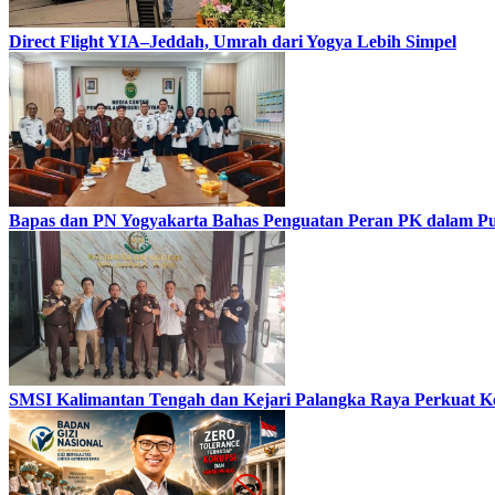
Direct Flight YIA–Jeddah, Umrah dari Yogya Lebih Simpel
Bapas dan PN Yogyakarta Bahas Penguatan Peran PK dalam Put
SMSI Kalimantan Tengah dan Kejari Palangka Raya Perkuat K