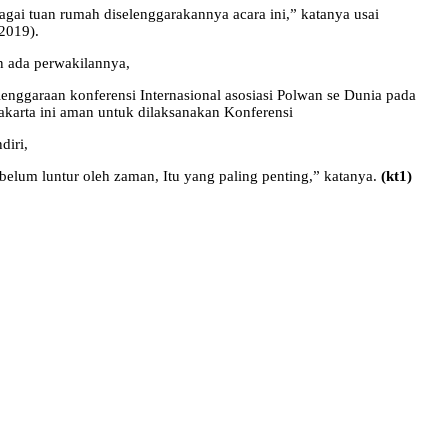
bagai tuan rumah diselenggarakannya acara ini,” katanya usai
2019).
an ada perwakilannya,
nggaraan konferensi Internasional asosiasi Polwan se Dunia pada
arta ini aman untuk dilaksanakan Konferensi
diri,
elum luntur oleh zaman, Itu yang paling penting,” katanya.
(kt1)