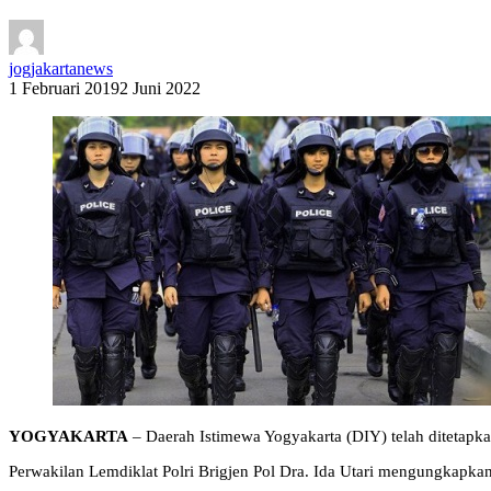
jogjakartanews
1 Februari 2019
2 Juni 2022
YOGYAKARTA
– Daerah Istimewa Yogyakarta (DIY) telah ditetapk
Perwakilan Lemdiklat Polri Brigjen Pol Dra. Ida Utari mengungkapkan