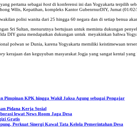
n yang pertama sebagai
host
di konferensi ini dan Yogyakarta terpilih se
ong Wilis, Kepatihan, kompleks Kantor GubenrnurDIY, Jumat (01/02/
wakilan polisi wanita dari 25 hingga 60 negara dan di setiap benua ak
ngan Sri Sultan, menurutnya bertujuan untuk meminta dukungan penyele
Polda DIY guna mendapatkan dukungan untuk meyakinkan bahwa Yogyak
ional polwan se Dunia, karena Yogyakarta memiliki keistimewaan tersen
ory
kerajaan dan keguyuban masyarakat Jogja yang sangat kental yang b
n Pimpinan KPK hingga Wakil Jaksa Agung sebagai Pengajar
an Pidana Kerja Sosial
aborasi lewat News Room Jaga Desa
izi Gratis
ng, Perkuat Sinergi Kawal Tata Kelola Pemerintahan Desa