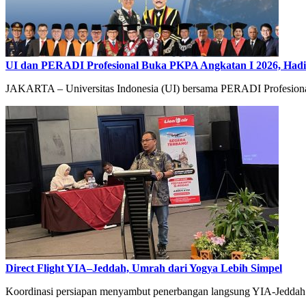
UI dan PERADI Profesional Buka PKPA Angkatan I 2026, Hadi
JAKARTA – Universitas Indonesia (UI) bersama PERADI Profesiona
Direct Flight YIA–Jeddah, Umrah dari Yogya Lebih Simpel
Koordinasi persiapan menyambut penerbangan langsung YIA-J