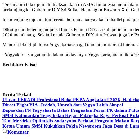
“Selama ini tidak pernah dilaksanakan di ASIA. Indonesia merupaka
berkunjung ke Gubernur DIY Sri Sultan Hamengku Buwono X di Gedh
Ida mengungkapkan, konferensi ini rencananya akan dihadiri para per
Dikutip dari keterangan pers Humas Pemda DIY, terkait pertemuan de
2020 mendatang. Selain kepada Gubernur DIY, tim Polwan juga ke 
Menurut Ida, dipilihnya Yogyakartasebagai tempat konferensi internas
“Yogyakarta sangat unik dalam budayanya. Yogyakarta, memiliki
hist
Redaktur: Faisal
Berita Terkait
UI dan PERADI Profesional Buka PKPA Angkatan I 2026, Hadirka
Direct Flight YIA–Jeddah, Umrah dari Yogya Lebih Simpel
Bapas dan PN Yogyakarta Bahas Penguatan Peran PK dalam Putus
SMSI Kalimantan Tengah dan Kejari Palangka Raya Perkuat Kol
Tani Merdeka Optimistis Sudaryono Perkuat Program Makan Berg
Ketua Umum SMSI Kukuhkan Pokja Newsroom Jaga Desa di Lampu
Komentar