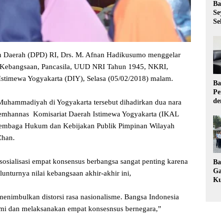
Ba
Se
Se
 Daerah (DPD) RI, Drs. M. Afnan Hadikusumo menggelar
s Kebangsaan, Pancasila, UUD NRI Tahun 1945, NKRI,
Istimewa Yogyakarta (DIY), Selasa (05/02/2018) malam.
Ba
Pe
de
Muhammadiyah di Yogyakarta tersebut dihadirkan dua nara
Ev
Lemhannas Komisariat Daerah Istimewa Yogyakarta (IKAL
Ma
Lembaga Hukum dan Kebijakan Publik Pimpinan Wilayah
han.
ialisasi empat konsensus berbangsa sangat penting karena
Ba
Ga
unturnya nilai kebangsaan akhir-akhir ini,
Ku
Pe
menimbulkan distorsi rasa nasionalisme. Bangsa Indonesia
Ke
i dan melaksanakan empat konsesnsus bernegara,”