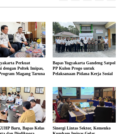
gyakarta Perkuat
Bapas Yogyakarta Gandeng Satpol
i dengan Poltek Imipas,
PP Kulon Progo untuk
 Program Magang Taruna
Pelaksanaan Pidana Kerja Sosial
UHP Baru, Bapas Kelas
Sinergi Lintas Sektor, Kemenko
rta dan Disdikpora
Kumham Imipas Gelar