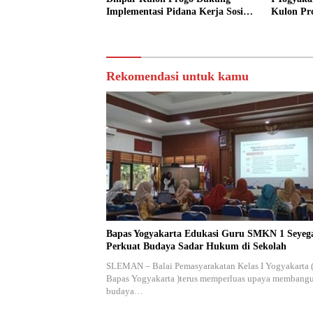
Implementasi Pidana Kerja Sosial
Kulon Pr
dalam KUHP Baru
Sediakan 
Sosial
Rekomendasi untuk kamu
Bapas Yogyakarta Edukasi Guru SMKN 1 Seyeg
Perkuat Budaya Sadar Hukum di Sekolah
SLEMAN – Balai Pemasyarakatan Kelas I Yogyakarta 
Bapas Yogyakarta )terus memperluas upaya membang
budaya…