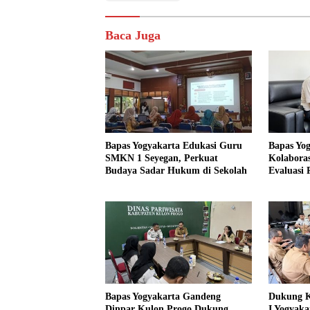
Baca Juga
Bapas Yogyakarta Edukasi Guru
Bapas Yo
SMKN 1 Seyegan, Perkuat
Kolaboras
Budaya Sadar Hukum di Sekolah
Evaluasi
Bapas Yogyakarta Gandeng
Dukung K
Dinpar Kulon Progo Dukung
I Yogyaka