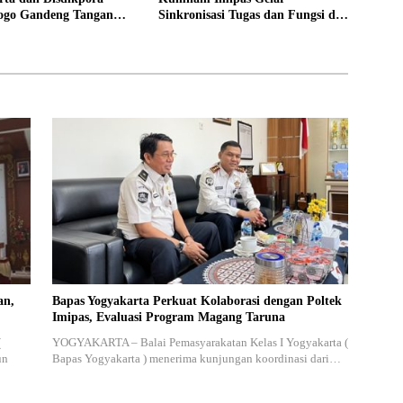
ogo Gandeng Tangan
Sinkronisasi Tugas dan Fungsi di
Lokasi Pidana Kerja
Yogyakarta
an,
Bapas Yogyakarta Perkuat Kolaborasi dengan Poltek
Imipas, Evaluasi Program Magang Taruna
(
YOGYAKARTA – Balai Pemasyarakatan Kelas I Yogyakarta (
un
Bapas Yogyakarta ) menerima kunjungan koordinasi dari…