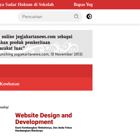
h
Bapas Yogyakarta Perkuat Kolaborasi dengan Poltek Imipas,
Kesehatan