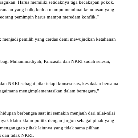
 diragukan. Harus memiliki setidaknya tiga kecakapan pokok,
ncanaan yang baik, kedua mampu membuat keputusan yang
, seorang pemimpin harus mampu meredam konflik,”
k menjadi pemilih yang cerdas demi mewujudkan ketahanan
 bagi Muhammadiyah, Pancasila dan NKRI sudah selesai,
n NKRI sebagai pilar tetapi konsesnsus, kesaksian bersama
 bagaimana mengimplementasikan dalam bernegara,”
idupan berbangsa saat ini semakin menjauh dari nilai-nilai
nyak klaim-klaim politik dengan jargon sebagai pihak yang
 menganggap pihak lainnya yang tidak sama pilihan
is dan tidak NKRI,