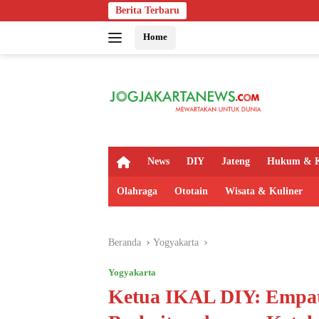
Langsung
Berita Terbaru
Bapas Yogyakarta 
ke
Home
konten
H
News
DIY
Jateng
Hukum & K
o
m
Olahraga
Ototain
Wisata & Kuliner
e
Beranda
Yogyakarta
Yogyakarta
Ketua IKAL DIY: Empat