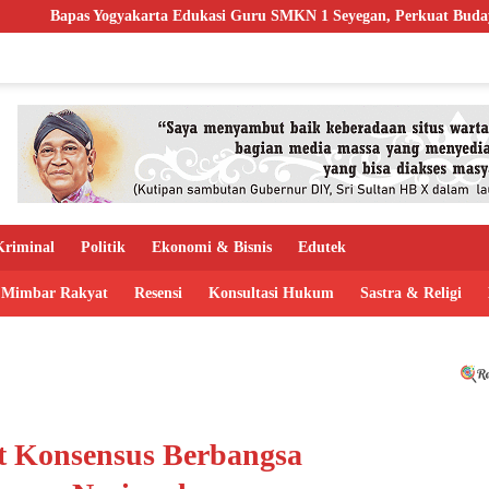
Edukasi Guru SMKN 1 Seyegan, Perkuat Budaya Sadar Hukum di Sekola
riminal
Politik
Ekonomi & Bisnis
Edutek
Mimbar Rakyat
Resensi
Konsultasi Hukum
Sastra & Religi
 Konsensus Berbangsa