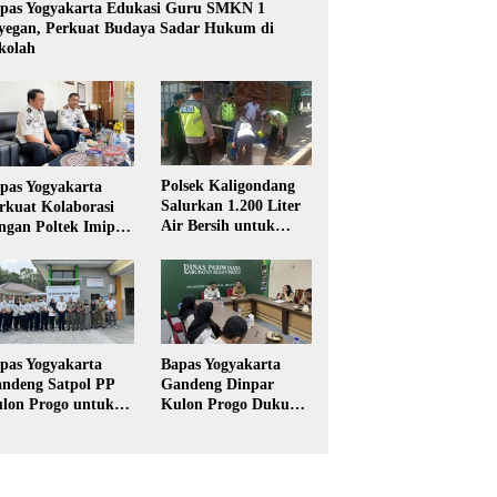
pas Yogyakarta Edukasi Guru SMKN 1
yegan, Perkuat Budaya Sadar Hukum di
kolah
Polsek Kaligondang
pas Yogyakarta
Salurkan 1.200 Liter
rkuat Kolaborasi
Air Bersih untuk
ngan Poltek Imipas,
Warga Terdampak
aluasi Program
Kekeringan di
gang Taruna
Purbalingga
pas Yogyakarta
Bapas Yogyakarta
ndeng Satpol PP
Gandeng Dinpar
lon Progo untuk
Kulon Progo Dukung
laksanaan Pidana
Implementasi Pidana
rja Sosial
Kerja Sosial dalam
KUHP Baru